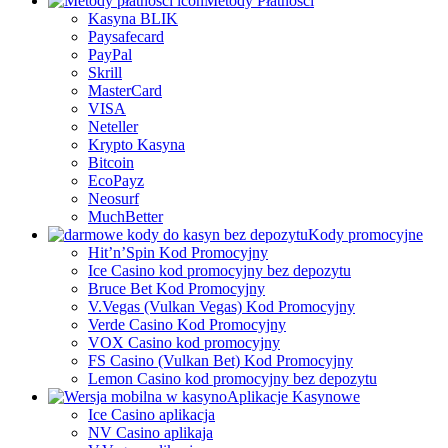
Metody Płatności
Kasyna BLIK
Paysafecard
PayPal
Skrill
MasterCard
VISA
Neteller
Krypto Kasyna
Bitcoin
EcoPayz
Neosurf
MuchBetter
Kody promocyjne
Hit’n’Spin Kod Promocyjny
Ice Casino kod promocyjny bez depozytu
Bruce Bet Kod Promocyjny
V.Vegas (Vulkan Vegas) Kod Promocyjny
Verde Casino Kod Promocyjny
VOX Casino kod promocyjny
FS Сasino (Vulkan Bet) Kod Promocyjny
Lemon Casino kod promocyjny bez depozytu
Aplikacje Kasynowe
Ice Casino aplikacja
NV Casino aplikaja