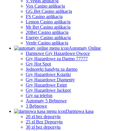
V.Vegas aplikacja
Vox Casino aplikacja
GG.Bet Casino aplikacja
FS Casino aplikacja
Lemon Casino aplikacja
Mr Bet Casino aplikacja
20Bet Casino aplikacja
Energy Casino aplikacja
Verde Casino aplikacja
Automaty Online
Darmowe Gry Hazardowe Owoce
Gry Hazardowe za Darmo 77777
Gry Hot Spot
Jednoręki bandyta za darmo
Gry Hazardowe Książki
Gry Hazardowe Diamenty
Gry Hazardowe Egipt
Gry Hazardowe Jackpot
Gry na telefon
Automaty 5 Bębnowe
3 Bębnowe
Darmowa kasa
20 zł bez depozytu
25 zł Bez Depozytu
30 zł bez depozytu