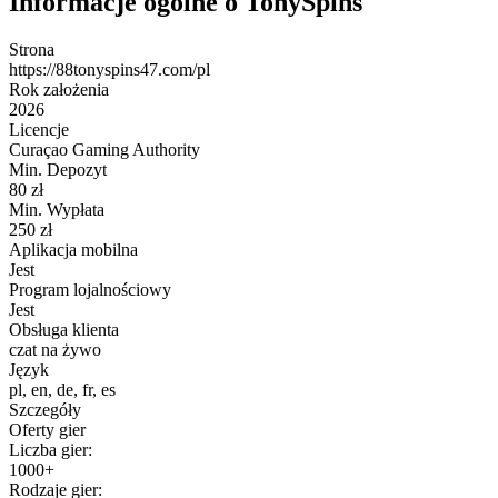
Informacje ogólne o TonySpins
Strona
https://88tonyspins47.com/pl
Rok założenia
2026
Licencje
Curaçao Gaming Authority
Min. Depozyt
80 zł
Min. Wypłata
250 zł
Aplikacja mobilna
Jest
Program lojalnościowy
Jest
Obsługa klienta
czat na żywo
Język
pl, en, de, fr, es
Szczegóły
Oferty gier
Liczba gier:
1000+
Rodzaje gier: