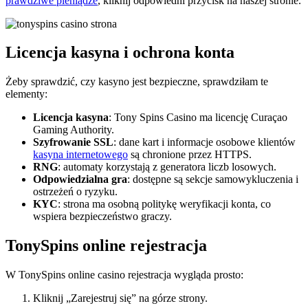
prawdziwe pieniądze
, kliknij odpowiedni przycisk na naszej stronie.
Licencja kasyna i ochrona konta
Żeby sprawdzić, czy kasyno jest bezpieczne, sprawdziłam te
elementy:
Licencja kasyna
: Tony Spins Casino ma licencję Curaçao
Gaming Authority.
Szyfrowanie SSL
: dane kart i informacje osobowe klientów
kasyna internetowego
są chronione przez HTTPS.
RNG
: automaty korzystają z generatora liczb losowych.
Odpowiedzialna gra
: dostępne są sekcje samowykluczenia i
ostrzeżeń o ryzyku.
KYC
: strona ma osobną politykę weryfikacji konta, co
wspiera bezpieczeństwo graczy.
TonySpins online rejestracja
W TonySpins online casino rejestracja wygląda prosto:
Kliknij „Zarejestruj się” na górze strony.