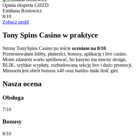
Opinia eksperta GHZD
Emiliana Rostowicz
8/10
Zobacz profil
Tony Spins Casino w praktyce
Stronę
TonySpins Casino
po teście
oceniam na 8/10
.
Przetestowałam lobby, płatności, bonusy, aplikację i live casino.
Moim zdaniem warto spróbować, bo kasyno ma mocny design,
BLIK, szybkie wypłaty, rozbudowaną sekcję live i dużo promocji.
Minusem jest obrót bonusu x40 oraz bardzo mała ilość gier.
Nasza ocena
Obsługa
7/10
Bonusy
8/10