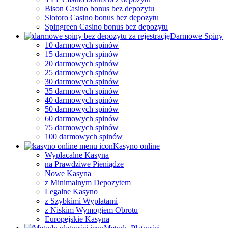
Bison Casino bonus bez depozytu
Slotoro Casino bonus bez depozytu
Spingreen Casino bonus bez depozytu
Darmowe Spiny
10 darmowych spinów
15 darmowych spinów
20 darmowych spinów
25 darmowych spinów
30 darmowych spinów
35 darmowych spinów
40 darmowych spinów
50 darmowych spinów
60 darmowych spinów
75 darmowych spinów
100 darmowych spinów
Kasyno online
Wypłacalne Kasyna
na Prawdziwe Pieniądze
Nowe Kasyna
z Minimalnym Depozytem
Legalne Kasyno
z Szybkimi Wypłatami
z Niskim Wymogiem Obrotu
Europejskie Kasyna