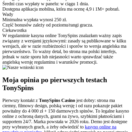
Średni czas wypłaty w panelu: w ciągu 1 dnia.
Dostępna aplikacja mobilna, która ma ocenę 4,9 i 1M+ pobrań.
Wady
Minimalna wypłata wynosi 250 zł.
Część bonusów zależy od poziomu/rangi gracza.
Ciekawostka
W regulaminie kasyna online TonySpins znalazłam ważny zapis
związany z wersjami językowymi: zasady są publikowane w kilku
wersjach, ale w razie rozbieżności i sporów to wersja angielska ma
pierwszeństwo. To ważny detal, bo strona ma polski interfejs,
jednak w razie sporu lub niejasności warto sprawdzać także
angielską wersję regulaminu i warunków promocji.
Moja opinia po pierwszych testach
TonySpins
Pierwszy kontakt z
TonySpins Casino
jest dobry: strona ma
ciemny, filmowy design, polską wersję i od razu pokazuje pakiet
powitalny do 4 000 zł + 150 darmowych spinów. To legalne kasyno
online z ochroną danych, grami na żywo, szybkimi płatnościami i
supportem 24/7. Marka powstała w 2026 roku. Demo jest dostępne
przy wybranych grach, a żeby odwiedzić to
kasyno online na