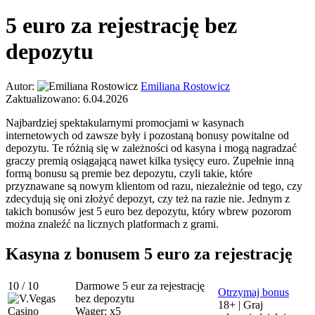
5 euro za rejestrację bez
depozytu
Autor:
Emiliana Rostowicz
Zaktualizowano:
6.04.2026
Najbardziej spektakularnymi promocjami w kasynach
internetowych od zawsze były i pozostaną bonusy powitalne od
depozytu. Te różnią się w zależności od kasyna i mogą nagradzać
graczy premią osiągającą nawet kilka tysięcy euro. Zupełnie inną
formą bonusu są premie bez depozytu, czyli takie, które
przyznawane są nowym klientom od razu, niezależnie od tego, czy
zdecydują się oni złożyć depozyt, czy też na razie nie. Jednym z
takich bonusów jest 5 euro bez depozytu, który wbrew pozorom
można znaleźć na licznych platformach z grami.
Kasyna z bonusem 5 euro za rejestrację
10
/ 10
Darmowe 5 eur za rejestrację
Otrzymaj bonus
bez depozytu
18+ | Graj
Wager:
х5