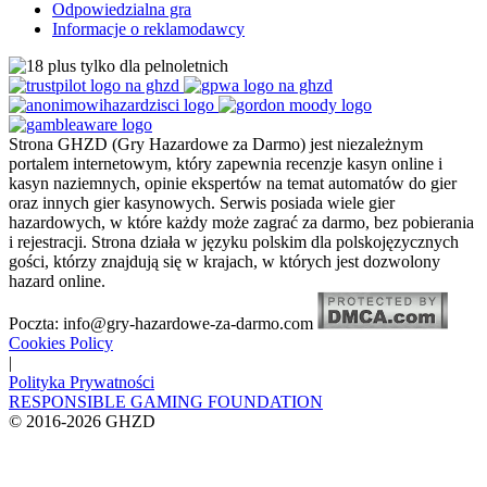
Odpowiedzialna gra
Informacje o reklamodawcy
Strona GHZD (Gry Hazardowe za Darmo) jest niezależnym
portalem internetowym, który zapewnia recenzje kasyn online i
kasyn naziemnych, opinie ekspertów na temat automatów do gier
oraz innych gier kasynowych. Serwis posiada wiele gier
hazardowych, w które każdy może zagrać za darmo, bez pobierania
i rejestracji. Strona działa w języku polskim dla polskojęzycznych
gości, którzy znajdują się w krajach, w których jest dozwolony
hazard online.
Poczta:
info@gry-hazardowe-za-darmo.com
Cookies Policy
|
Polityka Prywatności
RESPONSIBLE GAMING FOUNDATION
© 2016-2026 GHZD