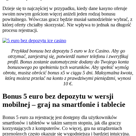
Dzieje się to najczęściej w przypadku, kiedy dane kasyno oferuje
swoim nowym gościom więcej aniżeli jeden rodzaj bonusu
powitalnego. Wówczas gracz będzie musiał samodzielnie wybrać, z
której oferty chciałby skorzystać. Nie wpływa to jednak na długość
procesu rejestracji.
Przykład bonusu bez depozytu 5 euro w Ice Casino. Aby go
otrzymać, zarejestruj się, potwierdź numer telefonu i zweryfikuj
profil. Bonus zostanie automatycznie dodany do Twojego konta
bonusowego po spełnieniu tych warunków. Aby spełnić wymóg
obrotu, musisz obrócić bonus x5 w ciągu 5 dni. Maksymalna kwota,
którą możesz przelać na konto z prawdziwymi pieniędzmi, wynosi
10 €.
Bonus 5 euro bez depozytu w wersji
mobilnej – graj na smartfonie i tablecie
Bonus 5 euro za rejestrację jest dostępny dla użytkowników
smartfonów i tabletów w takim samym stopniu, jak dla graczy
korzystających z komputerów. Co więcej, gra na urządzeniach
przenośnych często okazuje się wygodniejsza i bardziej intuicyjna.