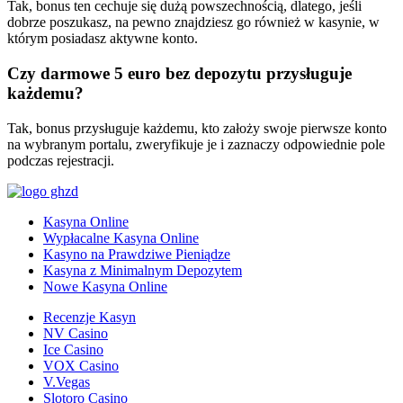
Tak, bonus ten cechuje się dużą powszechnością, dlatego, jeśli
dobrze poszukasz, na pewno znajdziesz go również w kasynie, w
którym posiadasz aktywne konto.
Czy darmowe 5 euro bez depozytu przysługuje
każdemu?
Tak, bonus przysługuje każdemu, kto założy swoje pierwsze konto
na wybranym portalu, zweryfikuje je i zaznaczy odpowiednie pole
podczas rejestracji.
Kasyna Online
Wypłacalne Kasyna Online
Kasyno na Prawdziwe Pieniądze
Kasyna z Minimalnym Depozytem
Nowe Kasyna Online
Recenzje Kasyn
NV Casino
Ice Casino
VOX Casino
V.Vegas
Slotoro Casino