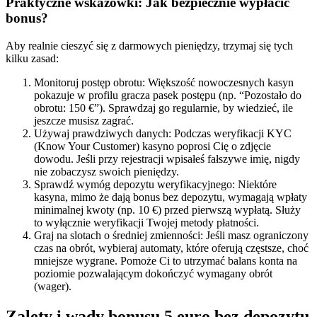
Praktyczne wskazówki: Jak bezpiecznie wypłacić
bonus?
Aby realnie cieszyć się z darmowych pieniędzy, trzymaj się tych
kilku zasad:
Monitoruj postęp obrotu: Większość nowoczesnych kasyn
pokazuje w profilu gracza pasek postępu (np. “Pozostało do
obrotu: 150 €”). Sprawdzaj go regularnie, by wiedzieć, ile
jeszcze musisz zagrać.
Używaj prawdziwych danych: Podczas weryfikacji KYC
(Know Your Customer) kasyno poprosi Cię o zdjęcie
dowodu. Jeśli przy rejestracji wpisałeś fałszywe imię, nigdy
nie zobaczysz swoich pieniędzy.
Sprawdź wymóg depozytu weryfikacyjnego: Niektóre
kasyna, mimo że dają bonus bez depozytu, wymagają wpłaty
minimalnej kwoty (np. 10 €) przed pierwszą wypłatą. Służy
to wyłącznie weryfikacji Twojej metody płatności.
Graj na slotach o średniej zmienności: Jeśli masz ograniczony
czas na obrót, wybieraj automaty, które oferują częstsze, choć
mniejsze wygrane. Pomoże Ci to utrzymać balans konta na
poziomie pozwalającym dokończyć wymagany obrót
(wager).
Zalety i wady bonusu 5 euro bez depozytu