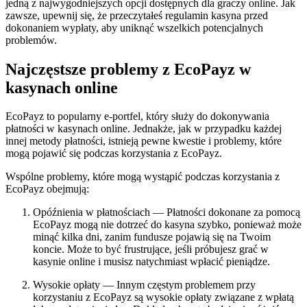
jedną z najwygodniejszych opcji dostępnych dla graczy online. Jak
zawsze, upewnij się, że przeczytałeś regulamin kasyna przed
dokonaniem wypłaty, aby uniknąć wszelkich potencjalnych
problemów.
Najczęstsze problemy z EcoPayz w
kasynach online
EcoPayz to popularny e-portfel, który służy do dokonywania
płatności w kasynach online. Jednakże, jak w przypadku każdej
innej metody płatności, istnieją pewne kwestie i problemy, które
mogą pojawić się podczas korzystania z EcoPayz.
Wspólne problemy, które mogą wystąpić podczas korzystania z
EcoPayz obejmują:
Opóźnienia w płatnościach — Płatności dokonane za pomocą
EcoPayz mogą nie dotrzeć do kasyna szybko, ponieważ może
minąć kilka dni, zanim fundusze pojawią się na Twoim
koncie. Może to być frustrujące, jeśli próbujesz grać w
kasynie online i musisz natychmiast wpłacić pieniądze.
Wysokie opłaty — Innym częstym problemem przy
korzystaniu z EcoPayz są wysokie opłaty związane z wpłatą