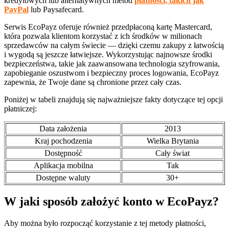
kredytowych lub alternatywnych metod
płatności, takich jak
PayPal
lub Paysafecard.
Serwis EcoPayz oferuje również przedpłaconą kartę Mastercard,
która pozwala klientom korzystać z ich środków w milionach
sprzedawców na całym świecie — dzięki czemu zakupy z łatwością
i wygodą są jeszcze łatwiejsze. Wykorzystując najnowsze środki
bezpieczeństwa, takie jak zaawansowana technologia szyfrowania,
zapobieganie oszustwom i bezpieczny proces logowania, EcoPayz
zapewnia, że Twoje dane są chronione przez cały czas.
Poniżej w tabeli znajdują się najważniejsze fakty dotyczące tej opcji
płatniczej:
Data założenia
2013
Kraj pochodzenia
Wielka Brytania
Dostępność
Cały świat
Aplikacja mobilna
Tak
Dostępne waluty
30+
W jaki sposób założyć konto w EcoPayz?
Aby można było rozpocząć korzystanie z tej metody płatności,