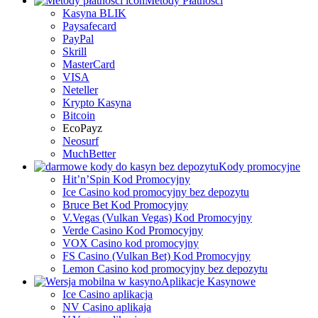
Metody Płatności
Kasyna BLIK
Paysafecard
PayPal
Skrill
MasterCard
VISA
Neteller
Krypto Kasyna
Bitcoin
EcoPayz
Neosurf
MuchBetter
Kody promocyjne
Hit’n’Spin Kod Promocyjny
Ice Casino kod promocyjny bez depozytu
Bruce Bet Kod Promocyjny
V.Vegas (Vulkan Vegas) Kod Promocyjny
Verde Casino Kod Promocyjny
VOX Casino kod promocyjny
FS Сasino (Vulkan Bet) Kod Promocyjny
Lemon Casino kod promocyjny bez depozytu
Aplikacje Kasynowe
Ice Casino aplikacja
NV Casino aplikaja