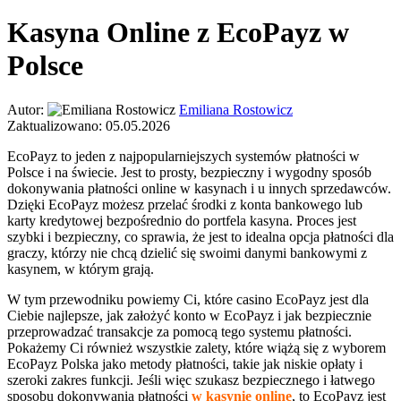
Kasyna Online z EcoPayz w
Polsce
Autor:
Emiliana Rostowicz
Zaktualizowano:
05.05.2026
EcoPayz to jeden z najpopularniejszych systemów płatności w
Polsce i na świecie. Jest to prosty, bezpieczny i wygodny sposób
dokonywania płatności online w kasynach i u innych sprzedawców.
Dzięki EcoPayz możesz przelać środki z konta bankowego lub
karty kredytowej bezpośrednio do portfela kasyna. Proces jest
szybki i bezpieczny, co sprawia, że jest to idealna opcja płatności dla
graczy, którzy nie chcą dzielić się swoimi danymi bankowymi z
kasynem, w którym grają.
W tym przewodniku powiemy Ci, które casino EcoPayz jest dla
Ciebie najlepsze, jak założyć konto w EcoPayz i jak bezpiecznie
przeprowadzać transakcje za pomocą tego systemu płatności.
Pokażemy Ci również wszystkie zalety, które wiążą się z wyborem
EcoPayz Polska jako metody płatności, takie jak niskie opłaty i
szeroki zakres funkcji. Jeśli więc szukasz bezpiecznego i łatwego
sposobu dokonywania płatności
w kasynie online
, to EcoPayz jest