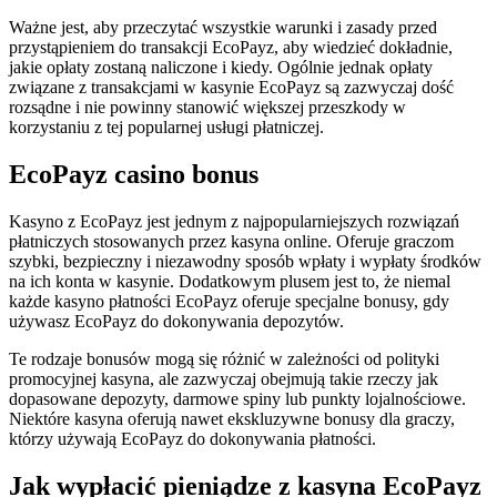
Ważne jest, aby przeczytać wszystkie warunki i zasady przed
przystąpieniem do transakcji EcoPayz, aby wiedzieć dokładnie,
jakie opłaty zostaną naliczone i kiedy. Ogólnie jednak opłaty
związane z transakcjami w kasynie EcoPayz są zazwyczaj dość
rozsądne i nie powinny stanowić większej przeszkody w
korzystaniu z tej popularnej usługi płatniczej.
EcoPayz casino bonus
Kasyno z EcoPayz jest jednym z najpopularniejszych rozwiązań
płatniczych stosowanych przez kasyna online. Oferuje graczom
szybki, bezpieczny i niezawodny sposób wpłaty i wypłaty środków
na ich konta w kasynie. Dodatkowym plusem jest to, że niemal
każde kasyno płatności EcoPayz oferuje specjalne bonusy, gdy
używasz EcoPayz do dokonywania depozytów.
Te rodzaje bonusów mogą się różnić w zależności od polityki
promocyjnej kasyna, ale zazwyczaj obejmują takie rzeczy jak
dopasowane depozyty, darmowe spiny lub punkty lojalnościowe.
Niektóre kasyna oferują nawet ekskluzywne bonusy dla graczy,
którzy używają EcoPayz do dokonywania płatności.
Jak wypłacić pieniądze z kasyna EcoPayz