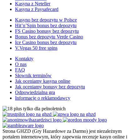
Kasyna z Neteller
Kasyna z Paysafecard
Kasyno bez depozytu w Polsce
Hit’n’Spin bonus bez depozytu
FS Сasino bonusy bez depozytu
Bonus bez depozytu Verde Casino
Ice Casino bonus bez depozytu
V.Vegas 50 free spins
Kontakty
O nas
FAQ
Słownik terminów
Jak oceniamy kasyna online
Jak oceniamy bonusy bez depozytu
Odpowiedzialna gra
Informacje o reklamodawcy
Strona GHZD (Gry Hazardowe za Darmo) jest niezależnym
portalem internetowym, który zapewnia recenzje kasyn online i