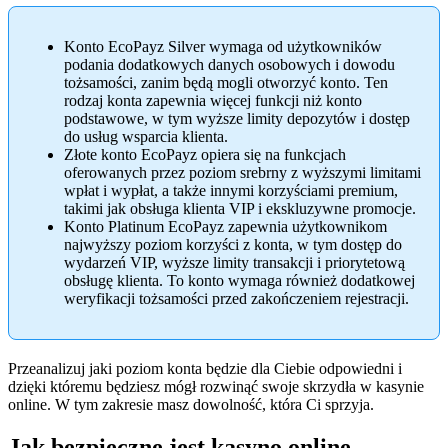
Konto EcoPayz Silver wymaga od użytkowników
podania dodatkowych danych osobowych i dowodu
tożsamości, zanim będą mogli otworzyć konto. Ten
rodzaj konta zapewnia więcej funkcji niż konto
podstawowe, w tym wyższe limity depozytów i dostęp
do usług wsparcia klienta.
Złote konto EcoPayz opiera się na funkcjach
oferowanych przez poziom srebrny z wyższymi limitami
wpłat i wypłat, a także innymi korzyściami premium,
takimi jak obsługa klienta VIP i ekskluzywne promocje.
Konto Platinum EcoPayz zapewnia użytkownikom
najwyższy poziom korzyści z konta, w tym dostęp do
wydarzeń VIP, wyższe limity transakcji i priorytetową
obsługę klienta. To konto wymaga również dodatkowej
weryfikacji tożsamości przed zakończeniem rejestracji.
Przeanalizuj jaki poziom konta będzie dla Ciebie odpowiedni i
dzięki któremu będziesz mógł rozwinąć swoje skrzydła w kasynie
online. W tym zakresie masz dowolność, która Ci sprzyja.
Jak bezpieczne jest kasyno online