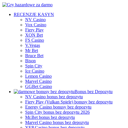
RECENZJE KASYN
NV Casino
Vox Casino
Fiery Play
XON Bet
FS Сasino
V.Vegas
Mr Bet
Bruce Bet
Bison
Spin City
Ice Casino
Lemon Casino
Marvel Casino
GGBet Casino
Bonus bez Depozytu
NV Casino bonus bez depozytu
Fiery Play (Vulkan Spiele) bonusy bez depozytu
Energy Casino bonusy bez depozytu
Spin City bonus bez depozytu 2026
Mr.Bet bonus bez depozytu
Marvel Casino bonus bez depozytu
YEP Casino bonus bez depozytu