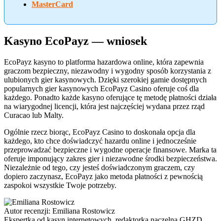
MasterCard
Kasyno EcoPayz — wniosek
EcoPayz kasyno to platforma hazardowa online, która zapewnia
graczom bezpieczny, niezawodny i wygodny sposób korzystania z
ulubionych gier kasynowych. Dzięki szerokiej gamie dostępnych
popularnych gier kasynowych EcoPayz Casino oferuje coś dla
każdego. Ponadto każde kasyno oferujące tę metodę płatności działa
na wiarygodnej licencji, która jest najczęściej wydana przez rząd
Curacao lub Malty.
Ogólnie rzecz biorąc, EcoPayz Casino to doskonała opcja dla
każdego, kto chce doświadczyć hazardu online i jednocześnie
przeprowadzać bezpieczne i wygodne operacje finansowe. Marka ta
oferuje imponujący zakres gier i niezawodne środki bezpieczeństwa.
Niezależnie od tego, czy jesteś doświadczonym graczem, czy
dopiero zaczynasz, EcoPayz jako metoda płatności z pewnością
zaspokoi wszystkie Twoje potrzeby.
Autor recenzji:
Emiliana Rostowicz
Ekspertka od kasyn internetowych, redaktorka naczelna GHZD