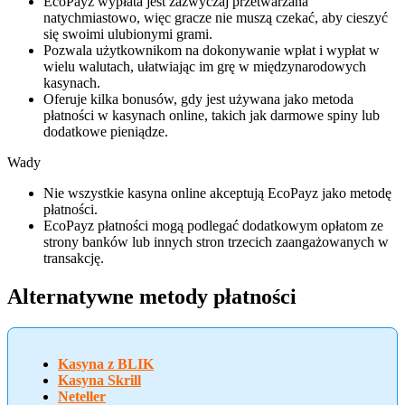
EcoPayz wypłata jest zazwyczaj przetwarzana
natychmiastowo, więc gracze nie muszą czekać, aby cieszyć
się swoimi ulubionymi grami.
Pozwala użytkownikom na dokonywanie wpłat i wypłat w
wielu walutach, ułatwiając im grę w międzynarodowych
kasynach.
Oferuje kilka bonusów, gdy jest używana jako metoda
płatności w kasynach online, takich jak darmowe spiny lub
dodatkowe pieniądze.
Wady
Nie wszystkie kasyna online akceptują EcoPayz jako metodę
płatności.
EcoPayz płatności mogą podlegać dodatkowym opłatom ze
strony banków lub innych stron trzecich zaangażowanych w
transakcję.
Alternatywne metody płatności
Kasyna z BLIK
Kasyna Skrill
Neteller