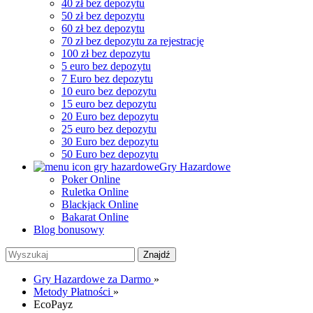
40 zł bez depozytu
50 zł bez depozytu
60 zł bez depozytu
70 zł bez depozytu za rejestrację
100 zł bez depozytu
5 euro bez depozytu
7 Euro bez depozytu
10 euro bez depozytu
15 euro bez depozytu
20 Euro bez depozytu
25 euro bez depozytu
30 Euro bez depozytu
50 Euro bez depozytu
Gry Hazardowe
Poker Online
Ruletka Online
Blackjack Online
Bakarat Online
Blog bonusowy
Gry Hazardowe za Darmo
»
Metody Płatności
»
EcoPayz