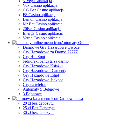
V.Vegas aplikacja
Vox Casino aplikacja
GG.Bet Casino aplikacja
FS Casino aplikacja
Lemon Casino aplikacja
Mr Bet Casino aplikacja
20Bet Casino aplikacja
Energy Casino aplikacja
Verde Casino aplikacja
Automaty Online
Darmowe Gry Hazardowe Owoce
Gry Hazardowe za Darmo 77777
Gry Hot Spot
Jednoręki bandyta za darmo
Gry Hazardowe Książki
Gry Hazardowe Diamenty
Gry Hazardowe Egipt
Gry Hazardowe Jackpot
Gry na telefon
Automaty 5 Bębnowe
3 Bębnowe
Darmowa kasa
20 zł bez depozytu
25 zł Bez Depozytu
30 zł bez depozytu