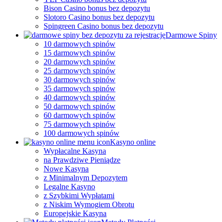
Bison Casino bonus bez depozytu
Slotoro Casino bonus bez depozytu
Spingreen Casino bonus bez depozytu
Darmowe Spiny
10 darmowych spinów
15 darmowych spinów
20 darmowych spinów
25 darmowych spinów
30 darmowych spinów
35 darmowych spinów
40 darmowych spinów
50 darmowych spinów
60 darmowych spinów
75 darmowych spinów
100 darmowych spinów
Kasyno online
Wypłacalne Kasyna
na Prawdziwe Pieniądze
Nowe Kasyna
z Minimalnym Depozytem
Legalne Kasyno
z Szybkimi Wypłatami
z Niskim Wymogiem Obrotu
Europejskie Kasyna