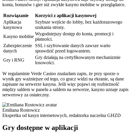
konta, bonusów i gier niż zwykłe kasyno mobilne w przeglądarce.
Rozwiązanie
Korzyści z aplikacji kasynowej
Aplikacja
Szybsze wejście do lobby, bez każdorazowego
kasynowa
szukania strony.
Wygodniejszy dostęp do konta, promocji i
Kasyno mobilne
płatności.
Zabezpieczenie
SSL i szyfrowanie danych zawsze warto
danych
sprawdzić przed logowaniem.
Gry działają na certyfikowanym mechanizmie
Gry i RNG
losowości.
W regulaminie Verde Casino znalazłam zapis, że przy sporze o
wynik gry ważniejsze od tego, co gracz widzi na ekranie, są dane
zapisane na serwerze kasyna. Jeśli więc pojawi się rozbieżność
między saldem w panelu a saldem na serwerze, kasyno uznaje zapis
serwerowy za ostateczny.
Emiliana Rostowicz
Ekspertka od kasyn internetowych, redaktorka naczelna GHZD
Gry dostępne w aplikacji