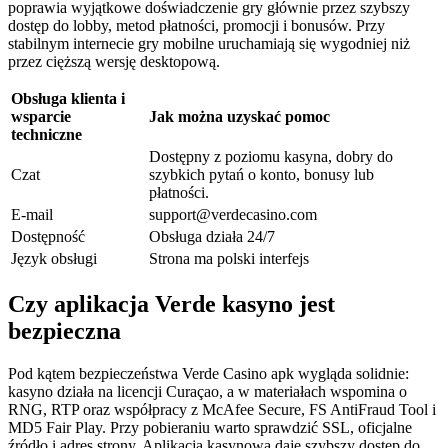
poprawia wyjątkowe doświadczenie gry głównie przez szybszy
dostęp do lobby, metod płatności, promocji i bonusów. Przy
stabilnym internecie gry mobilne uruchamiają się wygodniej niż
przez cięższą wersję desktopową.
Obsługa klienta i
wsparcie
Jak można uzyskać pomoc
techniczne
Dostępny z poziomu kasyna, dobry do
Czat
szybkich pytań o konto, bonusy lub
płatności.
E-mail
support@verdecasino.com
Dostępność
Obsługa działa 24/7
Język obsługi
Strona ma polski interfejs
Czy aplikacja Verde kasyno jest
bezpieczna
Pod kątem bezpieczeństwa Verde Casino apk wygląda solidnie:
kasyno działa na licencji Curaçao, a w materiałach wspomina o
RNG, RTP oraz współpracy z McAfee Secure, FS AntiFraud Tool i
MD5 Fair Play. Przy pobieraniu warto sprawdzić SSL, oficjalne
źródło i adres strony. Aplikacja kasynowa daje szybszy dostęp do