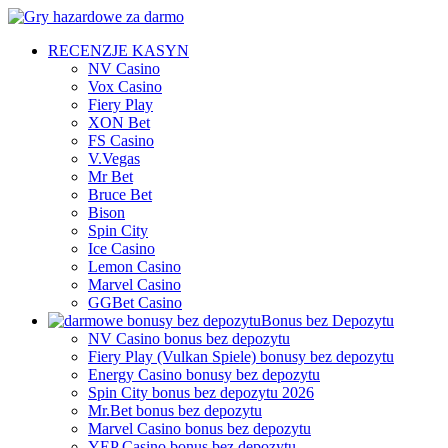
RECENZJE KASYN
NV Casino
Vox Casino
Fiery Play
XON Bet
FS Сasino
V.Vegas
Mr Bet
Bruce Bet
Bison
Spin City
Ice Casino
Lemon Casino
Marvel Casino
GGBet Casino
Bonus bez Depozytu
NV Casino bonus bez depozytu
Fiery Play (Vulkan Spiele) bonusy bez depozytu
Energy Casino bonusy bez depozytu
Spin City bonus bez depozytu 2026
Mr.Bet bonus bez depozytu
Marvel Casino bonus bez depozytu
YEP Casino bonus bez depozytu