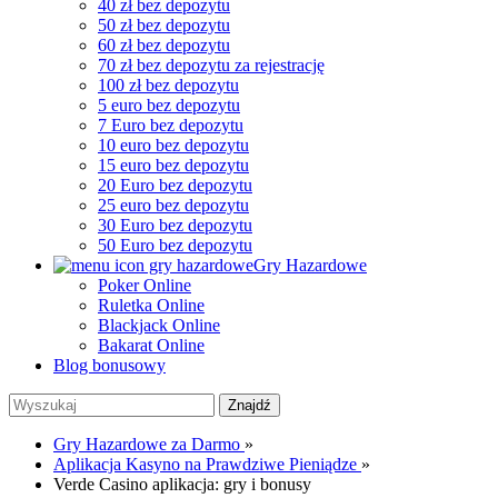
40 zł bez depozytu
50 zł bez depozytu
60 zł bez depozytu
70 zł bez depozytu za rejestrację
100 zł bez depozytu
5 euro bez depozytu
7 Euro bez depozytu
10 euro bez depozytu
15 euro bez depozytu
20 Euro bez depozytu
25 euro bez depozytu
30 Euro bez depozytu
50 Euro bez depozytu
Gry Hazardowe
Poker Online
Ruletka Online
Blackjack Online
Bakarat Online
Blog bonusowy
Gry Hazardowe za Darmo
»
Aplikacja Kasyno na Prawdziwe Pieniądze
»
Verde Casino aplikacja: gry i bonusy