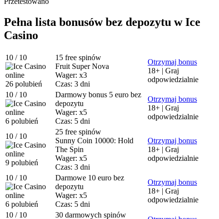
Przetestowano
Pełna lista bonusów bez depozytu w Ice
Casino
10
/ 10
15 free spinów
Otrzymaj bonus
Fruit Super Nova
18+ | Graj
Wager:
x3
odpowiedzialnie
26
polubień
Czas:
3 dni
10
/ 10
Darmowy bonus 5 euro bez
Otrzymaj bonus
depozytu
18+ | Graj
Wager:
x5
odpowiedzialnie
6
polubień
Czas:
5 dni
25 free spinów
10
/ 10
Sunny Coin 10000: Hold
Otrzymaj bonus
The Spin
18+ | Graj
Wager:
x5
odpowiedzialnie
9
polubień
Czas:
3 dni
10
/ 10
Darmowe 10 euro bez
Otrzymaj bonus
depozytu
18+ | Graj
Wager:
x5
odpowiedzialnie
6
polubień
Czas:
5 dni
10
/ 10
30 darmowych spinów