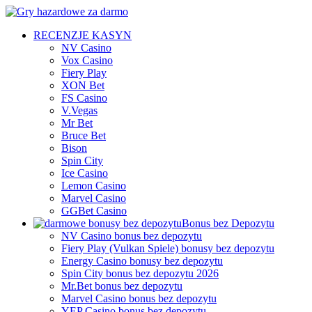
RECENZJE KASYN
NV Casino
Vox Casino
Fiery Play
XON Bet
FS Сasino
V.Vegas
Mr Bet
Bruce Bet
Bison
Spin City
Ice Casino
Lemon Casino
Marvel Casino
GGBet Casino
Bonus bez Depozytu
NV Casino bonus bez depozytu
Fiery Play (Vulkan Spiele) bonusy bez depozytu
Energy Casino bonusy bez depozytu
Spin City bonus bez depozytu 2026
Mr.Bet bonus bez depozytu
Marvel Casino bonus bez depozytu
YEP Casino bonus bez depozytu