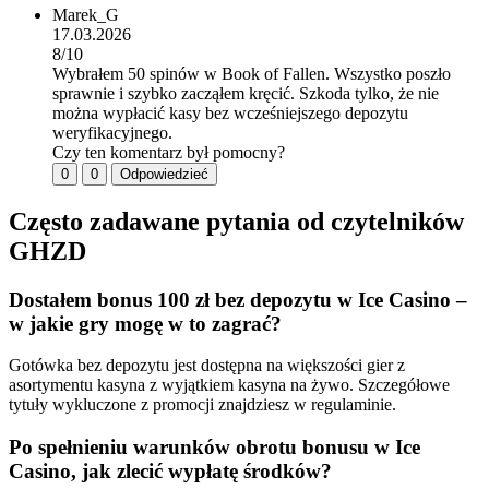
Marek_G
17.03.2026
8
/10
Wybrałem 50 spinów w Book of Fallen. Wszystko poszło
sprawnie i szybko zacząłem kręcić. Szkoda tylko, że nie
można wypłacić kasy bez wcześniejszego depozytu
weryfikacyjnego.
Czy ten komentarz był pomocny?
0
0
Odpowiedzieć
Często zadawane pytania od czytelników
GHZD
Dostałem bonus 100 zł bez depozytu w Ice Casino –
w jakie gry mogę w to zagrać?
Gotówka bez depozytu jest dostępna na większości gier z
asortymentu kasyna z wyjątkiem kasyna na żywo. Szczegółowe
tytuły wykluczone z promocji znajdziesz w regulaminie.
Po spełnieniu warunków obrotu bonusu w Ice
Casino, jak zlecić wypłatę środków?