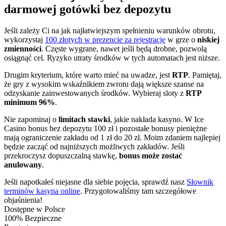
darmowej gotówki bez depozytu
Jeśli zależy Ci na jak najłatwiejszym spełnieniu warunków obrotu,
wykorzystaj
100 złotych w prezencie za rejestrację
w grze o
niskiej
zmienności
. Częste wygrane, nawet jeśli będą drobne, pozwolą
osiągnąć cel. Ryzyko utraty środków w tych automatach jest niższe.
Drugim kryterium, które warto mieć na uwadze, jest
RTP
. Pamiętaj,
że gry z wysokim wskaźnikiem zwrotu dają większe szanse na
odzyskanie zainwestowanych środków. Wybieraj sloty z
RTP
minimum 96%
.
Nie zapominaj o
limitach stawki
, jakie nakłada kasyno. W Ice
Casino bonus bez depozytu 100 zł i pozostałe bonusy pieniężne
mają ograniczenie zakładu od 1 zł do 20 zł. Moim zdaniem najlepiej
będzie zacząć od najniższych możliwych zakładów. Jeśli
przekroczysz dopuszczalną stawkę,
bonus może zostać
anulowany
.
Jeśli napotkałeś niejasne dla siebie pojęcia, sprawdź nasz
Słownik
terminów kasyna online
. Przygotowaliśmy tam szczegółowe
objaśnienia!
Dostępne w Polsce
100% Bezpieczne