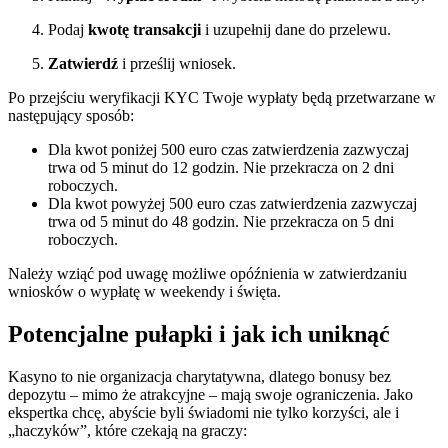
Podaj
kwotę transakcji
i uzupełnij dane do przelewu.
Zatwierdź
i prześlij wniosek.
Po przejściu weryfikacji KYC Twoje wypłaty będą przetwarzane w
następujący sposób:
Dla kwot poniżej 500 euro czas zatwierdzenia zazwyczaj
trwa od 5 minut do 12 godzin. Nie przekracza on 2 dni
roboczych.
Dla kwot powyżej 500 euro czas zatwierdzenia zazwyczaj
trwa od 5 minut do 48 godzin. Nie przekracza on 5 dni
roboczych.
Należy wziąć pod uwagę możliwe opóźnienia w zatwierdzaniu
wniosków o wypłatę w weekendy i święta.
Potencjalne pułapki i jak ich uniknąć
Kasyno to nie organizacja charytatywna, dlatego bonusy bez
depozytu – mimo że atrakcyjne – mają swoje ograniczenia. Jako
ekspertka chcę, abyście byli świadomi nie tylko korzyści, ale i
„haczyków”, które czekają na graczy: