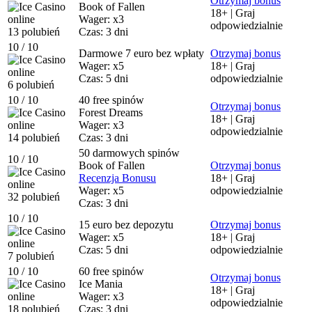
Otrzymaj bonus
Book of Fallen
18+ | Graj
Wager:
x3
odpowiedzialnie
13
polubień
Czas:
3 dni
10
/ 10
Darmowe 7 euro bez wpłaty
Otrzymaj bonus
Wager:
x5
18+ | Graj
Czas:
5 dni
odpowiedzialnie
6
polubień
10
/ 10
40 free spinów
Otrzymaj bonus
Forest Dreams
18+ | Graj
Wager:
x3
odpowiedzialnie
14
polubień
Czas:
3 dni
50 darmowych spinów
10
/ 10
Book of Fallen
Otrzymaj bonus
Recenzja Bonusu
18+ | Graj
Wager:
x5
odpowiedzialnie
32
polubień
Czas:
3 dni
10
/ 10
15 euro bez depozytu
Otrzymaj bonus
Wager:
x5
18+ | Graj
Czas:
5 dni
odpowiedzialnie
7
polubień
10
/ 10
60 free spinów
Otrzymaj bonus
Ice Mania
18+ | Graj
Wager:
x3
odpowiedzialnie
18
polubień
Czas:
3 dni