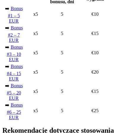
bonusu, dni
➡️
Bonus
x5
5
€10
#1 – 5
EUR
➡️
Bonus
x5
5
€15
#2 – 7
EUR
➡️
Bonus
x5
5
€10
#3 – 10
EUR
➡️
Bonus
x5
5
€20
#4 – 15
EUR
➡️
Bonus
x5
5
€15
#5 – 20
EUR
➡️
Bonus
x5
5
€25
#6 – 25
EUR
Rekomendacje dotyczące stosowania