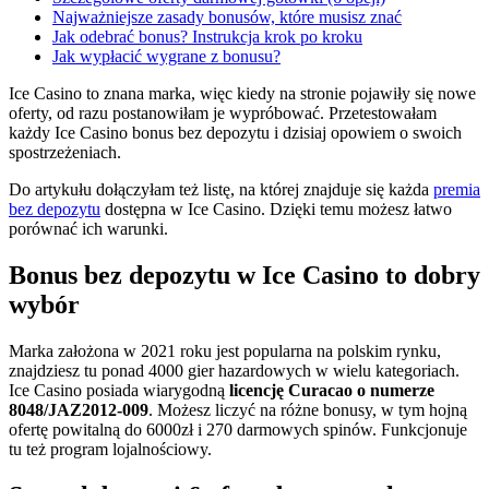
Najważniejsze zasady bonusów, które musisz znać
Jak odebrać bonus? Instrukcja krok po kroku
Jak wypłacić wygrane z bonusu?
Ice Casino to znana marka, więc kiedy na stronie pojawiły się nowe
oferty, od razu postanowiłam je wypróbować. Przetestowałam
każdy
Ice Casino bonus bez depozytu
i dzisiaj opowiem o swoich
spostrzeżeniach.
Do artykułu dołączyłam też listę, na której znajduje się każda
premia
bez depozytu
dostępna w Ice Casino. Dzięki temu możesz łatwo
porównać ich warunki.
Bonus bez depozytu w Ice Casino to dobry
wybór
Marka założona w 2021 roku jest popularna na polskim rynku,
znajdziesz tu ponad 4000 gier hazardowych w wielu kategoriach.
Ice Casino posiada wiarygodną
licencję Curacao o numerze
8048/JAZ2012-009
. Możesz liczyć na różne bonusy, w tym hojną
ofertę powitalną do 6000zł i 270 darmowych spinów. Funkcjonuje
tu też program lojalnościowy.