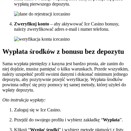
wypłatą pierwszego depozytu.
Zweryfikuj konto
– aby aktywować Ice Casino bonusy,
należy zweryfikować adres e-mail i numer telefonu.
Wypłata środków z bonusu bez depozytu
Sama wypłata pieniędzy z kasyna jest bardzo prosta, ale zanim do
niej dojdzie, musisz pamiętać o kilku warunkach. Przede wszystkim,
należy uzupełnić profil swoimi danymi i dokonać minimum jednego
depozytu, aby pozytywnie przejść weryfikację. Wypłata środków
powinna odbyć się przy pomocy tej samej metody, której użyłeś do
wpłaty depozytu.
Oto instrukcja wypłaty:
Zaloguj się w Ice Casino.
Przejdź do swojego profilu i wybierz zakładkę “
Wypłata
”.
Kliknij “
Wypłać środki
” i wybierz metodę płatności z listy.