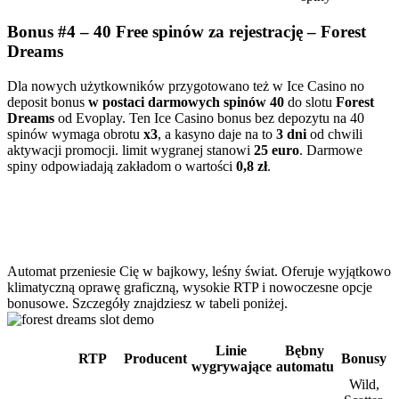
Bonus #4 – 40 Free spinów za rejestrację – Forest
Dreams
Dla nowych użytkowników przygotowano też w Ice Casino no
deposit bonus
w postaci darmowych spinów 40
do slotu
Forest
Dreams
od Evoplay. Ten Ice Casino bonus bez depozytu na 40
spinów wymaga obrotu
x3
, a kasyno daje na to
3 dni
od chwili
aktywacji promocji. limit wygranej stanowi
25 euro
. Darmowe
spiny odpowiadają zakładom o wartości
0,8 zł
.
🎯 Otrzymaj bonus 40 DS w Forest Dreams
Automat przeniesie Cię w bajkowy, leśny świat. Oferuje wyjątkowo
klimatyczną oprawę graficzną, wysokie RTP i nowoczesne opcje
bonusowe. Szczegóły znajdziesz w tabeli poniżej.
Linie
Bębny
RTP
Producent
Bonusy
wygrywające
automatu
Wild,