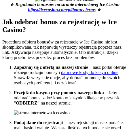
🔹 Regulamin bonusów na stronie internetowej Ice Casino
https://icecasino.com/pl/bonus-terms
🔹
Jak odebrać bonus za rejestrację w Ice
Casino?
Procedura odbioru bonusów za rejestrację w Ice Casino nie jest
skomplikowana, tak naprawdę wystarczy rejestracja poprzez nasz
link. Aktywacja następuje automatycznie. Oto instrukcja, dzięki
której przebrniesz przez też proces bez problemów:
Zapoznaj się z ofertą na naszej stronie
– nasz portal oferuje
różnego rodzaju bonusy i
darmowe kody do kasyn online
.
Sprawdź wszystkie opcje, aby dobrać promocję do swoich
osobistych preferencji i oczekiwań.
Przejdź do kasyna przy pomocy naszego linku
– żeby
odebrać bonus, załóż konto w kasynie klikając w przycisk
“
ODBIERZ
” na naszej stronie.
Podaj dane do rejestracji
– przy rejestracji musisz podać e-
mail, hasło i walutę. Większą ilość danych podaje się przed