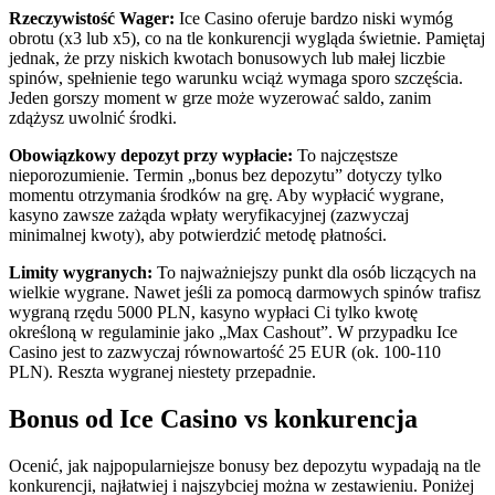
Rzeczywistość Wager:
Ice Casino oferuje bardzo niski wymóg
obrotu (x3 lub x5), co na tle konkurencji wygląda świetnie. Pamiętaj
jednak, że przy niskich kwotach bonusowych lub małej liczbie
spinów, spełnienie tego warunku wciąż wymaga sporo szczęścia.
Jeden gorszy moment w grze może wyzerować saldo, zanim
zdążysz uwolnić środki.
Obowiązkowy depozyt przy wypłacie:
To najczęstsze
nieporozumienie. Termin „bonus bez depozytu” dotyczy tylko
momentu otrzymania środków na grę. Aby wypłacić wygrane,
kasyno zawsze zażąda wpłaty weryfikacyjnej (zazwyczaj
minimalnej kwoty), aby potwierdzić metodę płatności.
Limity wygranych:
To najważniejszy punkt dla osób liczących na
wielkie wygrane. Nawet jeśli za pomocą darmowych spinów trafisz
wygraną rzędu 5000 PLN, kasyno wypłaci Ci tylko kwotę
określoną w regulaminie jako „Max Cashout”. W przypadku Ice
Casino jest to zazwyczaj równowartość 25 EUR (ok. 100-110
PLN). Reszta wygranej niestety przepadnie.
Bonus od Ice Casino vs konkurencja
Ocenić, jak najpopularniejsze bonusy bez depozytu wypadają na tle
konkurencji, najłatwiej i najszybciej można w zestawieniu. Poniżej