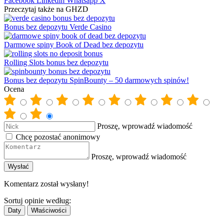
Facebook
Linkedin
Whatsapp
X
Przeczytaj także na GHZD
Bonus bez depozytu Verde Casino
Darmowe spiny Book of Dead bez depozytu
Rolling Slots bonus bez depozytu
Bonus bez depozytu SpinBounty – 50 darmowych spinów!
Ocena
Proszę, wprowadź wiadomość
Chcę pozostać anonimowy
Proszę, wprowadź wiadomość
Komentarz został wysłany!
Sortuj opinie według:
Daty
Właściwości