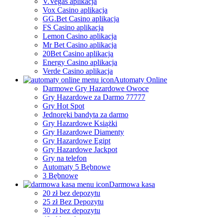
V.Vegas aplikacja
Vox Casino aplikacja
GG.Bet Casino aplikacja
FS Casino aplikacja
Lemon Casino aplikacja
Mr Bet Casino aplikacja
20Bet Casino aplikacja
Energy Casino aplikacja
Verde Casino aplikacja
Automaty Online
Darmowe Gry Hazardowe Owoce
Gry Hazardowe za Darmo 77777
Gry Hot Spot
Jednoręki bandyta za darmo
Gry Hazardowe Książki
Gry Hazardowe Diamenty
Gry Hazardowe Egipt
Gry Hazardowe Jackpot
Gry na telefon
Automaty 5 Bębnowe
3 Bębnowe
Darmowa kasa
20 zł bez depozytu
25 zł Bez Depozytu
30 zł bez depozytu