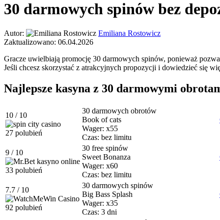
30 darmowych spinów bez depo
Autor:
Emiliana Rostowicz
Zaktualizowano:
06.04.2026
Gracze uwielbiają promocję 30 darmowych spinów, ponieważ pozwala i
Jeśli chcesz skorzystać z atrakcyjnych propozycji i dowiedzieć się wię
Najlepsze kasyna z 30 darmowymi obrota
30 darmowych obrotów
10
/ 10
Book of cats
Wager:
x55
27
polubień
Czas:
bez limitu
30 free spinów
9
/ 10
Sweet Bonanza
Wager:
x60
33
polubień
Czas:
bez limitu
30 darmowych spinów
7.7
/ 10
Big Bass Splash
Wager:
x35
92
polubień
Czas:
3 dni