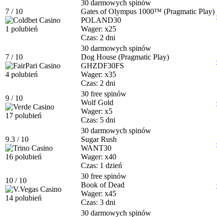
30 darmowych spinów
7
/ 10
Gates of Olympus 1000™ (Pragmatic Play)
POLAND30
1
polubień
Wager:
x25
Czas:
2 dni
30 darmowych spinów
7
/ 10
Dog House (Pragmatic Play)
GHZDF30FS
4
polubień
Wager:
x35
Czas:
2 dni
30 free spinów
9
/ 10
Wolf Gold
Wager:
x5
17
polubień
Czas:
5 dni
30 darmowych spinów
9.3
/ 10
Sugar Rush
WANT30
16
polubień
Wager:
x40
Czas:
1 dzień
30 free spinów
10
/ 10
Book of Dead
Wager:
x45
14
polubień
Czas:
3 dni
30 darmowych spinów