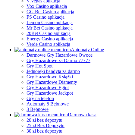
V.Vegas aplikacja
Vox Casino aplikacja
GG.Bet Casino aplikacja
FS Casino aplikacja
Lemon Casino aplikacja
Mr Bet Casino aplikacja
20Bet Casino aplikacja
Energy Casino aplikacja
Verde Casino aplikacja
Automaty Online
Darmowe Gry Hazardowe Owoce
Gry Hazardowe za Darmo 77777
Gry Hot Spot
Jednoręki bandyta za darmo
Gry Hazardowe Książki
Gry Hazardowe Diamenty
Gry Hazardowe Egipt
Gry Hazardowe Jackpot
Gry na telefon
Automaty 5 Bębnowe
3 Bębnowe
Darmowa kasa
20 zł bez depozytu
25 zł Bez Depozytu
30 zł bez depozytu