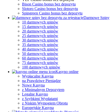
Bison Casino bonus bez depozytu
Slotoro Casino bonus bez depozytu
Spingreen Casino bonus bez depozytu
Darmowe Spiny
10 darmowych spinów
15 darmowych spinów
20 darmowych spinów
25 darmowych spinów
30 darmowych spinów
35 darmowych spinów
40 darmowych spinów
50 darmowych spinów
60 darmowych spinów
75 darmowych spinów
100 darmowych spinów
Kasyno online
Wypłacalne Kasyna
na Prawdziwe Pieniądze
Nowe Kasyna
z Minimalnym Depozytem
Legalne Kasyno
z Szybkimi Wypłatami
z Niskim Wymogiem Obrotu
Europejskie Kasyna