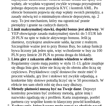
wpłaty, ale wypłata wygranej zwykle wymaga przynajmniej
jednego depozytu oraz przejścia KYC i kontroli AML. Po
obrocie bonusem pojawia się etap wpłaty swoich pieniędzy, a
zasady mówią też o minimalnym obrocie depozytem, np. 2
razy. To jest mechanizm, który ma ograniczać pranie
pieniędzy i granie na cudzych danych.
Limit maksymalnej stawki, dopóki bonus jest aktywny
. W
YEP obowiązuje zasada maksymalnej stawki: do 5 EUR lub
20 PLN na spin w trakcie aktywnego bonusu. Jeśli ją
złamiesz, ryzykujesz anulowanie salda, łącznie z realnym.
Szczególnie ważne jest to przy Bonus Buy, bo zakup funkcji
bywa liczony jak jeden spin, więc wchodzenie w buy za 100
PLN przy limicie 20 PLN to prosta droga do blokady.
Lista gier z zakazem albo niskim wkładem w obrót
.
Regulaminy często mają punkty w stylu 11-13, gdzie znajduje
się długa lista gier, które nie liczą się do obrotu albo liczą się
częściowo. Przykładowo: część dostawców może mieć 0
procent wkładu, gry live i stołowe też zwykle odpadają, a
konkretne hity slotowe potrafią liczyć się w 50 procentach. W
efekcie ten sam obrót robi się dwa razy dłuższy.
Metody płatności muszą być na Twoje dane
. Depozyt
kontrolny powinien być zrobiony metodą, gdzie imię i
nazwisko zgadzają się z profilem. Karta znajomego, portfel
partnera czy wspólne konto to klasyczny powód konfiskaty.
Zachowania, które kasyno może uznać za obejście zasad
.