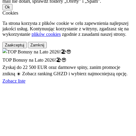
mail nie dotarł, sprawdź foldery „Oferty” i „Spam”.
Ok
Cookies
Ta strona korzysta z plików cookie w celu zapewnienia najlepszej
jakości usług. Kontynuując korzystanie z witryny, zgadzasz się na
wykorzystanie
plików cookies
zgodnie z zasadami naszej strony.
Zaakceptuj
Zamknij
TOP Bonusy na Lato 2026!🏖️😎
Zyskaj do 22 500 EUR oraz darmowe spiny, zanim promocje
znikną ☀️ Zobacz ranking GHZD i wybierz najmocniejszą opcję.
Zobacz listę