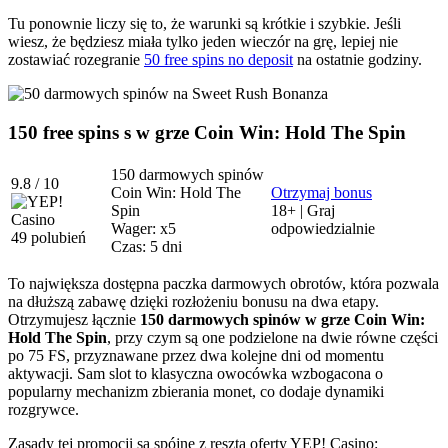
Tu ponownie liczy się to, że warunki są krótkie i szybkie. Jeśli
wiesz, że będziesz miała tylko jeden wieczór na grę, lepiej nie
zostawiać rozegranie
50 free spins no deposit
na ostatnie godziny.
150 free spins s w grze Coin Win: Hold The Spin
150 darmowych spinów
9.8
/ 10
Coin Win: Hold The
Otrzymaj bonus
Spin
18+ | Graj
Wager:
x5
odpowiedzialnie
49
polubień
Czas:
5 dni
To największa dostępna paczka darmowych obrotów, która pozwala
na dłuższą zabawę dzięki rozłożeniu bonusu na dwa etapy.
Otrzymujesz łącznie
150 darmowych spinów w grze Coin Win:
Hold The Spin
, przy czym są one podzielone na dwie równe części
po 75 FS, przyznawane przez dwa kolejne dni od momentu
aktywacji. Sam slot to klasyczna owocówka wzbogacona o
popularny mechanizm zbierania monet, co dodaje dynamiki
rozgrywce.
Zasady tej promocji są spójne z resztą oferty YEP! Casino: