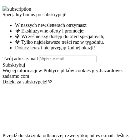
Specjalny bonus po subskrypcji!
W naszych newsletterach otrzymasz:
💎 Ekskluzywne oferty i promocje;
💎 Wcześniejszy dostęp do ofert specjalnych;
💎 Tylko najciekawsze treści raz w tygodniu.
Dołącz teraz i nie przegap żadnej okazji!
Twój adres e-mail
Subskrybuj
Więcej informacji w Polityce plików cookies gry-hazardowe-
zadarmo.com
Dzięki za subskrypcję!💛
Przejdź do skrzynki odbiorczej i zweryfikuj adres e-mail. Jeśli e-