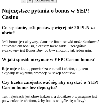
0
0
Odpowiedzieć
Najczęstsze pytania o bonus w YEP!
Casino
Co się stanie, jeśli postawię więcej niż 20 PLN za
obrót?
Jeśli bonus jest aktywny, złamanie limitu stawki może skutkować
anulowaniem bonusu, a czasem także salda. Szczególnie
ryzykowny jest Bonus Buy, bo bywa liczony jak jeden spin.
W jaki sposób otrzymać w YEP! Casino bonus?
Rejestrujesz konto, potwierdzasz e-mail i telefon, a potem
aktywujesz wybraną promocję w sekcji bonusów.
Czy trzeba zarejestrować się, aby uzyskać w YEP!
Casino bonus bez depozytu?
Tak, rejestracja jest obowiązkowa, a dodatkowo wymagane jest
potwierdzenie telefonu, żeby bonus w ogóle się naliczył.