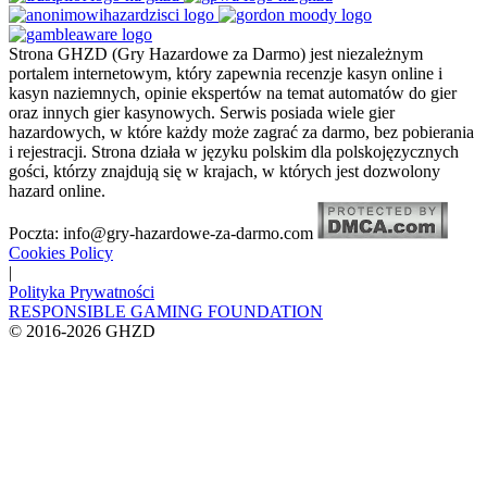
Strona GHZD (Gry Hazardowe za Darmo) jest niezależnym
portalem internetowym, który zapewnia recenzje kasyn online i
kasyn naziemnych, opinie ekspertów na temat automatów do gier
oraz innych gier kasynowych. Serwis posiada wiele gier
hazardowych, w które każdy może zagrać za darmo, bez pobierania
i rejestracji. Strona działa w języku polskim dla polskojęzycznych
gości, którzy znajdują się w krajach, w których jest dozwolony
hazard online.
Poczta:
info@gry-hazardowe-za-darmo.com
Cookies Policy
|
Polityka Prywatności
RESPONSIBLE GAMING FOUNDATION
© 2016-2026 GHZD