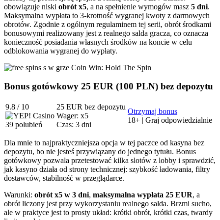
obowiązuje niski
obrót x5
, a na spełnienie wymogów masz
5 dni
.
Maksymalna wypłata to 3-krotność wygranej kwoty z darmowych
obrotów. Zgodnie z ogólnym regulaminem tej serii, obrót środkami
bonusowymi realizowany jest z realnego salda gracza, co oznacza
konieczność posiadania własnych środków na koncie w celu
odblokowania wygranej do wypłaty.
Bonus gotówkowy 25 EUR (100 PLN) bez depozytu
9.8
/ 10
25 EUR bez depozytu
Otrzymaj bonus
Wager:
x5
18+ | Graj odpowiedzialnie
39
polubień
Czas:
3 dni
Dla mnie to najpraktyczniejsza opcja w tej paczce od kasyna bez
depozytu, bo nie jesteś przywiązany do jednego tytułu. Bonus
gotówkowy pozwala przetestować kilka slotów z lobby i sprawdzić,
jak kasyno działa od strony technicznej: szybkość ładowania, filtry
dostawców, stabilność w przeglądarce.
Warunki:
obrót x5 w 3 dni
,
maksymalna wypłata 25 EUR
, a
obrót liczony jest przy wykorzystaniu realnego salda. Brzmi sucho,
ale w praktyce jest to prosty układ: krótki obrót, krótki czas, twardy