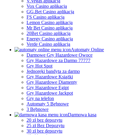
V.Vegas aplikacja
Vox Casino aplikacja
GG.Bet Casino aplikacja
FS Casino aplikacja
Lemon Casino aplikacja
Mr Bet Casino aplikacja
20Bet Casino aplikacja
Energy Casino aplikacja
Verde Casino aplikacja
Automaty Online
Darmowe Gry Hazardowe Owoce
Gry Hazardowe za Darmo 77777
Gry Hot Spot
Jednoręki bandyta za darmo
Gry Hazardowe Książki
Gry Hazardowe Diamenty
Gry Hazardowe Egipt
Gry Hazardowe Jackpot
Gry na telefon
Automaty 5 Bębnowe
3 Bębnowe
Darmowa kasa
20 zł bez depozytu
25 zł Bez Depozytu
30 zł bez depozytu