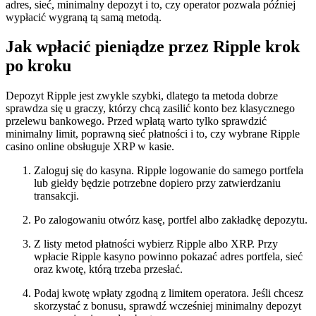
adres, sieć, minimalny depozyt i to, czy operator pozwala później
wypłacić wygraną tą samą metodą.
Jak wpłacić pieniądze przez Ripple krok
po kroku
Depozyt Ripple jest zwykle szybki, dlatego ta metoda dobrze
sprawdza się u graczy, którzy chcą zasilić konto bez klasycznego
przelewu bankowego. Przed wpłatą warto tylko sprawdzić
minimalny limit, poprawną sieć płatności i to, czy wybrane Ripple
casino online obsługuje XRP w kasie.
Zaloguj się do kasyna. Ripple logowanie do samego portfela
lub giełdy będzie potrzebne dopiero przy zatwierdzaniu
transakcji.
Po zalogowaniu otwórz kasę, portfel albo zakładkę depozytu.
Z listy metod płatności wybierz Ripple albo XRP. Przy
wpłacie Ripple kasyno powinno pokazać adres portfela, sieć
oraz kwotę, którą trzeba przesłać.
Podaj kwotę wpłaty zgodną z limitem operatora. Jeśli chcesz
skorzystać z bonusu, sprawdź wcześniej minimalny depozyt