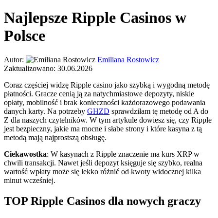
Najlepsze Ripple Casinos w
Polsce
Autor:
Emiliana Rostowicz
Zaktualizowano:
30.06.2026
Coraz częściej widzę Ripple casino jako szybką i wygodną metodę
płatności. Gracze cenią ją za natychmiastowe depozyty, niskie
opłaty, mobilność i brak konieczności każdorazowego podawania
danych karty. Na potrzeby
GHZD
sprawdziłam tę metodę od A do
Z dla naszych czytelników. W tym artykule dowiesz się, czy Ripple
jest bezpieczny, jakie ma mocne i słabe strony i które kasyna z tą
metodą mają najprostszą obsługę.
Ciekawostka
: W kasynach z Ripple znaczenie ma kurs XRP w
chwili transakcji. Nawet jeśli depozyt księguje się szybko, realna
wartość wpłaty może się lekko różnić od kwoty widocznej kilka
minut wcześniej.
TOP Ripple Casinos dla nowych graczy