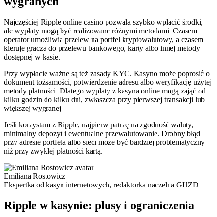
wygranych
Najczęściej Ripple online casino pozwala szybko wpłacić środki,
ale wypłaty mogą być realizowane różnymi metodami. Czasem
operator umożliwia przelew na portfel kryptowalutowy, a czasem
kieruje gracza do przelewu bankowego, karty albo innej metody
dostępnej w kasie.
Przy wypłacie ważne są też zasady KYC. Kasyno może poprosić o
dokument tożsamości, potwierdzenie adresu albo weryfikację użytej
metody płatności. Dlatego wypłaty z kasyna online mogą zająć od
kilku godzin do kilku dni, zwłaszcza przy pierwszej transakcji lub
większej wygranej.
Jeśli korzystam z Ripple, najpierw patrzę na zgodność waluty,
minimalny depozyt i ewentualne przewalutowanie. Drobny błąd
przy adresie portfela albo sieci może być bardziej problematyczny
niż przy zwykłej płatności kartą.
Emiliana Rostowicz
Ekspertka od kasyn internetowych, redaktorka naczelna GHZD
Ripple w kasynie: plusy i ograniczenia