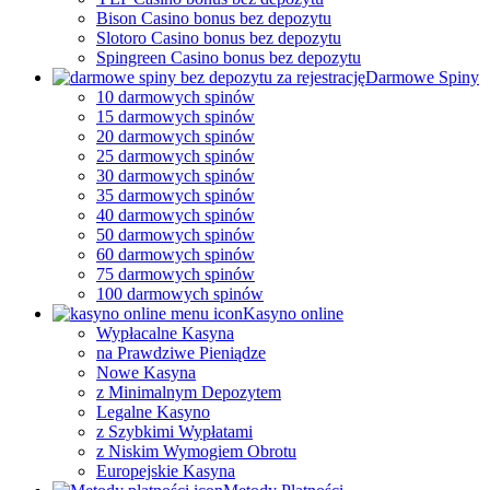
Bison Casino bonus bez depozytu
Slotoro Casino bonus bez depozytu
Spingreen Casino bonus bez depozytu
Darmowe Spiny
10 darmowych spinów
15 darmowych spinów
20 darmowych spinów
25 darmowych spinów
30 darmowych spinów
35 darmowych spinów
40 darmowych spinów
50 darmowych spinów
60 darmowych spinów
75 darmowych spinów
100 darmowych spinów
Kasyno online
Wypłacalne Kasyna
na Prawdziwe Pieniądze
Nowe Kasyna
z Minimalnym Depozytem
Legalne Kasyno
z Szybkimi Wypłatami
z Niskim Wymogiem Obrotu
Europejskie Kasyna