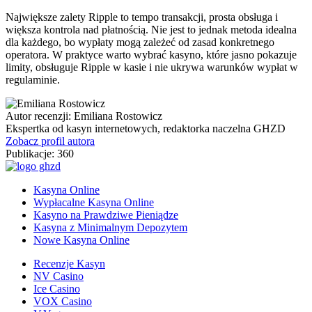
Największe zalety Ripple to tempo transakcji, prosta obsługa i
większa kontrola nad płatnością. Nie jest to jednak metoda idealna
dla każdego, bo wypłaty mogą zależeć od zasad konkretnego
operatora. W praktyce warto wybrać kasyno, które jasno pokazuje
limity, obsługuje Ripple w kasie i nie ukrywa warunków wypłat w
regulaminie.
Autor recenzji:
Emiliana Rostowicz
Ekspertka od kasyn internetowych, redaktorka naczelna GHZD
Zobacz profil autora
Publikacje:
360
Kasyna Online
Wypłacalne Kasyna Online
Kasyno na Prawdziwe Pieniądze
Kasyna z Minimalnym Depozytem
Nowe Kasyna Online
Recenzje Kasyn
NV Casino
Ice Casino
VOX Casino