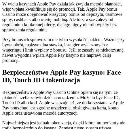
W wielu kasynach Apple Pay działa jak zwykła metoda płatności,
więc wpłata kwalifikuje się do promocji. Tak, Apple Pay bonus
Casino może obejmować klasyczny bonus od depozytu, darmowe
spiny, cashback albo ofertę mobilną. Ale to zawsze zależy od
regulaminu konkretnej oferty, dlatego nigdy nie rób wpłaty bez
sprawdzenia regulaminu.
Przy bonusach sprawdzam nie tylko wysokość pakietu. Ważniejszy
bywa obrót, maksymalna stawka, lista gier wyłączonych z
wageringu i limit wypłaty z bonusu. Jeśli te zasady są niekorzystne,
nawet wygodna wpłata Apple Pay kasyno nie naprawi całej
promocji.
Bezpieczeństwo Apple Pay kasyno: Face
ID, Touch ID i tokenizacja
Bezpieczeństwo Apple Pay Casino Online opiera się na tym, że
płatność trzeba zatwierdzić na urządzeniu. Może to być Face ID,
Touch ID albo kod. Apple wskazuje też, że do korzystania z Apple
Pay potrzebne jest zgodne urządzenie, obsługiwana karta, konto
Apple oraz ustawiona metoda autoryzacji.
Najważniejsza jest jednak tokenizacja, dzięki której numer karty nie
trafia bezpośrednio do kasyna. Zamiast niego system używa