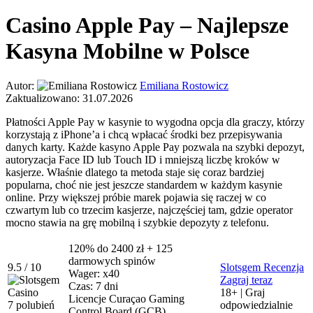
Casino Apple Pay – Najlepsze
Kasyna Mobilne w Polsce
Autor:
Emiliana Rostowicz
Zaktualizowano:
31.07.2026
Płatności Apple Pay w kasynie to wygodna opcja dla graczy, którzy
korzystają z iPhone’a i chcą wpłacać środki bez przepisywania
danych karty. Każde kasyno Apple Pay pozwala na szybki depozyt,
autoryzacja Face ID lub Touch ID i mniejszą liczbę kroków w
kasjerze. Właśnie dlatego ta metoda staje się coraz bardziej
popularna, choć nie jest jeszcze standardem w każdym kasynie
online. Przy większej próbie marek pojawia się raczej w co
czwartym lub co trzecim kasjerze, najczęściej tam, gdzie operator
mocno stawia na grę mobilną i szybkie depozyty z telefonu.
120% do 2400 zł + 125
darmowych spinów
9.5
/ 10
Slotsgem Recenzja
Wager:
x40
Zagraj teraz
Czas:
7 dni
18+ | Graj
Licencje
Curaçao Gaming
7
polubień
odpowiedzialnie
Control Board (GCB)