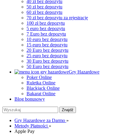
40 zł bez depozytu
50 zł bez depozytu
60 zł bez depozytu
70 zł bez depozytu za rejestrację
100 zł bez depozytu
5 euro bez depozytu
7 Euro bez depozytu
10 euro bez depozytu
15 euro bez depozytu
20 Euro bez depozytu
25 euro bez depozytu
30 Euro bez depozytu
50 Euro bez depozytu
Gry Hazardowe
Poker Online
Ruletka Online
Blackjack Online
Bakarat Online
Blog bonusowy
Gry Hazardowe za Darmo
»
Metody Płatności
»
Apple Pay