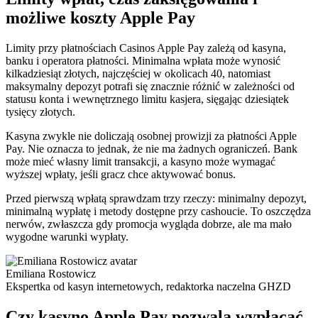
możliwe koszty Apple Pay
Limity przy płatnościach Casinos Apple Pay zależą od kasyna,
banku i operatora płatności. Minimalna wpłata może wynosić
kilkadziesiąt złotych, najczęściej w okolicach 40, natomiast
maksymalny depozyt potrafi się znacznie różnić w zależności od
statusu konta i wewnętrznego limitu kasjera, sięgając dziesiątek
tysięcy złotych.
Kasyna zwykle nie doliczają osobnej prowizji za płatności Apple
Pay. Nie oznacza to jednak, że nie ma żadnych ograniczeń. Bank
może mieć własny limit transakcji, a kasyno może wymagać
wyższej wpłaty, jeśli gracz chce aktywować bonus.
Przed pierwszą wpłatą sprawdzam trzy rzeczy: minimalny depozyt,
minimalną wypłatę i metody dostępne przy cashoucie. To oszczędza
nerwów, zwłaszcza gdy promocja wygląda dobrze, ale ma mało
wygodne warunki wypłaty.
Emiliana Rostowicz
Ekspertka od kasyn internetowych, redaktorka naczelna GHZD
Czy kasyno Apple Pay pozwala wypłacać