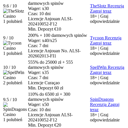
darmowych spinów
9.6
/ 10
TheSlotz Recenzja
Wager:
x30
Zagraj teraz
Czas:
10 dni
18+ | Graj
Licencje
Anjouan ALSI-
1
polubień
odpowiedzialnie
202410052-F12
Min. Depozyt
€10
200% + 100 darmowych spinów
9
/ 10
Tycoon Recenzja
Wager:
x40/x25
Zagraj teraz
Czas:
7 dni
18+ | Graj
Licencje
Anjouan No. ALSI-
1
polubień
odpowiedzialnie
202602013-FI1
555% do 25000 zł + 555
10
/ 10
darmowych spinów
SpellWin Recenzja
Wager:
x35
Zagraj teraz
Czas:
7 dni
18+ | Graj
2
polubień
Licencje
Curaçao
odpowiedzialnie
Min. Depozyt
60 zł
110% do 6500 zł + 300
darmowych spinów
SpinDragons
9.5
/ 10
Wager:
x50
Recenzja
Zagraj
Czas:
10 dni
teraz
Licencje
Anjouan ALSI-
18+ | Graj
1
polubień
202410052-F12
odpowiedzialnie
Min. Depozyt
€20