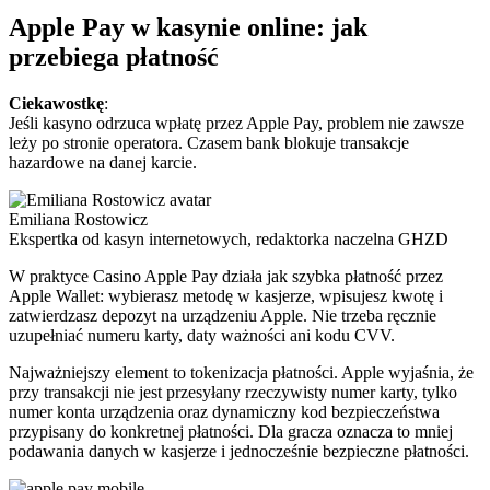
Apple Pay w kasynie online: jak
przebiega płatność
Ciekawostkę
:
Jeśli kasyno odrzuca wpłatę przez Apple Pay, problem nie zawsze
leży po stronie operatora. Czasem bank blokuje transakcje
hazardowe na danej karcie.
Emiliana Rostowicz
Ekspertka od kasyn internetowych, redaktorka naczelna GHZD
W praktyce Casino Apple Pay działa jak szybka płatność przez
Apple Wallet: wybierasz metodę w kasjerze, wpisujesz kwotę i
zatwierdzasz depozyt na urządzeniu Apple. Nie trzeba ręcznie
uzupełniać numeru karty, daty ważności ani kodu CVV.
Najważniejszy element to tokenizacja płatności. Apple wyjaśnia, że
przy transakcji nie jest przesyłany rzeczywisty numer karty, tylko
numer konta urządzenia oraz dynamiczny kod bezpieczeństwa
przypisany do konkretnej płatności. Dla gracza oznacza to mniej
podawania danych w kasjerze i jednocześnie bezpieczne płatności.