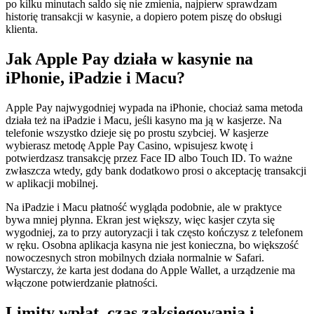
po kilku minutach saldo się nie zmienia, najpierw sprawdzam
historię transakcji w kasynie, a dopiero potem piszę do obsługi
klienta.
Jak Apple Pay działa w kasynie na
iPhonie, iPadzie i Macu?
Apple Pay najwygodniej wypada na iPhonie, chociaż sama metoda
działa też na iPadzie i Macu, jeśli kasyno ma ją w kasjerze. Na
telefonie wszystko dzieje się po prostu szybciej. W kasjerze
wybierasz metodę Apple Pay Casino, wpisujesz kwotę i
potwierdzasz transakcję przez Face ID albo Touch ID. To ważne
zwłaszcza wtedy, gdy bank dodatkowo prosi o akceptację transakcji
w aplikacji mobilnej.
Na iPadzie i Macu płatność wygląda podobnie, ale w praktyce
bywa mniej płynna. Ekran jest większy, więc kasjer czyta się
wygodniej, za to przy autoryzacji i tak często kończysz z telefonem
w ręku. Osobna aplikacja kasyna nie jest konieczna, bo większość
nowoczesnych stron mobilnych działa normalnie w Safari.
Wystarczy, że karta jest dodana do Apple Wallet, a urządzenie ma
włączone potwierdzanie płatności.
Limity wpłat, czas zaksięgowania i