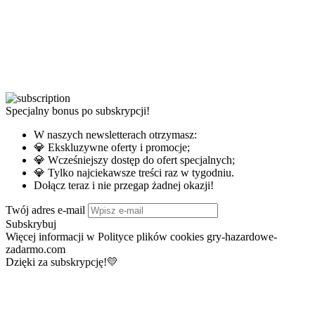
Specjalny bonus po subskrypcji!
W naszych newsletterach otrzymasz:
💎 Ekskluzywne oferty i promocje;
💎 Wcześniejszy dostęp do ofert specjalnych;
💎 Tylko najciekawsze treści raz w tygodniu.
Dołącz teraz i nie przegap żadnej okazji!
Twój adres e-mail
Subskrybuj
Więcej informacji w Polityce plików cookies gry-hazardowe-
zadarmo.com
Dzięki za subskrypcję!💛