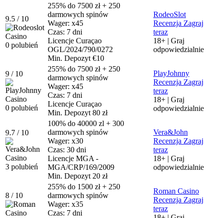
255% do 7500 zł + 250
darmowych spinów
RodeoSlot
9.5
/ 10
Wager:
x45
Recenzja
Zagraj
Czas:
7 dni
teraz
Licencje
Curaçao
18+ | Graj
0
polubień
OGL/2024/790/0272
odpowiedzialnie
Min. Depozyt
€10
255% do 7500 zł + 250
PlayJohnny
9
/ 10
darmowych spinów
Recenzja
Zagraj
Wager:
x45
teraz
Czas:
7 dni
18+ | Graj
Licencje
Curaçao
0
polubień
odpowiedzialnie
Min. Depozyt
80 zł
100% do 40000 zl + 300
darmowych spinów
Vera&John
9.7
/ 10
Wager:
x30
Recenzja
Zagraj
Czas:
30 dni
teraz
Licencje
MGA -
18+ | Graj
3
polubień
MGA/CRP/169/2009
odpowiedzialnie
Min. Depozyt
20 zł
255% do 1500 zł + 250
Roman Casino
8
/ 10
darmowych spinów
Recenzja
Zagraj
Wager:
x35
teraz
Czas:
7 dni
18+ | Graj