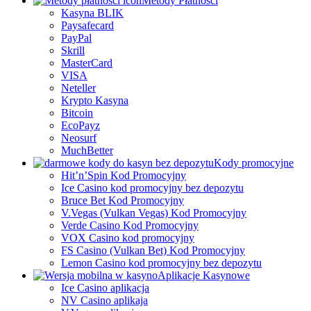
Metody Płatności
Kasyna BLIK
Paysafecard
PayPal
Skrill
MasterCard
VISA
Neteller
Krypto Kasyna
Bitcoin
EcoPayz
Neosurf
MuchBetter
Kody promocyjne
Hit’n’Spin Kod Promocyjny
Ice Casino kod promocyjny bez depozytu
Bruce Bet Kod Promocyjny
V.Vegas (Vulkan Vegas) Kod Promocyjny
Verde Casino Kod Promocyjny
VOX Casino kod promocyjny
FS Сasino (Vulkan Bet) Kod Promocyjny
Lemon Casino kod promocyjny bez depozytu
Aplikacje Kasynowe
Ice Casino aplikacja
NV Casino aplikaja