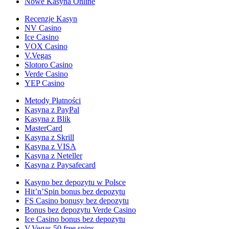
Nowe Kasyna Online
Recenzje Kasyn
NV Casino
Ice Casino
VOX Casino
V.Vegas
Slotoro Casino
Verde Casino
YEP Casino
Metody Płatności
Kasyna z PayPal
Kasyna z Blik
MasterCard
Kasyna z Skrill
Kasyna z VISA
Kasyna z Neteller
Kasyna z Paysafecard
Kasyno bez depozytu w Polsce
Hit’n’Spin bonus bez depozytu
FS Сasino bonusy bez depozytu
Bonus bez depozytu Verde Casino
Ice Casino bonus bez depozytu
V.Vegas 50 free spins