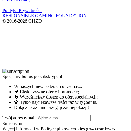
|
Polityka Prywatności
RESPONSIBLE GAMING FOUNDATION
© 2016-2026 GHZD
Specjalny bonus po subskrypcji!
W naszych newsletterach otrzymasz:
💎 Ekskluzywne oferty i promocje;
💎 Wcześniejszy dostęp do ofert specjalnych;
💎 Tylko najciekawsze treści raz w tygodniu.
Dołącz teraz i nie przegap żadnej okazji!
Twój adres e-mail
Subskrybuj
Więcej informacji w Polityce plików cookies gry-hazardowe-