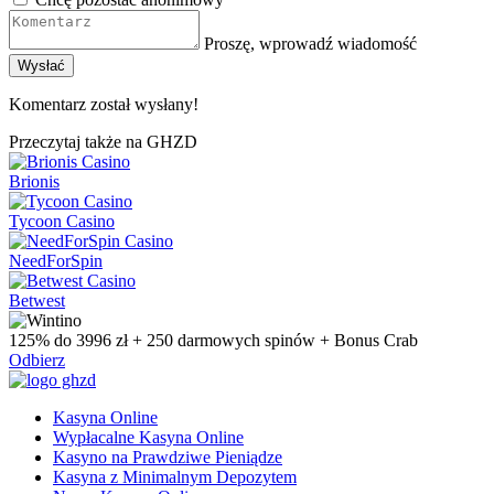
Proszę, wprowadź wiadomość
Komentarz został wysłany!
Przeczytaj także na GHZD
Brionis
Tycoon Casino
NeedForSpin
Betwest
125% do 3996 zł + 250 darmowych spinów + Bonus Crab
Odbierz
Kasyna Online
Wypłacalne Kasyna Online
Kasyno na Prawdziwe Pieniądze
Kasyna z Minimalnym Depozytem