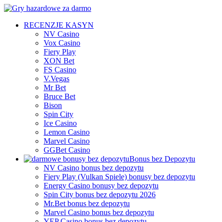
RECENZJE KASYN
NV Casino
Vox Casino
Fiery Play
XON Bet
FS Сasino
V.Vegas
Mr Bet
Bruce Bet
Bison
Spin City
Ice Casino
Lemon Casino
Marvel Casino
GGBet Casino
Bonus bez Depozytu
NV Casino bonus bez depozytu
Fiery Play (Vulkan Spiele) bonusy bez depozytu
Energy Casino bonusy bez depozytu
Spin City bonus bez depozytu 2026
Mr.Bet bonus bez depozytu
Marvel Casino bonus bez depozytu
YEP Casino bonus bez depozytu