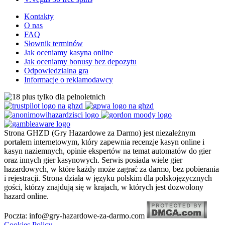
Kontakty
O nas
FAQ
Słownik terminów
Jak oceniamy kasyna online
Jak oceniamy bonusy bez depozytu
Odpowiedzialna gra
Informacje o reklamodawcy
Strona GHZD (Gry Hazardowe za Darmo) jest niezależnym
portalem internetowym, który zapewnia recenzje kasyn online i
kasyn naziemnych, opinie ekspertów na temat automatów do gier
oraz innych gier kasynowych. Serwis posiada wiele gier
hazardowych, w które każdy może zagrać za darmo, bez pobierania
i rejestracji. Strona działa w języku polskim dla polskojęzycznych
gości, którzy znajdują się w krajach, w których jest dozwolony
hazard online.
Poczta:
info@gry-hazardowe-za-darmo.com
Cookies Policy