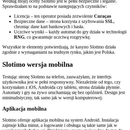
Według mojej oceny Slotimo jest w pełni bezpieczne i legalne.
Sprawdzałam to na podstawie następujących czynników:
Licencja – ten operator posiada zezwolenie
Curaçao
Bezpieczne dane – strona korzysta z szyfrowania
SSL
,
chroniąc dane kart bankowych i hasła.
Uczciwe wyniki – każdy automat do gry działa w technologii
RNG
, co gwarantuje uczciwą rozgrywkę.
Wszystkie te elementy potwierdzają, że kasyno Slotimo działa
zgodnie z wymaganiami na trudnym rynku, jakim jest Polska.
Slotimo wersja mobilna
Testując stronę Slotimo na telefon, zauważyłam, że interfejs
użytkownika jest w pełni responsywny. Niezależnie od tego, czy
korzystałam z iOS, Androida czy tabletu, strona działała płynnie.
Automaty i gry na żywo uruchamiają się bez opóźnień. Design jest
minimalistyczny, tak samo jak w wersji komputerowej.
Aplikacja mobilna
Slotimo oferuje aplikacja mobilna na system Android. Instalacja
zajmuje kilka minut, a logowanie i obsługa są takie same jak w