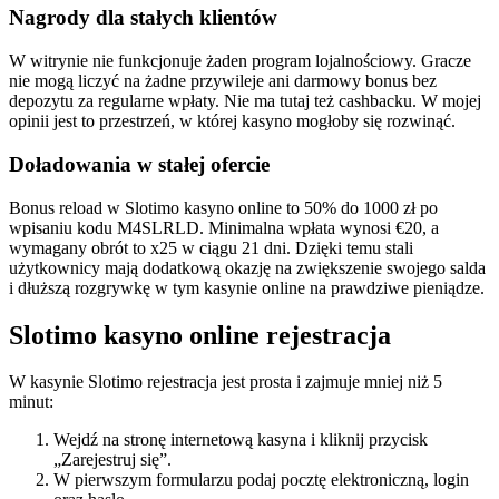
Nagrody dla stałych klientów
W witrynie nie funkcjonuje żaden program lojalnościowy. Gracze
nie mogą liczyć na żadne przywileje ani darmowy bonus bez
depozytu za regularne wpłaty. Nie ma tutaj też cashbacku. W mojej
opinii jest to przestrzeń, w której kasyno mogłoby się rozwinąć.
Doładowania w stałej ofercie
Bonus reload w Slotimo kasyno online to 50% do 1000 zł po
wpisaniu kodu M4SLRLD. Minimalna wpłata wynosi €20, a
wymagany obrót to x25 w ciągu 21 dni. Dzięki temu stali
użytkownicy mają dodatkową okazję na zwiększenie swojego salda
i dłuższą rozgrywkę w tym kasynie online na prawdziwe pieniądze.
Slotimo kasyno online rejestracja
W kasynie Slotimo rejestracja jest prosta i zajmuje mniej niż 5
minut:
Wejdź na stronę internetową kasyna i kliknij przycisk
„Zarejestruj się”.
W pierwszym formularzu podaj pocztę elektroniczną, login