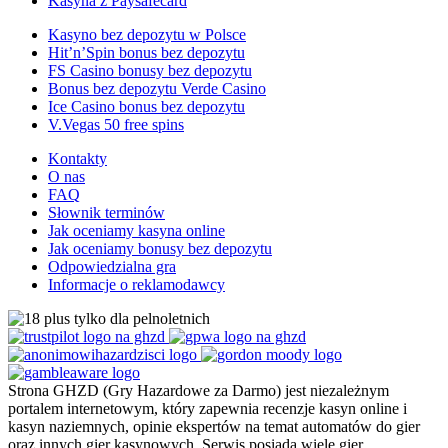
Kasyna z Paysafecard
Kasyno bez depozytu w Polsce
Hit’n’Spin bonus bez depozytu
FS Сasino bonusy bez depozytu
Bonus bez depozytu Verde Casino
Ice Casino bonus bez depozytu
V.Vegas 50 free spins
Kontakty
O nas
FAQ
Słownik terminów
Jak oceniamy kasyna online
Jak oceniamy bonusy bez depozytu
Odpowiedzialna gra
Informacje o reklamodawcy
Strona GHZD (Gry Hazardowe za Darmo) jest niezależnym
portalem internetowym, który zapewnia recenzje kasyn online i
kasyn naziemnych, opinie ekspertów na temat automatów do gier
oraz innych gier kasynowych. Serwis posiada wiele gier