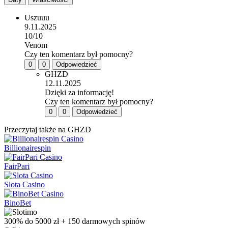
Uszuuu
9.11.2025
10
/10
Venom
Czy ten komentarz był pomocny?
0
0
Odpowiedzieć
GHZD
12.11.2025
Dzięki za informację!
Czy ten komentarz był pomocny?
0
0
Odpowiedzieć
Przeczytaj także na GHZD
Billionairespin
FairPari
Slota Casino
BinoBet
300% do 5000 zł + 150 darmowych spinów