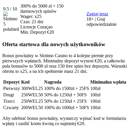
300% do 5000 zł + 150
9.5
/ 10
darmowych spinów
Zagraj teraz
Wager:
x25
18+ | Graj
Czas:
21 dni
5
odpowiedzialnie
Licencje
Curaçao
polubień
Min. Depozyt
€20
Oferta startowa dla nowych użytkowników
Bonus powitalny w Slotimo Casino to 4 kolejne premie przy
pierwszych wpłatach. Minimalny depozyt wynosi €20, a całkowita
pula bonusów to 5000 zł oraz 150 free spins bez depozytu. Warunki
obrotu to x25, a na ich spełnienie masz 21 dni.
Depozyt
Kod
Nagroda
Minimalna wpłata
Pierwszy
300WEL25
100% do 1500zł + 25FS
100zł
Drugi
250WEL50
50% do 1250zł + 50FS
100zł
Trzeci
250WEL25
50% do 1250zł + 25FS
100zł
Czwarty
200WEL50
100% do 1000zł + 50FS
100zł
Aby odebrać bonus powitalny, wystarczy wpisać kod w formularzu
wpłaty i zasilić konto kwotą co najmniej €20.