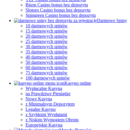
Bison Casino bonus bez depozytu
Slotoro Casino bonus bez depozytu
Spingreen Casino bonus bez depozytu
Darmowe Spiny
10 darmowych spinów
15 darmowych spinów
20 darmowych spinów
25 darmowych spinów
30 darmowych spinów
35 darmowych spinów
40 darmowych spinów
50 darmowych spinów
60 darmowych spinów
75 darmowych spinów
100 darmowych spinów
Kasyno online
Wypłacalne Kasyna
na Prawdziwe Pieniądze
Nowe Kasyna
z Minimalnym Depozytem
Legalne Kasyno
z Szybkimi Wypłatami
z Niskim Wymogiem Obrotu
Europejskie Kasyna