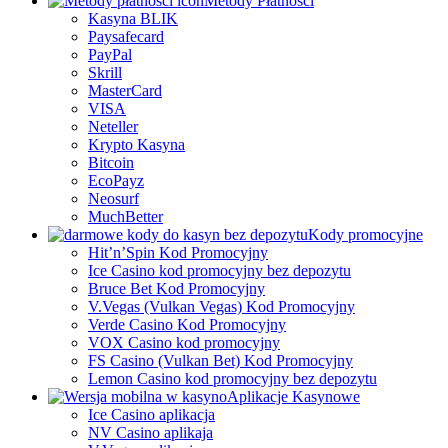
Metody Płatności
Kasyna BLIK
Paysafecard
PayPal
Skrill
MasterCard
VISA
Neteller
Krypto Kasyna
Bitcoin
EcoPayz
Neosurf
MuchBetter
Kody promocyjne
Hit’n’Spin Kod Promocyjny
Ice Casino kod promocyjny bez depozytu
Bruce Bet Kod Promocyjny
V.Vegas (Vulkan Vegas) Kod Promocyjny
Verde Casino Kod Promocyjny
VOX Casino kod promocyjny
FS Сasino (Vulkan Bet) Kod Promocyjny
Lemon Casino kod promocyjny bez depozytu
Aplikacje Kasynowe
Ice Casino aplikacja
NV Casino aplikaja