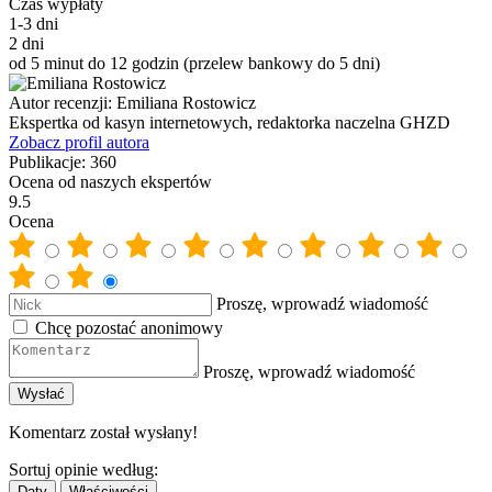
Czas wypłaty
1-3 dni
2 dni
od 5 minut do 12 godzin (przelew bankowy do 5 dni)
Autor recenzji:
Emiliana Rostowicz
Ekspertka od kasyn internetowych, redaktorka naczelna GHZD
Zobacz profil autora
Publikacje:
360
Ocena od naszych ekspertów
9.5
Ocena
Proszę, wprowadź wiadomość
Chcę pozostać anonimowy
Proszę, wprowadź wiadomość
Komentarz został wysłany!
Sortuj opinie według:
Daty
Właściwości