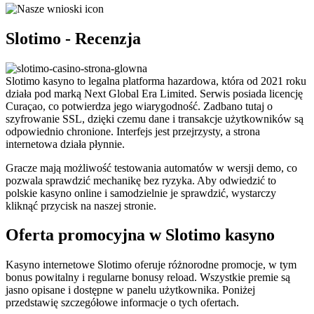
Slotimo - Recenzja
Slotimo kasyno to legalna platforma hazardowa, która od 2021 roku
działa pod marką Next Global Era Limited. Serwis posiada licencję
Curaçao, co potwierdza jego wiarygodność. Zadbano tutaj o
szyfrowanie SSL, dzięki czemu dane i transakcje użytkowników są
odpowiednio chronione. Interfejs jest przejrzysty, a strona
internetowa działa płynnie.
Gracze mają możliwość testowania automatów w wersji demo, co
pozwala sprawdzić mechanikę bez ryzyka. Aby odwiedzić to
polskie kasyno online i samodzielnie je sprawdzić, wystarczy
kliknąć przycisk na naszej stronie.
Oferta promocyjna w Slotimo kasyno
Kasyno internetowe Slotimo oferuje różnorodne promocje, w tym
bonus powitalny i regularne bonusy reload. Wszystkie premie są
jasno opisane i dostępne w panelu użytkownika. Poniżej
przedstawię szczegółowe informacje o tych ofertach.