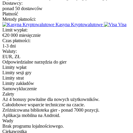
Dostawcy:
ponad 50 dostawców
Płatność
Metody płatności:
Kasyna Kryptowalutowe
Visa
Limit wypłat:
€20 000 miesięcznie
Czas płatności:
1-3 dni
Waluty:
EUR, ZŁ
Odpowiedzialne narzędzia do gier
Limity wpłat
Limity sesji gry
Limity strat
Limity zakładów
Samowykluczenie
Zalety
Aż 4 bonusy powitalne dla nowych użytkowników.
Całodobowe wsparcie techniczne na czacie.
Zróżnicowana biblioteka gier - ponad 7000 pozycji.
Aplikacja mobilna na Android.
Wady
Brak programu lojalnościowego.
Ciekawostka