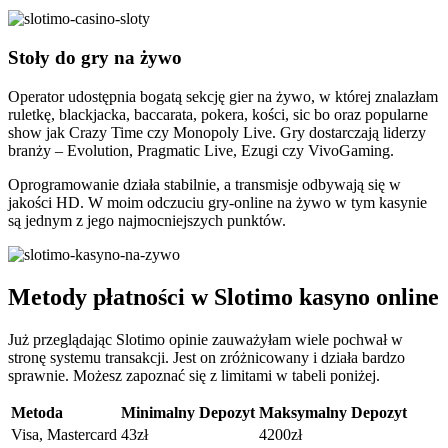
Stoły do gry na żywo
Operator udostępnia bogatą sekcję gier na żywo, w której znalazłam
ruletkę, blackjacka, baccarata, pokera, kości, sic bo oraz popularne
show jak Crazy Time czy Monopoly Live. Gry dostarczają liderzy
branży – Evolution, Pragmatic Live, Ezugi czy VivoGaming.
Oprogramowanie działa stabilnie, a transmisje odbywają się w
jakości HD. W moim odczuciu gry-online na żywo w tym kasynie
są jednym z jego najmocniejszych punktów.
Metody płatności w Slotimo kasyno online
Już przeglądając Slotimo opinie zauważyłam wiele pochwał w
stronę systemu transakcji. Jest on zróżnicowany i działa bardzo
sprawnie. Możesz zapoznać się z limitami w tabeli poniżej.
Metoda
Minimalny Depozyt
Maksymalny Depozyt
Visa, Mastercard
43zł
4200zł