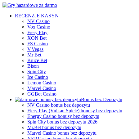
RECENZJE KASYN
NV Casino
Vox Casino
Fiery Play
XON Bet
FS Сasino
V.Vegas
Mr Bet
Bruce Bet
Bison
Spin City
Ice Casino
Lemon Casino
Marvel Casino
GGBet Casino
Bonus bez Depozytu
NV Casino bonus bez depozytu
Fiery Play (Vulkan Spiele) bonusy bez depozytu
Energy Casino bonusy bez depozytu
Spin City bonus bez depozytu 2026
Mr.Bet bonus bez depozytu
Marvel Casino bonus bez depozytu
YEP Casino bonus bez depozytu