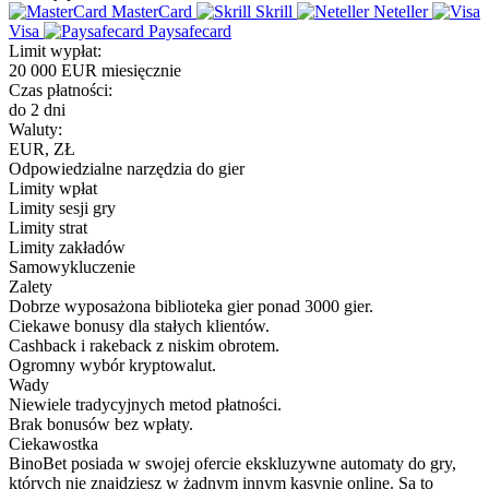
MasterCard
Skrill
Neteller
Visa
Paysafecard
Limit wypłat:
20 000 EUR miesięcznie
Czas płatności:
do 2 dni
Waluty:
EUR, ZŁ
Odpowiedzialne narzędzia do gier
Limity wpłat
Limity sesji gry
Limity strat
Limity zakładów
Samowykluczenie
Zalety
Dobrze wyposażona biblioteka gier ponad 3000 gier.
Ciekawe bonusy dla stałych klientów.
Cashback i rakeback z niskim obrotem.
Ogromny wybór kryptowalut.
Wady
Niewiele tradycyjnych metod płatności.
Brak bonusów bez wpłaty.
Ciekawostka
BinoBet posiada w swojej ofercie ekskluzywne automaty do gry,
których nie znajdziesz w żadnym innym kasynie online. Są to