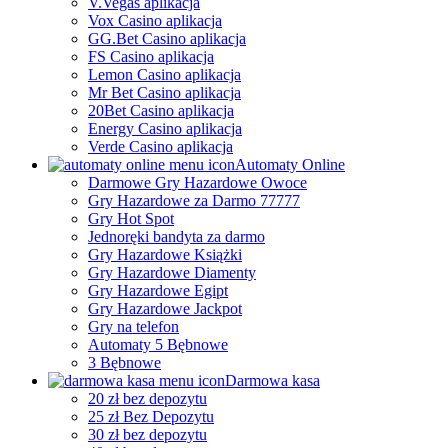
V.Vegas aplikacja
Vox Casino aplikacja
GG.Bet Casino aplikacja
FS Casino aplikacja
Lemon Casino aplikacja
Mr Bet Casino aplikacja
20Bet Casino aplikacja
Energy Casino aplikacja
Verde Casino aplikacja
Automaty Online
Darmowe Gry Hazardowe Owoce
Gry Hazardowe za Darmo 77777
Gry Hot Spot
Jednoręki bandyta za darmo
Gry Hazardowe Książki
Gry Hazardowe Diamenty
Gry Hazardowe Egipt
Gry Hazardowe Jackpot
Gry na telefon
Automaty 5 Bębnowe
3 Bębnowe
Darmowa kasa
20 zł bez depozytu
25 zł Bez Depozytu
30 zł bez depozytu