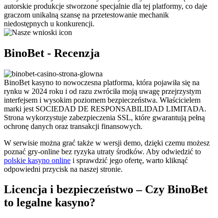
autorskie produkcje stworzone specjalnie dla tej platformy, co daje
graczom unikalną szansę na przetestowanie mechanik
niedostępnych u konkurencji.
BinoBet - Recenzja
BinoBet kasyno to nowoczesna platforma, która pojawiła się na
rynku w 2024 roku i od razu zwróciła moją uwagę przejrzystym
interfejsem i wysokim poziomem bezpieczeństwa. Właścicielem
marki jest SOCIEDAD DE RESPONSABILIDAD LIMITADA.
Strona wykorzystuje zabezpieczenia SSL, które gwarantują pełną
ochronę danych oraz transakcji finansowych.
W serwisie można grać także w wersji demo, dzięki czemu możesz
poznać gry-online bez ryzyka utraty środków. Aby odwiedzić to
polskie kasyno online
i sprawdzić jego ofertę, warto kliknąć
odpowiedni przycisk na naszej stronie.
Licencja i bezpieczeństwo – Czy BinoBet
to legalne kasyno?