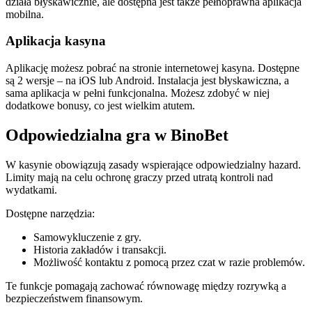
działa błyskawicznie, ale dostępna jest także pełnoprawna aplikacja
mobilna.
Aplikacja kasyna
Aplikację możesz pobrać na stronie internetowej kasyna. Dostępne
są 2 wersje – na iOS lub Android. Instalacja jest błyskawiczna, a
sama aplikacja w pełni funkcjonalna. Możesz zdobyć w niej
dodatkowe bonusy, co jest wielkim atutem.
Odpowiedzialna gra w BinoBet
W kasynie obowiązują zasady wspierające odpowiedzialny hazard.
Limity mają na celu ochronę graczy przed utratą kontroli nad
wydatkami.
Dostępne narzędzia:
Samowykluczenie z gry.
Historia zakładów i transakcji.
Możliwość kontaktu z pomocą przez czat w razie problemów.
Te funkcje pomagają zachować równowagę między rozrywką a
bezpieczeństwem finansowym.