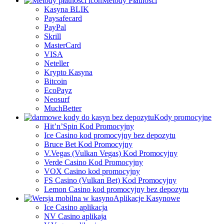
Metody Płatności
Kasyna BLIK
Paysafecard
PayPal
Skrill
MasterCard
VISA
Neteller
Krypto Kasyna
Bitcoin
EcoPayz
Neosurf
MuchBetter
Kody promocyjne
Hit’n’Spin Kod Promocyjny
Ice Casino kod promocyjny bez depozytu
Bruce Bet Kod Promocyjny
V.Vegas (Vulkan Vegas) Kod Promocyjny
Verde Casino Kod Promocyjny
VOX Casino kod promocyjny
FS Сasino (Vulkan Bet) Kod Promocyjny
Lemon Casino kod promocyjny bez depozytu
Aplikacje Kasynowe
Ice Casino aplikacja
NV Casino aplikaja