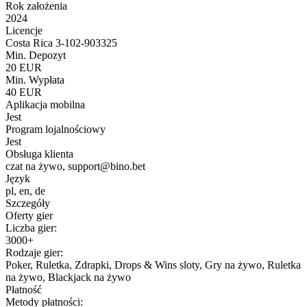
Rok założenia
2024
Licencje
Costa Rica 3-102-903325
Min. Depozyt
20 EUR
Min. Wypłata
40 EUR
Aplikacja mobilna
Jest
Program lojalnościowy
Jest
Obsługa klienta
czat na żywo,
support@bino.bet
Język
pl, en, de
Szczegóły
Oferty gier
Liczba gier:
3000+
Rodzaje gier:
Poker, Ruletka, Zdrapki, Drops & Wins sloty, Gry na żywo, Ruletka
na żywo, Blackjack na żywo
Płatność
Metody płatności: