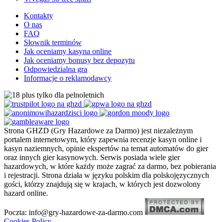
Kontakty
O nas
FAQ
Słownik terminów
Jak oceniamy kasyna online
Jak oceniamy bonusy bez depozytu
Odpowiedzialna gra
Informacje o reklamodawcy
Strona GHZD (Gry Hazardowe za Darmo) jest niezależnym
portalem internetowym, który zapewnia recenzje kasyn online i
kasyn naziemnych, opinie ekspertów na temat automatów do gier
oraz innych gier kasynowych. Serwis posiada wiele gier
hazardowych, w które każdy może zagrać za darmo, bez pobierania
i rejestracji. Strona działa w języku polskim dla polskojęzycznych
gości, którzy znajdują się w krajach, w których jest dozwolony
hazard online.
Poczta:
info@gry-hazardowe-za-darmo.com
Cookies Policy