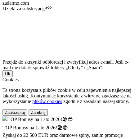
zadarmo.com
Dzięki za subskrypcję!💛
Przejdź do skrzynki odbiorczej i zweryfikuj adres e-mail. Jeśli e-
mail nie dotarł, sprawdź foldery „Oferty” i „Spam”.
Ok
Cookies
Ta strona korzysta z plików cookie w celu zapewnienia najlepszej
jakości usług. Kontynuując korzystanie z witryny, zgadzasz się na
wykorzystanie
plików cookies
zgodnie z zasadami naszej strony.
Zaakceptuj
Zamknij
TOP Bonusy na Lato 2026!🏖️😎
Zyskaj do 22 500 EUR oraz darmowe spiny, zanim promocje