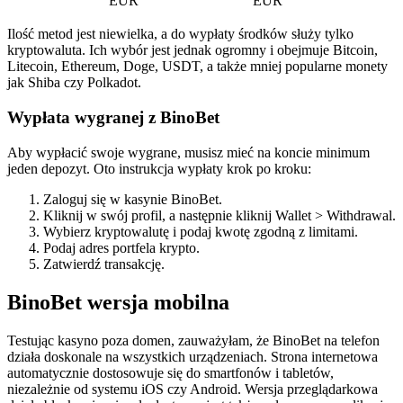
EUR
EUR
Ilość metod jest niewielka, a do wypłaty środków służy tylko
kryptowaluta. Ich wybór jest jednak ogromny i obejmuje Bitcoin,
Litecoin, Ethereum, Doge, USDT, a także mniej popularne monety
jak Shiba czy Polkadot.
Wypłata wygranej z BinoBet
Aby wypłacić swoje wygrane, musisz mieć na koncie minimum
jeden depozyt. Oto instrukcja wypłaty krok po kroku:
Zaloguj się w kasynie BinoBet.
Kliknij w swój profil, a następnie kliknij Wallet > Withdrawal.
Wybierz kryptowalutę i podaj kwotę zgodną z limitami.
Podaj adres portfela krypto.
Zatwierdź transakcję.
BinoBet wersja mobilna
Testując kasyno poza domen, zauważyłam, że BinoBet na telefon
działa doskonale na wszystkich urządzeniach. Strona internetowa
automatycznie dostosowuje się do smartfonów i tabletów,
niezależnie od systemu iOS czy Android. Wersja przeglądarkowa