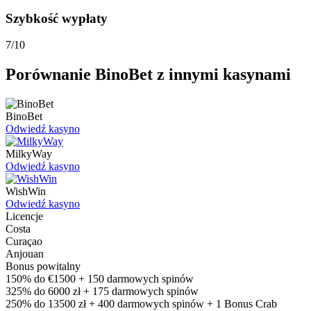
Szybkość wypłaty
7/10
Porównanie BinoBet z innymi kasynami
BinoBet
Odwiedź kasyno
MilkyWay
Odwiedź kasyno
WishWin
Odwiedź kasyno
Licencje
Costa
Curaçao
Anjouan
Bonus powitalny
150% do €1500 + 150 darmowych spinów
325% do 6000 zł + 175 darmowych spinów
250% do 13500 zł + 400 darmowych spinów + 1 Bonus Crab