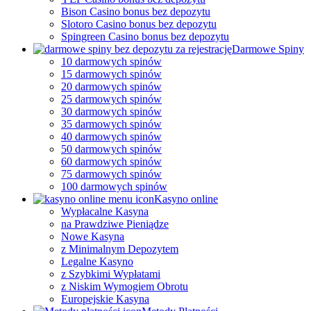
Bison Casino bonus bez depozytu
Slotoro Casino bonus bez depozytu
Spingreen Casino bonus bez depozytu
Darmowe Spiny
10 darmowych spinów
15 darmowych spinów
20 darmowych spinów
25 darmowych spinów
30 darmowych spinów
35 darmowych spinów
40 darmowych spinów
50 darmowych spinów
60 darmowych spinów
75 darmowych spinów
100 darmowych spinów
Kasyno online
Wypłacalne Kasyna
na Prawdziwe Pieniądze
Nowe Kasyna
z Minimalnym Depozytem
Legalne Kasyno
z Szybkimi Wypłatami
z Niskim Wymogiem Obrotu
Europejskie Kasyna