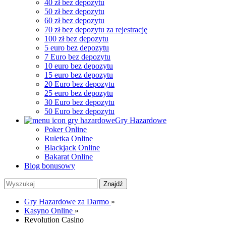
40 zł bez depozytu
50 zł bez depozytu
60 zł bez depozytu
70 zł bez depozytu za rejestrację
100 zł bez depozytu
5 euro bez depozytu
7 Euro bez depozytu
10 euro bez depozytu
15 euro bez depozytu
20 Euro bez depozytu
25 euro bez depozytu
30 Euro bez depozytu
50 Euro bez depozytu
Gry Hazardowe
Poker Online
Ruletka Online
Blackjack Online
Bakarat Online
Blog bonusowy
Gry Hazardowe za Darmo
»
Kasyno Online
»
Revolution Casino