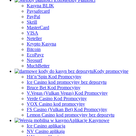
Metody Płatności
Kasyna BLIK
Paysafecard
PayPal
Skrill
MasterCard
VISA
Neteller
Krypto Kasyna
Bitcoin
EcoPayz
Neosurf
MuchBetter
Kody promocyjne
Hit’n’Spin Kod Promocyjny
Ice Casino kod promocyjny bez depozytu
Bruce Bet Kod Promocyjny
V.Vegas (Vulkan Vegas) Kod Promocyjny
Verde Casino Kod Promocyjny
VOX Casino kod promocyjny
FS Сasino (Vulkan Bet) Kod Promocyjny
Lemon Casino kod promocyjny bez depozytu
Aplikacje Kasynowe
Ice Casino aplikacja
NV Casino aplikaja