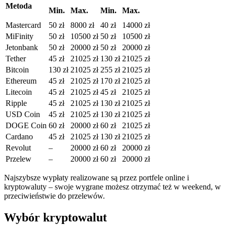
Metoda
Min.
Max.
Min.
Max.
Mastercard
50 zł
8000 zł
40 zł
14000 zł
MiFinity
50 zł
10500 zł
50 zł
10500 zł
Jetonbank
50 zł
20000 zł
50 zł
20000 zł
Tether
45 zł
21025 zł
130 zł
21025 zł
Bitcoin
130 zł
21025 zł
255 zł
21025 zł
Ethereum
45 zł
21025 zł
170 zł
21025 zł
Litecoin
45 zł
21025 zł
45 zł
21025 zł
Ripple
45 zł
21025 zł
130 zł
21025 zł
USD Coin
45 zł
21025 zł
130 zł
21025 zł
DOGE Coin
60 zł
20000 zł
60 zł
21025 zł
Cardano
45 zł
21025 zł
130 zł
21025 zł
Revolut
–
20000 zł
60 zł
20000 zł
Przelew
–
20000 zł
60 zł
20000 zł
Najszybsze wypłaty realizowane są przez portfele online i
kryptowaluty – swoje wygrane możesz otrzymać też w weekend, w
przeciwieństwie do przelewów.
Wybór kryptowalut