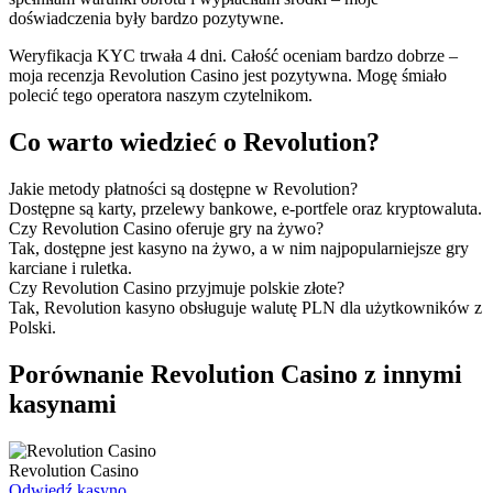
doświadczenia były bardzo pozytywne.
Weryfikacja KYC trwała 4 dni. Całość oceniam bardzo dobrze –
moja recenzja Revolution Casino jest pozytywna. Mogę śmiało
polecić tego operatora naszym czytelnikom.
Co warto wiedzieć o Revolution?
Jakie metody płatności są dostępne w Revolution?
Dostępne są karty, przelewy bankowe, e-portfele oraz kryptowaluta.
Czy Revolution Casino oferuje gry na żywo?
Tak, dostępne jest kasyno na żywo, a w nim najpopularniejsze gry
karciane i ruletka.
Czy Revolution Casino przyjmuje polskie złote?
Tak, Revolution kasyno obsługuje walutę PLN dla użytkowników z
Polski.
Porównanie Revolution Casino z innymi
kasynami
Revolution Casino
Odwiedź kasyno