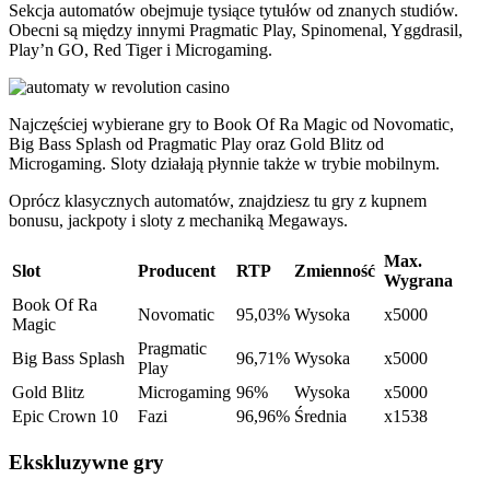
Sekcja automatów obejmuje tysiące tytułów od znanych studiów.
Obecni są między innymi Pragmatic Play, Spinomenal, Yggdrasil,
Play’n GO, Red Tiger i Microgaming.
Najczęściej wybierane gry to Book Of Ra Magic od Novomatic,
Big Bass Splash od Pragmatic Play oraz Gold Blitz od
Microgaming. Sloty działają płynnie także w trybie mobilnym.
Oprócz klasycznych automatów, znajdziesz tu gry z kupnem
bonusu, jackpoty i sloty z mechaniką Megaways.
Max.
Slot
Producent
RTP
Zmienność
Wygrana
Book Of Ra
Novomatic
95,03%
Wysoka
x5000
Magic
Pragmatic
Big Bass Splash
96,71%
Wysoka
x5000
Play
Gold Blitz
Microgaming
96%
Wysoka
x5000
Epic Crown 10
Fazi
96,96%
Średnia
x1538
Ekskluzywne gry