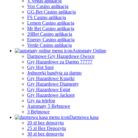
V.Vegas aplikacja
Vox Casino aplikacja
GG.Bet Casino aplikacja
FS Casino aplikacja
Lemon Casino aplikacja
Mr Bet Casino aplikacja
20Bet Casino aplikacja
Energy Casino aplikacja
Verde Casino aplikacja
Automaty Online
Darmowe Gry Hazardowe Owoce
Gry Hazardowe za Darmo 77777
Gry Hot Spot
Jednoręki bandyta za darmo
Gry Hazardowe Książki
Gry Hazardowe Diamenty
Gry Hazardowe Egipt
Gry Hazardowe Jackpot
Gry na telefon
Automaty 5 Bębnowe
3 Bębnowe
Darmowa kasa
20 zł bez depozytu
25 zł Bez Depozytu
30 zł bez depozytu