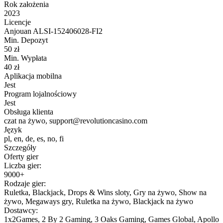
Rok założenia
2023
Licencje
Anjouan ALSI-152406028-FI2
Min. Depozyt
50 zł
Min. Wypłata
40 zł
Aplikacja mobilna
Jest
Program lojalnościowy
Jest
Obsługa klienta
czat na żywo,
support@revolutioncasino.com
Język
pl, en, de, es, no, fi
Szczegóły
Oferty gier
Liczba gier:
9000+
Rodzaje gier:
Ruletka, Blackjack, Drops & Wins sloty, Gry na żywo, Show na
żywo, Megaways gry, Ruletka na żywo, Blackjack na żywo
Dostawcy:
1x2Games, 2 By 2 Gaming, 3 Oaks Gaming, Games Global, Apollo