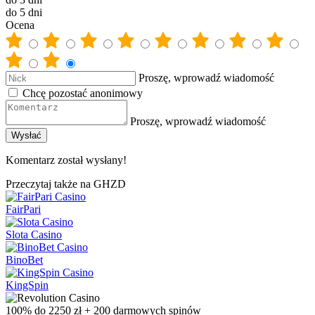
do 5 dni
Ocena
Proszę, wprowadź wiadomość
Chcę pozostać anonimowy
Proszę, wprowadź wiadomość
Komentarz został wysłany!
Przeczytaj także na GHZD
FairPari
Slota Casino
BinoBet
KingSpin
100% do 2250 zł + 200 darmowych spinów