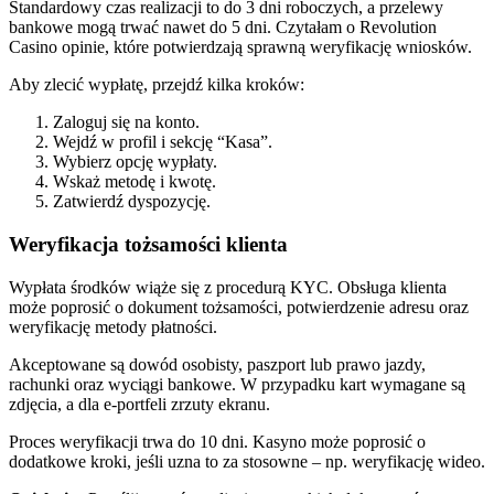
Standardowy czas realizacji to do 3 dni roboczych, a przelewy
bankowe mogą trwać nawet do 5 dni. Czytałam o Revolution
Casino opinie, które potwierdzają sprawną weryfikację wniosków.
Aby zlecić wypłatę, przejdź kilka kroków:
Zaloguj się na konto.
Wejdź w profil i sekcję “Kasa”.
Wybierz opcję wypłaty.
Wskaż metodę i kwotę.
Zatwierdź dyspozycję.
Weryfikacja tożsamości klienta
Wypłata środków wiąże się z procedurą KYC. Obsługa klienta
może poprosić o dokument tożsamości, potwierdzenie adresu oraz
weryfikację metody płatności.
Akceptowane są dowód osobisty, paszport lub prawo jazdy,
rachunki oraz wyciągi bankowe. W przypadku kart wymagane są
zdjęcia, a dla e-portfeli zrzuty ekranu.
Proces weryfikacji trwa do 10 dni. Kasyno może poprosić o
dodatkowe kroki, jeśli uzna to za stosowne – np. weryfikację wideo.