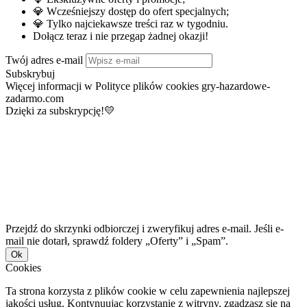
💎 Wcześniejszy dostęp do ofert specjalnych;
💎 Tylko najciekawsze treści raz w tygodniu.
Dołącz teraz i nie przegap żadnej okazji!
Twój adres e-mail
Subskrybuj
Więcej informacji w Polityce plików cookies gry-hazardowe-
zadarmo.com
Dzięki za subskrypcję!💛
Przejdź do skrzynki odbiorczej i zweryfikuj adres e-mail. Jeśli e-
mail nie dotarł, sprawdź foldery „Oferty” i „Spam”.
Ok
Cookies
Ta strona korzysta z plików cookie w celu zapewnienia najlepszej
jakości usług. Kontynuując korzystanie z witryny, zgadzasz się na