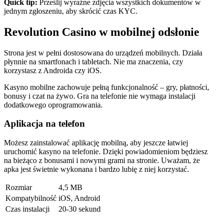
Quick tip:
Prześlij wyraźne zdjęcia wszystkich dokumentów w
jednym zgłoszeniu, aby skrócić czas KYC.
Revolution Casino w mobilnej odsłonie
Strona jest w pełni dostosowana do urządzeń mobilnych. Działa
płynnie na smartfonach i tabletach. Nie ma znaczenia, czy
korzystasz z Androida czy iOS.
Kasyno mobilne zachowuje pełną funkcjonalność – gry, płatności,
bonusy i czat na żywo. Gra na telefonie nie wymaga instalacji
dodatkowego oprogramowania.
Aplikacja na telefon
Możesz zainstalować aplikację mobilną, aby jeszcze łatwiej
uruchomić kasyno na telefonie. Dzięki powiadomieniom będziesz
na bieżąco z bonusami i nowymi grami na stronie. Uważam, że
apka jest świetnie wykonana i bardzo lubię z niej korzystać.
Rozmiar
4,5 MB
Kompatybilność
iOS, Android
Czas instalacji
20-30 sekund