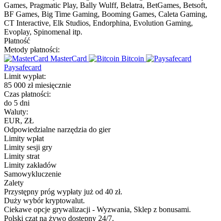
Games, Pragmatic Play, Bally Wulff, Belatra, BetGames, Betsoft,
BF Games, Big Time Gaming, Booming Games, Caleta Gaming,
CT Interactive, Elk Studios, Endorphina, Evolution Gaming,
Evoplay, Spinomenal itp.
Płatność
Metody płatności:
MasterCard
Bitcoin
Paysafecard
Limit wypłat:
85 000 zł miesięcznie
Czas płatności:
do 5 dni
Waluty:
EUR, ZŁ
Odpowiedzialne narzędzia do gier
Limity wpłat
Limity sesji gry
Limity strat
Limity zakładów
Samowykluczenie
Zalety
Przystępny próg wypłaty już od 40 zł.
Duży wybór kryptowalut.
Ciekawe opcje grywalizacji - Wyzwania, Sklep z bonusami.
Polski czat na żywo dostępny 24/7.