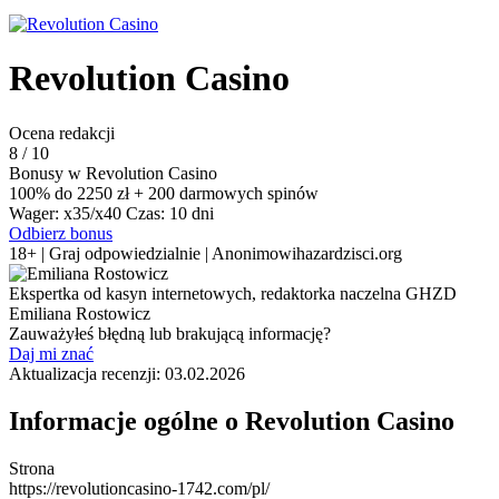
Revolution Casino
Ocena redakcji
8
/ 10
Bonusy w Revolution Casino
100% do 2250 zł + 200 darmowych spinów
Wager:
x35/x40
Czas:
10 dni
Odbierz bonus
18+ | Graj odpowiedzialnie | Anonimowihazardzisci.org
Ekspertka od kasyn internetowych, redaktorka naczelna GHZD
Emiliana Rostowicz
Zauważyłeś błędną lub brakującą informację?
Daj mi znać
Aktualizacja recenzji:
03.02.2026
Informacje ogólne o Revolution Casino
Strona
https://revolutioncasino-1742.com/pl/