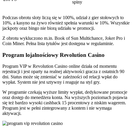
spiny
Podczas obrotu sloty liczą się w 100%, udział z gier stołowych to
10%, a kasyno na żywo również spełnia warunki w 10%. Wszystkie
jackpoty oraz bingo nie biorą udziału w promocji.
Z obrotu wykluczono m.in. Book of Sun Multichance, Joker Pro i
Coin Miner. Pełna lista tytułów jest dostępna w regulaminie.
Program lojalnościowy Revolution Casino
Program VIP w Revolution Casino online działa od momentu
rejestracji i jest oparty na realnej aktywności gracza z ostatnich 90
dni. Status może się zmieniać w zależności od relacji wpłat do
wypłat. System nie jest sztywny i reaguje na styl gry.
W programie czekają wyższe limity wypłat, dedykowane promocje
oraz dostęp do menedżera konta. Na wyższych poziomach pojawia
się też bardzo wysoki cashback 15 procentowy z niskim wagerem.
Program jest w pełni zintegrowany z kontem i nie wymaga
aktywacji.