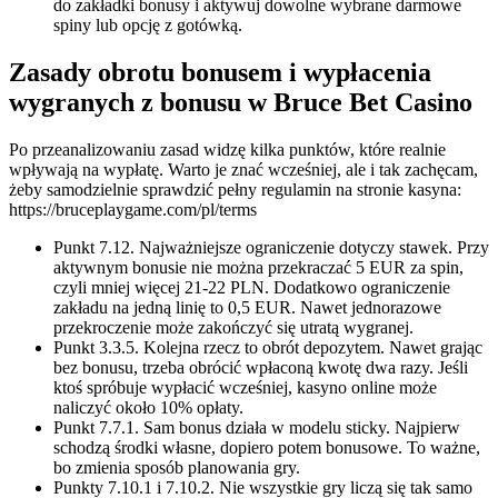
do zakładki bonusy i aktywuj dowolne wybrane darmowe
spiny lub opcję z gotówką.
Zasady obrotu bonusem i wypłacenia
wygranych z bonusu w Bruce Bet Casino
Po przeanalizowaniu zasad widzę kilka punktów, które realnie
wpływają na wypłatę. Warto je znać wcześniej, ale i tak zachęcam,
żeby samodzielnie sprawdzić pełny regulamin na stronie kasyna:
https://bruceplaygame.com/pl/terms
Punkt 7.12. Najważniejsze ograniczenie dotyczy stawek. Przy
aktywnym bonusie nie można przekraczać 5 EUR za spin,
czyli mniej więcej 21-22 PLN. Dodatkowo ograniczenie
zakładu na jedną linię to 0,5 EUR. Nawet jednorazowe
przekroczenie może zakończyć się utratą wygranej.
Punkt 3.3.5. Kolejna rzecz to obrót depozytem. Nawet grając
bez bonusu, trzeba obrócić wpłaconą kwotę dwa razy. Jeśli
ktoś spróbuje wypłacić wcześniej, kasyno online może
naliczyć około 10% opłaty.
Punkt 7.7.1. Sam bonus działa w modelu sticky. Najpierw
schodzą środki własne, dopiero potem bonusowe. To ważne,
bo zmienia sposób planowania gry.
Punkty 7.10.1 i 7.10.2. Nie wszystkie gry liczą się tak samo