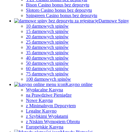
Bison Casino bonus bez depozytu
Slotoro Casino bonus bez depozytu
Spingreen Casino bonus bez depozytu
Darmowe Spiny
10 darmowych spinów
15 darmowych spinów
20 darmowych spinów
25 darmowych spinów
30 darmowych spinów
35 darmowych spinów
40 darmowych spinów
50 darmowych spinów
60 darmowych spinów
75 darmowych spinów
100 darmowych spinów
Kasyno online
Wypłacalne Kasyna
na Prawdziwe Pieniądze
Nowe Kasyna
z Minimalnym Depozytem
Legalne Kasyno
z Szybkimi Wypłatami
z Niskim Wymogiem Obrotu
Europejskie Kasyna