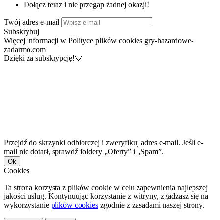
Dołącz teraz i nie przegap żadnej okazji!
Twój adres e-mail
Subskrybuj
Więcej informacji w Polityce plików cookies gry-hazardowe-
zadarmo.com
Dzięki za subskrypcję!💛
Przejdź do skrzynki odbiorczej i zweryfikuj adres e-mail. Jeśli e-
mail nie dotarł, sprawdź foldery „Oferty” i „Spam”.
Ok
Cookies
Ta strona korzysta z plików cookie w celu zapewnienia najlepszej
jakości usług. Kontynuując korzystanie z witryny, zgadzasz się na
wykorzystanie
plików cookies
zgodnie z zasadami naszej strony.