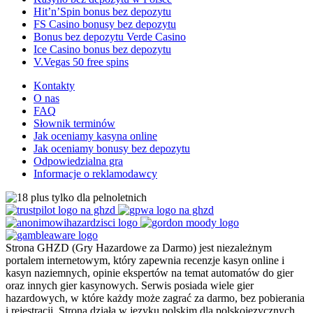
Hit’n’Spin bonus bez depozytu
FS Сasino bonusy bez depozytu
Bonus bez depozytu Verde Casino
Ice Casino bonus bez depozytu
V.Vegas 50 free spins
Kontakty
O nas
FAQ
Słownik terminów
Jak oceniamy kasyna online
Jak oceniamy bonusy bez depozytu
Odpowiedzialna gra
Informacje o reklamodawcy
Strona GHZD (Gry Hazardowe za Darmo) jest niezależnym
portalem internetowym, który zapewnia recenzje kasyn online i
kasyn naziemnych, opinie ekspertów na temat automatów do gier
oraz innych gier kasynowych. Serwis posiada wiele gier
hazardowych, w które każdy może zagrać za darmo, bez pobierania
i rejestracji. Strona działa w języku polskim dla polskojęzycznych