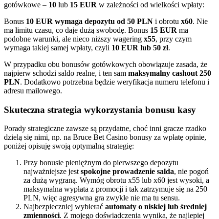
gotówkowe –
10
lub
15 EUR
w zależności od wielkości wpłaty:
Bonus
10 EUR wymaga depozytu od 50 PLN
i obrotu
x60
. Nie
ma limitu czasu, co daje dużą swobodę. Bonus
15 EUR
ma
podobne warunki, ale nieco niższy wagering
x55
, przy czym
wymaga takiej samej wpłaty, czyli
10 EUR lub 50 zł
.
W przypadku obu bonusów gotówkowych obowiązuje zasada, że
najpierw schodzi saldo realne, i ten sam
maksymalny cashout 250
PLN
. Dodatkowo potrzebna będzie weryfikacja numeru telefonu i
adresu mailowego.
Skuteczna strategia wykorzystania bonusu kasy
Porady strategiczne zawsze są przydatne, choć inni gracze rzadko
dzielą się nimi, np. na Bruce Bet Casino bonusy za wpłatę opinie,
poniżej opisuję swoją optymalną strategię:
Przy bonusie pieniężnym do pierwszego depozytu
najważniejsze jest
spokojne prowadzenie salda
, nie pogoń
za dużą wygraną. Wymóg obrotu x55 lub x60 jest wysoki, a
maksymalna wypłata z promocji i tak zatrzymuje się na 250
PLN, więc agresywna gra zwykle nie ma tu sensu.
Najbezpieczniej wybierać
automaty o niskiej lub średniej
zmienności
. Z mojego doświadczenia wynika, że najlepiej