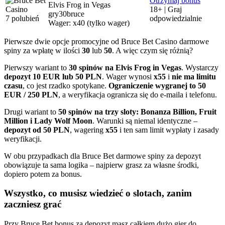
Otrzymaj bonus
Elvis Frog in Vegas
18+ | Graj
gry30bruce
7
polubień
odpowiedzialnie
Wager:
х40 (tylko wager)
Pierwsze dwie opcje promocyjne od Bruce Bet Casino darmowe
spiny za wpłatę w ilości
30
lub
50
. A więc czym się różnią?
Pierwszy wariant to
30 spinów na Elvis Frog in Vegas
. Wystarczy
depozyt 10 EUR lub 50 PLN
. Wager wynosi
x55
i
nie ma limitu
czasu
, co jest rzadko spotykane.
Ograniczenie wygranej to 50
EUR / 250 PLN
, a weryfikacja ogranicza się do e-maila i telefonu.
Drugi wariant to
50 spinów na trzy sloty: Bonanza Billion, Fruit
Million i Lady Wolf Moon
. Warunki są niemal identyczne –
depozyt od 50 PLN
, wagering
x55
i ten sam limit wypłaty i zasady
weryfikacji.
W obu przypadkach dla Bruce Bet darmowe spiny za depozyt
obowiązuje ta sama logika – najpierw grasz za własne środki,
dopiero potem za bonus.
Wszystko, co musisz wiedzieć o slotach, zanim
zaczniesz grać
Przy Bruce Bet bonus za depozyt masz całkiem dużo gier do