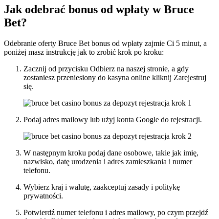
Jak odebrać bonus od wpłaty w Bruce
Bet?
Odebranie oferty Bruce Bet bonus od wpłaty zajmie Ci 5 minut, a
poniżej masz instrukcję jak to zrobić krok po kroku:
Zacznij od przycisku Odbierz na naszej stronie, a gdy
zostaniesz przeniesiony do kasyna online kliknij Zarejestruj
się.
Podaj adres mailowy lub użyj konta Google do rejestracji.
W następnym kroku podaj dane osobowe, takie jak imię,
nazwisko, datę urodzenia i adres zamieszkania i numer
telefonu.
Wybierz kraj i walutę, zaakceptuj zasady i politykę
prywatności.
Potwierdź numer telefonu i adres mailowy, po czym przejdź