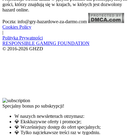
gości, którzy znajdują się w krajach, w których jest dozwolony
hazard online.
Poczta:
info@gry-hazardowe-za-darmo.com
Cookies Policy
|
Polityka Prywatności
RESPONSIBLE GAMING FOUNDATION
© 2016-2026 GHZD
Specjalny bonus po subskrypcji!
W naszych newsletterach otrzymasz:
💎 Ekskluzywne oferty i promocje;
💎 Wcześniejszy dostęp do ofert specjalnych;
💎 Tylko najciekawsze treści raz w tygodniu.