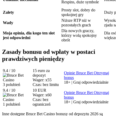
Respins, duże symbole
Prosty slot, dobry do
Zalety
Duży p
spokojnej gry
Niższe RTP niż w
Wysoka
Wady
pozostałych grach
zjada s
Dla nowych graczy,
Moja opinia, dla kogo ten slot
Dla os
którzy wolą spokojny
jest odpowiedni
większ
obrót
Zasady bonusu od wpłaty w postaci
prawdziwych pieniędzy
9.4
/ 10
15 euro za
Opinie Bruce Bet
Otrzymaj
depozyt
bonus
Wager:
x55
18+ | Graj odpowiedzialnie
3
polubień
Czas:
bez limitu
9.4
/ 10
10 EUR
Opinie Bruce Bet
Otrzymaj
Wager:
x60
bonus
Czas:
bez
18+ | Graj odpowiedzialnie
1
polubień
ograniczeń
Inne dostępne Bruce Bet Casino bonusy od depozytu 2026 są