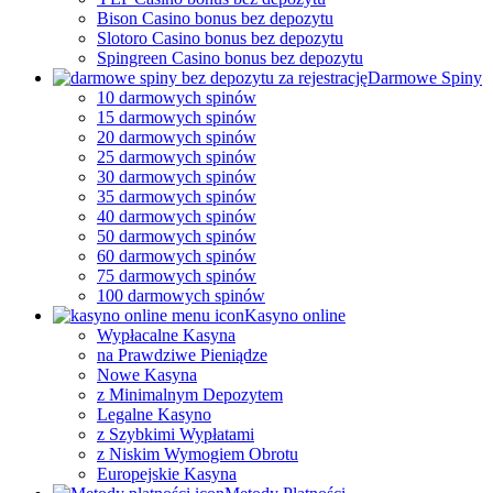
Bison Casino bonus bez depozytu
Slotoro Casino bonus bez depozytu
Spingreen Casino bonus bez depozytu
Darmowe Spiny
10 darmowych spinów
15 darmowych spinów
20 darmowych spinów
25 darmowych spinów
30 darmowych spinów
35 darmowych spinów
40 darmowych spinów
50 darmowych spinów
60 darmowych spinów
75 darmowych spinów
100 darmowych spinów
Kasyno online
Wypłacalne Kasyna
na Prawdziwe Pieniądze
Nowe Kasyna
z Minimalnym Depozytem
Legalne Kasyno
z Szybkimi Wypłatami
z Niskim Wymogiem Obrotu
Europejskie Kasyna