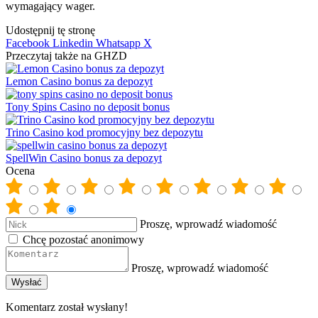
wymagający wager.
Udostępnij tę stronę
Facebook
Linkedin
Whatsapp
X
Przeczytaj także na GHZD
Lemon Casino bonus za depozyt
Tony Spins Casino no deposit bonus
Trino Casino kod promocyjny bez depozytu
SpellWin Casino bonus za depozyt
Ocena
Proszę, wprowadź wiadomość
Chcę pozostać anonimowy
Proszę, wprowadź wiadomość
Komentarz został wysłany!