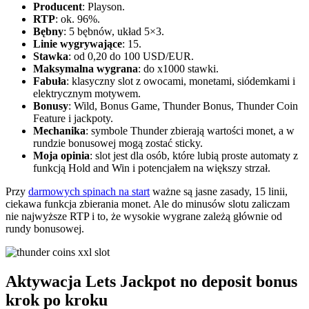
Producent
: Playson.
RTP
: ok. 96%.
Bębny
: 5 bębnów, układ 5×3.
Linie wygrywające
: 15.
Stawka
: od 0,20 do 100 USD/EUR.
Maksymalna wygrana
: do x1000 stawki.
Fabuła
: klasyczny slot z owocami, monetami, siódemkami i
elektrycznym motywem.
Bonusy
: Wild, Bonus Game, Thunder Bonus, Thunder Coin
Feature i jackpoty.
Mechanika
: symbole Thunder zbierają wartości monet, a w
rundzie bonusowej mogą zostać sticky.
Moja opinia
: slot jest dla osób, które lubią proste automaty z
funkcją Hold and Win i potencjałem na większy strzał.
Przy
darmowych spinach na start
ważne są jasne zasady, 15 linii,
ciekawa funkcja zbierania monet. Ale do minusów slotu zaliczam
nie najwyższe RTP i to, że wysokie wygrane zależą głównie od
rundy bonusowej.
Aktywacja Lets Jackpot no deposit bonus
krok po kroku