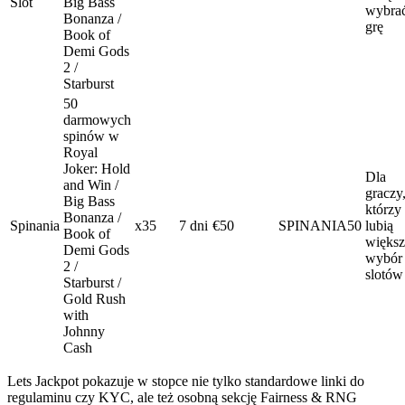
Slot
Big Bass
wybra
Bonanza /
grę
Book of
Demi Gods
2 /
Starburst
50
darmowych
spinów w
Royal
Joker: Hold
Dla
and Win /
graczy
Big Bass
którzy
Bonanza /
Spinania
x35
7 dni
€50
SPINANIA50
lubią
Book of
więks
Demi Gods
wybór
2 /
slotów
Starburst /
Gold Rush
with
Johnny
Cash
Lets Jackpot pokazuje w stopce nie tylko standardowe linki do
regulaminu czy KYC, ale też osobną sekcję Fairness & RNG