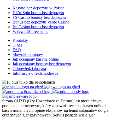
Kasyno bez depozytu w Polsce
Hit’n’Spin bonus bez depozytu
FS Сasino bonusy bez depozytu
Bonus bez depozytu Verde Casino
Ice Casino bonus bez depozytu
V.Vegas 50 free spins
Kontakty
O nas
FAQ
Słownik terminów
Jak oceniamy kasyna online
Jak oceniamy bonusy bez depozytu
Odpowiedzialna gra
Informacje o reklamodawcy
Strona GHZD (Gry Hazardowe za Darmo) jest niezależnym
portalem internetowym, który zapewnia recenzje kasyn online i
kasyn naziemnych, opinie ekspertów na temat automatów do gier
oraz innych gier kasynowych. Serwis posiada wiele gier