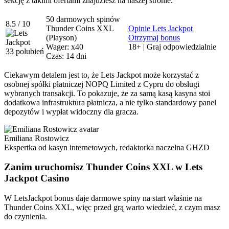
sekcję z takimi ofertami znajdziesz na naszej stronie.
50 darmowych spinów
8.5
/ 10
Thunder Coins XXL
Opinie Lets Jackpot
(Playson)
Otrzymaj bonus
Wager:
x40
18+ | Graj odpowiedzialnie
33
polubień
Czas:
14 dni
Ciekawym detalem jest to, że Lets Jackpot może korzystać z
osobnej spółki płatniczej NOPQ Limited z Cypru do obsługi
wybranych transakcji. To pokazuje, że za samą kasą kasyna stoi
dodatkowa infrastruktura płatnicza, a nie tylko standardowy panel
depozytów i wypłat widoczny dla gracza.
Emiliana Rostowicz
Ekspertka od kasyn internetowych, redaktorka naczelna GHZD
Zanim uruchomisz Thunder Coins XXL w Lets
Jackpot Casino
W LetsJackpot bonus daje darmowe spiny na start właśnie na
Thunder Coins XXL, więc przed grą warto wiedzieć, z czym masz
do czynienia.