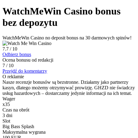
WatchMeWin Casino bonus
bez depozytu
WatchMeWin Casino no deposit bonus na 30 darmowych spinów!
7.7
/ 10
Odbierz bonus
Ocena bonusu od redakcji
7
/ 10
Przejdź do komentarzy
O reklamie
Nasze recenzje bonusów są bezstronne. Działamy jako partnerzy
kasyn, dlatego możemy otrzymywać prowizję. GHZD nie świadczy
usług hazardowych – dostarczamy jedynie informacji na ich temat.
Wager
x35
Czas na obrót
3 dni
Slot
Big Bass Splash
Maksymalna wygrana
100 EUR