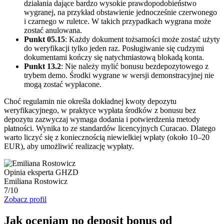
działania dające bardzo wysokie prawdopodobieństwo
wygranej, na przykład obstawienie jednocześnie czerwonego
i czarnego w ruletce. W takich przypadkach wygrana może
zostać anulowana.
Punkt 05.15
: Każdy dokument tożsamości może zostać użyty
do weryfikacji tylko jeden raz. Posługiwanie się cudzymi
dokumentami kończy się natychmiastową blokadą konta.
Punkt 13.2
: Nie należy mylić bonusu bezdepozytowego z
trybem demo. Środki wygrane w wersji demonstracyjnej nie
mogą zostać wypłacone.
Choć regulamin nie określa dokładnej kwoty depozytu
weryfikacyjnego, w praktyce wypłata środków z bonusu bez
depozytu zazwyczaj wymaga dodania i potwierdzenia metody
płatności. Wynika to ze standardów licencyjnych Curacao. Dlatego
warto liczyć się z koniecznością niewielkiej wpłaty (około 10–20
EUR), aby umożliwić realizację wypłaty.
Opinia eksperta GHZD
Emiliana Rostowicz
7/10
Zobacz profil
Jak oceniam no deposit bonus od