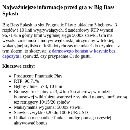
Najważniejsze informacje przed grą w Big Bass
Splash
Big Bass Splash to slot Pragmatic Play z układem 5 bębnów, 3
rzędów i 10 linii wygrywających. Standardowy RTP wynosi
96,71%, a górny limit wygranej sięga 5000x stawki. Gra ma
wysoką zmienność i motyw wędkarski, utrzymany w lekkiej,
wakacyjnej stylistyce. Jeśli dotychczas nie miałeś do czynienia z
tym slotem, to skorzystaj z
darmowego bonusu w kasynie bez
depozytu
i sprawdź, czy przypadnie Ci do gustu.
Kluczowe cechy
:
Producent: Pragmatic Play
RTP: 96,71%
Bębny / linie: 5×3, 10 linii
Bonusy: free spiny za 3, 4 lub 5 scatterów; w rundzie
bonusowej wild zbiera wartości z symboli money, możliwe są
też retriggery 10/15/20 spinów
Maksymalna wygrana: 5000x stawki
Stawka: zwykle 0,20 do 100 EUR/USD
Unikalna mechanika: funkcja nudge pomaga częściej
aktywować bonus