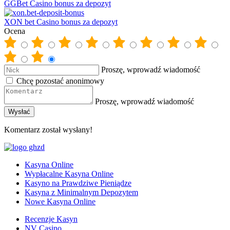
GGBet Casino bonus za depozyt
XON bet Casino bonus za depozyt
Ocena
Proszę, wprowadź wiadomość
Chcę pozostać anonimowy
Proszę, wprowadź wiadomość
Komentarz został wysłany!
Kasyna Online
Wypłacalne Kasyna Online
Kasyno na Prawdziwe Pieniądze
Kasyna z Minimalnym Depozytem
Nowe Kasyna Online
Recenzje Kasyn
NV Casino