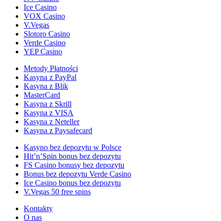
Ice Casino
VOX Casino
V.Vegas
Slotoro Casino
Verde Casino
YEP Casino
Metody Płatności
Kasyna z PayPal
Kasyna z Blik
MasterCard
Kasyna z Skrill
Kasyna z VISA
Kasyna z Neteller
Kasyna z Paysafecard
Kasyno bez depozytu w Polsce
Hit’n’Spin bonus bez depozytu
FS Сasino bonusy bez depozytu
Bonus bez depozytu Verde Casino
Ice Casino bonus bez depozytu
V.Vegas 50 free spins
Kontakty
O nas