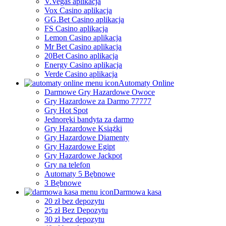
V.Vegas aplikacja
Vox Casino aplikacja
GG.Bet Casino aplikacja
FS Casino aplikacja
Lemon Casino aplikacja
Mr Bet Casino aplikacja
20Bet Casino aplikacja
Energy Casino aplikacja
Verde Casino aplikacja
Automaty Online
Darmowe Gry Hazardowe Owoce
Gry Hazardowe za Darmo 77777
Gry Hot Spot
Jednoręki bandyta za darmo
Gry Hazardowe Książki
Gry Hazardowe Diamenty
Gry Hazardowe Egipt
Gry Hazardowe Jackpot
Gry na telefon
Automaty 5 Bębnowe
3 Bębnowe
Darmowa kasa
20 zł bez depozytu
25 zł Bez Depozytu
30 zł bez depozytu