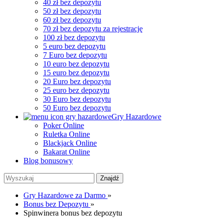
40 zł bez depozytu
50 zł bez depozytu
60 zł bez depozytu
70 zł bez depozytu za rejestrację
100 zł bez depozytu
5 euro bez depozytu
7 Euro bez depozytu
10 euro bez depozytu
15 euro bez depozytu
20 Euro bez depozytu
25 euro bez depozytu
30 Euro bez depozytu
50 Euro bez depozytu
Gry Hazardowe
Poker Online
Ruletka Online
Blackjack Online
Bakarat Online
Blog bonusowy
Gry Hazardowe za Darmo
»
Bonus bez Depozytu
»
Spinwinera bonus bez depozytu