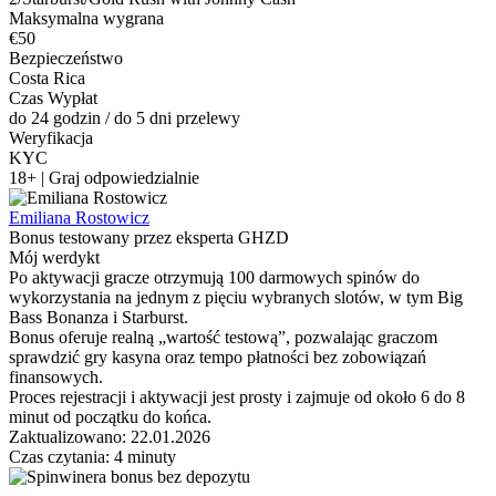
Maksymalna wygrana
€50
Bezpieczeństwo
Costa Rica
Czas Wypłat
do 24 godzin / do 5 dni przelewy
Weryfikacja
KYC
18+ | Graj odpowiedzialnie
Emiliana Rostowicz
Bonus testowany przez eksperta GHZD
Mój werdykt
Po aktywacji gracze otrzymują 100 darmowych spinów do
wykorzystania na jednym z pięciu wybranych slotów, w tym Big
Bass Bonanza i Starburst.
Bonus oferuje realną „wartość testową”, pozwalając graczom
sprawdzić gry kasyna oraz tempo płatności bez zobowiązań
finansowych.
Proces rejestracji i aktywacji jest prosty i zajmuje od około 6 do 8
minut od początku do końca.
Zaktualizowano:
22.01.2026
Czas czytania:
4 minuty