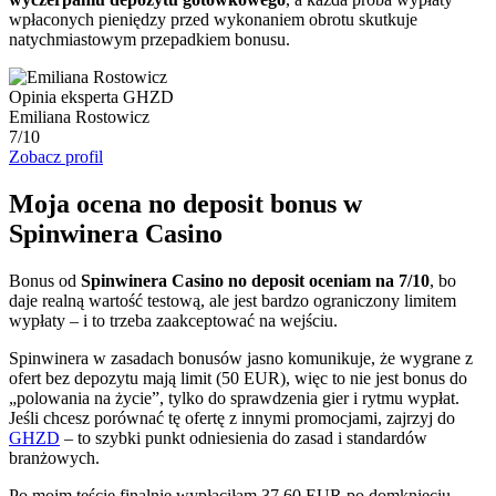
wpłaconych pieniędzy przed wykonaniem obrotu skutkuje
natychmiastowym przepadkiem bonusu.
Opinia eksperta GHZD
Emiliana Rostowicz
7/10
Zobacz profil
Moja ocena no deposit bonus w
Spinwinera Casino
Bonus od
Spinwinera Casino no deposit oceniam na 7/10
, bo
daje realną wartość testową, ale jest bardzo ograniczony limitem
wypłaty – i to trzeba zaakceptować na wejściu.
Spinwinera w zasadach bonusów jasno komunikuje, że wygrane z
ofert bez depozytu mają limit (50 EUR), więc to nie jest bonus do
„polowania na życie”, tylko do sprawdzenia gier i rytmu wypłat.
Jeśli chcesz porównać tę ofertę z innymi promocjami, zajrzyj do
GHZD
– to szybki punkt odniesienia do zasad i standardów
branżowych.
Po moim teście finalnie wypłaciłam 37,60 EUR po domknięciu