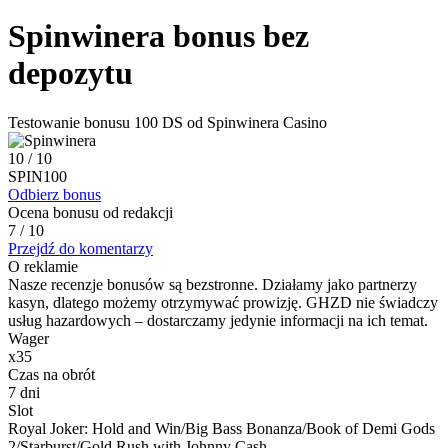
Spinwinera bonus bez
depozytu
Testowanie bonusu 100 DS od Spinwinera Casino
10
/ 10
SPIN100
Odbierz bonus
Ocena bonusu od redakcji
7
/ 10
Przejdź do komentarzy
O reklamie
Nasze recenzje bonusów są bezstronne. Działamy jako partnerzy
kasyn, dlatego możemy otrzymywać prowizję. GHZD nie świadczy
usług hazardowych – dostarczamy jedynie informacji na ich temat.
Wager
x35
Czas na obrót
7 dni
Slot
Royal Joker: Hold and Win/Big Bass Bonanza/Book of Demi Gods
2/Starburst/Gold Rush with Johnny Cash