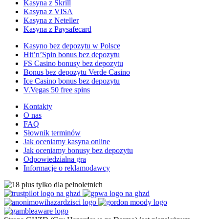
Kasyna z Skrill
Kasyna z VISA
Kasyna z Neteller
Kasyna z Paysafecard
Kasyno bez depozytu w Polsce
Hit’n’Spin bonus bez depozytu
FS Сasino bonusy bez depozytu
Bonus bez depozytu Verde Casino
Ice Casino bonus bez depozytu
V.Vegas 50 free spins
Kontakty
O nas
FAQ
Słownik terminów
Jak oceniamy kasyna online
Jak oceniamy bonusy bez depozytu
Odpowiedzialna gra
Informacje o reklamodawcy