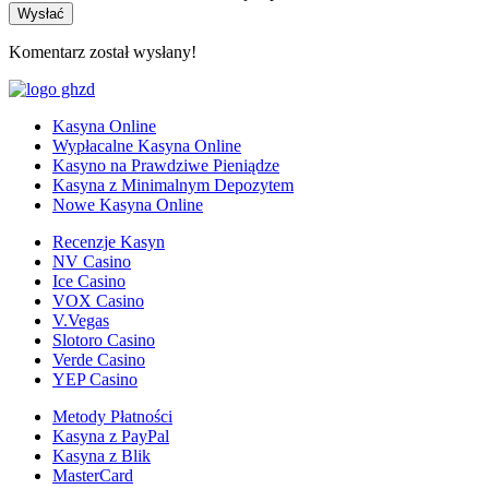
Komentarz został wysłany!
Kasyna Online
Wypłacalne Kasyna Online
Kasyno na Prawdziwe Pieniądze
Kasyna z Minimalnym Depozytem
Nowe Kasyna Online
Recenzje Kasyn
NV Casino
Ice Casino
VOX Casino
V.Vegas
Slotoro Casino
Verde Casino
YEP Casino
Metody Płatności
Kasyna z PayPal
Kasyna z Blik
MasterCard