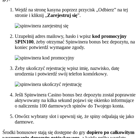
Wejdź na stronę kasyna poprzez przycisk „Odbierz” na tej
stronie i kliknij „
Zarejestruj się
”.
Uzupełnij adres mailowy, hasło i wpisz
kod promocyjny
SPIN100
, żeby otrzymać Spinwinera bonus bez depozytu, na
koniec potwierdź wymagane zgody.
Żeby ukończyć rejestrację wpisz imię, nazwisko, datę
urodzenia i potwierdź swój telefon komórkowy.
Jeśli Spinwinera Casino bonus bez depozytu został poprawnie
aktywowany na kilka sekund pojawi się okienko informujące
o naliczeniu 100 darmowych spinów do Twojego konta.
Otwórz wybrany slot i upewnij się, że spiny odpalają się jako
darmowe.
Środki bonusowe stają się dostępne do gry
dopiero po całkowitym
wyczerpaniu depozytu gotówkowego
, a każda próba wypłaty