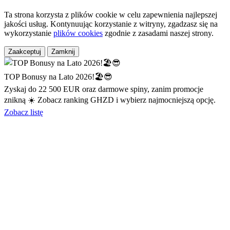
Ta strona korzysta z plików cookie w celu zapewnienia najlepszej
jakości usług. Kontynuując korzystanie z witryny, zgadzasz się na
wykorzystanie
plików cookies
zgodnie z zasadami naszej strony.
Zaakceptuj
Zamknij
TOP Bonusy na Lato 2026!🏖️😎
Zyskaj do 22 500 EUR oraz darmowe spiny, zanim promocje
znikną ☀️ Zobacz ranking GHZD i wybierz najmocniejszą opcję.
Zobacz listę