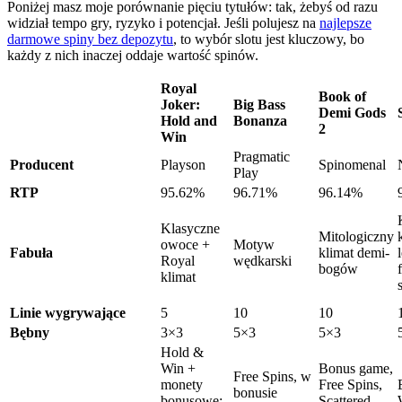
Poniżej masz moje porównanie pięciu tytułów: tak, żebyś od razu
widział tempo gry, ryzyko i potencjał. Jeśli polujesz na
najlepsze
darmowe spiny bez depozytu
, to wybór slotu jest kluczowy, bo
każdy z nich inaczej oddaje wartość spinów.
Royal
Book of
Joker:
Big Bass
Demi Gods
Hold and
Bonanza
2
Win
Pragmatic
Producent
Playson
Spinomenal
Play
RTP
95.62%
96.71%
96.14%
Klasyczne
Mitologiczny
owoce +
Motyw
Fabuła
klimat demi-
Royal
wędkarski
bogów
klimat
Linie wygrywające
5
10
10
Bębny
3×3
5×3
5×3
Hold &
Win +
Bonus game,
Free Spins, w
monety
Free Spins,
bonusie
bonusowe;
Scattered