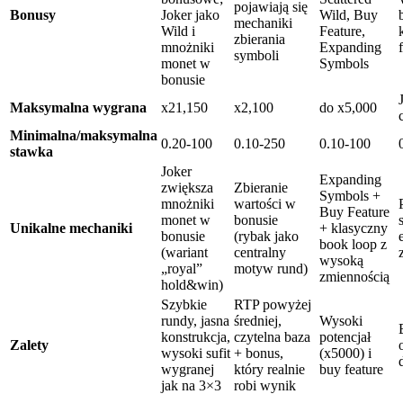
pojawiają się
Bonusy
Joker jako
Wild, Buy
mechaniki
Wild i
Feature,
zbierania
mnożniki
Expanding
symboli
monet w
Symbols
bonusie
Maksymalna wygrana
x21,150
x2,100
do x5,000
Minimalna/maksymalna
0.20-100
0.10-250
0.10-100
stawka
Joker
Expanding
zwiększa
Zbieranie
Symbols +
mnożniki
wartości w
Buy Feature
monet w
bonusie
Unikalne mechaniki
+ klasyczny
bonusie
(rybak jako
book loop z
(wariant
centralny
wysoką
„royal”
motyw rund)
zmiennością
hold&win)
Szybkie
RTP powyżej
rundy, jasna
średniej,
Wysoki
konstrukcja,
czytelna baza
potencjał
Zalety
wysoki sufit
+ bonus,
(x5000) i
wygranej
który realnie
buy feature
jak na 3×3
robi wynik