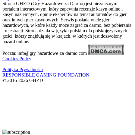
Strona GHZD (Gry Hazardowe za Darmo) jest niezależnym
portalem internetowym, który zapewnia recenzje kasyn online i
kasyn naziemnych, opinie ekspertów na temat automatów do gier
oraz innych gier kasynowych. Serwis posiada wiele gier
hazardowych, w które każdy może zagrać za darmo, bez pobierania
i rejestracji. Strona działa w języku polskim dla polskojęzycznych
gości, którzy znajdują się w krajach, w których jest dozwolony
hazard online.
Poczta:
info@gry-hazardowe-za-darmo.com
Cookies Policy
|
Polityka Prywatności
RESPONSIBLE GAMING FOUNDATION
© 2016-2026 GHZD