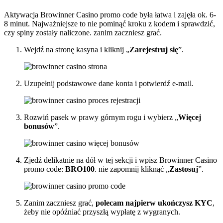
Aktywacja Browinner Casino promo code była łatwa i zajęła ok. 6-
8 minut. Najważniejsze to nie pominąć kroku z kodem i sprawdzić,
czy spiny zostały naliczone. zanim zaczniesz grać.
Wejdź na stronę kasyna i kliknij „
Zarejestruj się
”.
Uzupełnij podstawowe dane konta i potwierdź e-mail.
Rozwiń pasek w prawy górnym rogu i wybierz „
Więcej
bonusów
”.
Zjedź delikatnie na dół w tej sekcji i wpisz Browinner Casino
promo code:
BRO100
. nie zapomnij kliknąć „
Zastosuj
”.
Zanim zaczniesz grać,
polecam najpierw ukończysz KYC
,
żeby nie opóźniać przyszłą wypłatę z wygranych.