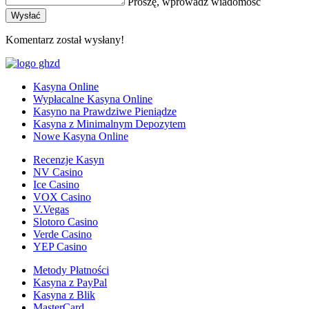
Proszę, wprowadź wiadomość
Komentarz został wysłany!
Kasyna Online
Wypłacalne Kasyna Online
Kasyno na Prawdziwe Pieniądze
Kasyna z Minimalnym Depozytem
Nowe Kasyna Online
Recenzje Kasyn
NV Casino
Ice Casino
VOX Casino
V.Vegas
Slotoro Casino
Verde Casino
YEP Casino
Metody Płatności
Kasyna z PayPal
Kasyna z Blik
MasterCard