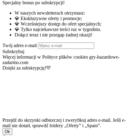
Specjalny bonus po subskrypcji!
W naszych newsletterach otrzymasz:
💎 Ekskluzywne oferty i promocje;
💎 Wcześniejszy dostęp do ofert specjalnych;
💎 Tylko najciekawsze treści raz w tygodniu.
Dołącz teraz i nie przegap żadnej okazji!
Twój adres e-mail
Subskrybuj
Więcej informacji w Polityce plików cookies gry-hazardowe-
zadarmo.com
Dzięki za subskrypcję!💛
Przejdź do skrzynki odbiorczej i zweryfikuj adres e-mail. Jeśli e-
mail nie dotarł, sprawdź foldery „Oferty” i „Spam”.
Ok