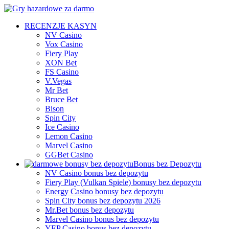
RECENZJE KASYN
NV Casino
Vox Casino
Fiery Play
XON Bet
FS Сasino
V.Vegas
Mr Bet
Bruce Bet
Bison
Spin City
Ice Casino
Lemon Casino
Marvel Casino
GGBet Casino
Bonus bez Depozytu
NV Casino bonus bez depozytu
Fiery Play (Vulkan Spiele) bonusy bez depozytu
Energy Casino bonusy bez depozytu
Spin City bonus bez depozytu 2026
Mr.Bet bonus bez depozytu
Marvel Casino bonus bez depozytu
YEP Casino bonus bez depozytu