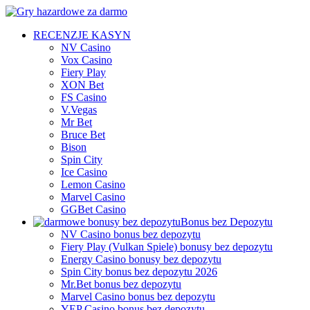
RECENZJE KASYN
NV Casino
Vox Casino
Fiery Play
XON Bet
FS Сasino
V.Vegas
Mr Bet
Bruce Bet
Bison
Spin City
Ice Casino
Lemon Casino
Marvel Casino
GGBet Casino
Bonus bez Depozytu
NV Casino bonus bez depozytu
Fiery Play (Vulkan Spiele) bonusy bez depozytu
Energy Casino bonusy bez depozytu
Spin City bonus bez depozytu 2026
Mr.Bet bonus bez depozytu
Marvel Casino bonus bez depozytu
YEP Casino bonus bez depozytu