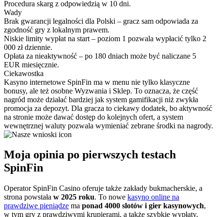
Procedura skarg z odpowiedzią w 10 dni.
Wady
Brak gwarancji legalności dla Polski – gracz sam odpowiada za
zgodność gry z lokalnym prawem.
Niskie limity wypłat na start – poziom 1 pozwala wypłacić tylko 2
000 zł dziennie.
Opłata za nieaktywność – po 180 dniach może być naliczane 5
EUR miesięcznie.
Ciekawostka
Kasyno internetowe SpinFin ma w menu nie tylko klasyczne
bonusy, ale też osobne Wyzwania i Sklep. To oznacza, że część
nagród może działać bardziej jak system gamifikacji niż zwykła
promocja za depozyt. Dla gracza to ciekawy dodatek, bo aktywność
na stronie może dawać dostęp do kolejnych ofert, a system
wewnętrznej waluty pozwala wymieniać zebrane środki na nagrody.
Moja opinia po pierwszych testach
SpinFin
Operator SpinFin Casino oferuje także zakłady bukmacherskie, a
strona powstała
w 2025 roku
. To nowe
kasyno online na
prawdziwe pieniądze
ma
ponad 4000 slotów i gier kasynowych
,
w tym gry z prawdziwymi krupierami, a także szybkie wypłaty,