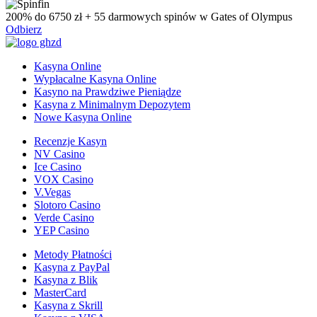
200% do 6750 zł + 55 darmowych spinów w Gates of Olympus
Odbierz
Kasyna Online
Wypłacalne Kasyna Online
Kasyno na Prawdziwe Pieniądze
Kasyna z Minimalnym Depozytem
Nowe Kasyna Online
Recenzje Kasyn
NV Casino
Ice Casino
VOX Casino
V.Vegas
Slotoro Casino
Verde Casino
YEP Casino
Metody Płatności
Kasyna z PayPal
Kasyna z Blik
MasterCard
Kasyna z Skrill