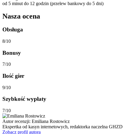
od 5 minut do 12 godzin (przelew bankowy do 5 dni)
Nasza ocena
Obsługa
8/10
Bonusy
7/10
Ilość gier
9/10
Szybkość wypłaty
7/10
Autor recenzji:
Emiliana Rostowicz
Ekspertka od kasyn internetowych, redaktorka naczelna GHZD
Zobacz profil autora