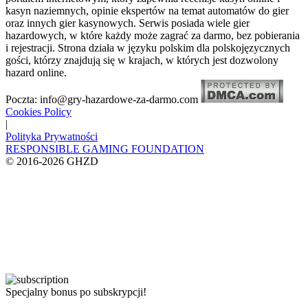
kasyn naziemnych, opinie ekspertów na temat automatów do gier
oraz innych gier kasynowych. Serwis posiada wiele gier
hazardowych, w które każdy może zagrać za darmo, bez pobierania
i rejestracji. Strona działa w języku polskim dla polskojęzycznych
gości, którzy znajdują się w krajach, w których jest dozwolony
hazard online.
Poczta:
info@gry-hazardowe-za-darmo.com
Cookies Policy
|
Polityka Prywatności
RESPONSIBLE GAMING FOUNDATION
© 2016-2026 GHZD
Specjalny bonus po subskrypcji!