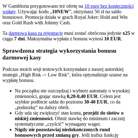
W Gambloria przygotowano też ofertę na
10 euro bez konieczności
wpłaty
. Używając kodu „
10NEW
”, otrzymasz 50 zł na saldo
bonusowe. Promocja działa w grach Royal Joker: Hold and Win
oraz Gold Rush with Johnny Cash.
Ta
darmowa kasa za rejestrację
musi zostać obrócona jedynie
x25
w
ciągu
7 dni
. Maksymalna wypłata z bonusu wynosi
10 EUR
.
Sprawdzona strategia wykorzystania bonusu
darmowej kasy
Podczas moich sesji testowych korzystałam z naszej autorskiej
strategii „High Risk -> Low Risk”, która optymalizuje szanse na
wypłatę bonusu.
Na początku nie oszczędzaj i wybierz automaty o wysokiej
zmienności, grając stawką
0,20-0,40 EUR
. Celem jest
szybkie podbicie salda do poziomu
30-40 EUR
, co da
„poduszkę” na dalszy obrót.
Gdy uda się zwiększyć stan konta,
przejdź do slotów o
niskiej zmienności
. Obniż stawkę do minimum i zacznij
systematycznie „czyścić” wymagany wager.
Nigdy nie pozostawiaj niedokończonych rund
bonusowych przed zmianą gry
. Jeśli trafisz funkcję