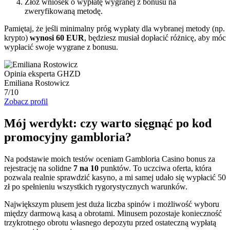
Złóż wniosek o wypłatę wygranej z bonusu na
zweryfikowaną metodę.
Pamiętaj, że jeśli minimalny próg wypłaty dla wybranej metody (np.
krypto)
wynosi 60 EUR
, będziesz musiał dopłacić różnicę, aby móc
wypłacić swoje wygrane z bonusu.
Opinia eksperta GHZD
Emiliana Rostowicz
7/10
Zobacz profil
Mój werdykt: czy warto sięgnąć po kod
promocyjny gambloria?
Na podstawie moich testów oceniam Gambloria Casino bonus za
rejestrację na solidne
7 na 10
punktów. To uczciwa oferta, która
pozwala realnie sprawdzić kasyno, a mi samej udało się wypłacić 50
zł po spełnieniu wszystkich rygorystycznych warunków.
Największym plusem jest duża liczba spinów i możliwość wyboru
między darmową kasą a obrotami. Minusem pozostaje konieczność
trzykrotnego obrotu własnego depozytu przed ostateczną wypłatą