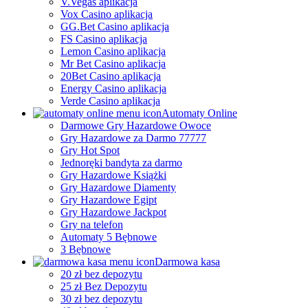
V.Vegas aplikacja
Vox Casino aplikacja
GG.Bet Casino aplikacja
FS Casino aplikacja
Lemon Casino aplikacja
Mr Bet Casino aplikacja
20Bet Casino aplikacja
Energy Casino aplikacja
Verde Casino aplikacja
Automaty Online
Darmowe Gry Hazardowe Owoce
Gry Hazardowe za Darmo 77777
Gry Hot Spot
Jednoręki bandyta za darmo
Gry Hazardowe Książki
Gry Hazardowe Diamenty
Gry Hazardowe Egipt
Gry Hazardowe Jackpot
Gry na telefon
Automaty 5 Bębnowe
3 Bębnowe
Darmowa kasa
20 zł bez depozytu
25 zł Bez Depozytu
30 zł bez depozytu