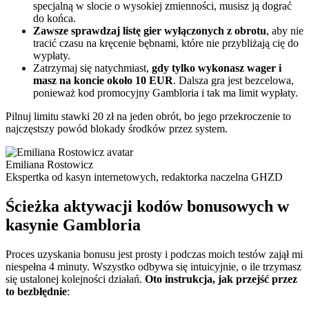
specjalną w slocie o wysokiej zmienności, musisz ją dograć
do końca.
Zawsze sprawdzaj listę gier wyłączonych z obrotu
, aby nie
tracić czasu na kręcenie bębnami, które nie przybliżają cię do
wypłaty.
Zatrzymaj się natychmiast,
gdy tylko wykonasz wager i
masz na koncie około 10 EUR
. Dalsza gra jest bezcelowa,
ponieważ kod promocyjny Gambloria i tak ma limit wypłaty.
Pilnuj limitu stawki 20 zł na jeden obrót, bo jego przekroczenie to
najczęstszy powód blokady środków przez system.
Emiliana Rostowicz
Ekspertka od kasyn internetowych, redaktorka naczelna GHZD
Ścieżka aktywacji kodów bonusowych w
kasynie Gambloria
Proces uzyskania bonusu jest prosty i podczas moich testów zajął mi
niespełna 4 minuty. Wszystko odbywa się intuicyjnie, o ile trzymasz
się ustalonej kolejności działań.
Oto instrukcja, jak przejść przez
to bezbłędnie
: