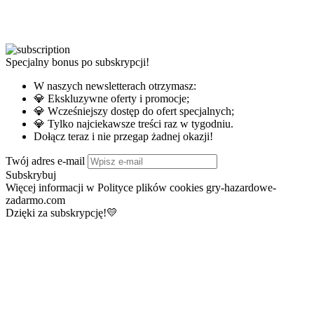
Specjalny bonus po subskrypcji!
W naszych newsletterach otrzymasz:
💎 Ekskluzywne oferty i promocje;
💎 Wcześniejszy dostęp do ofert specjalnych;
💎 Tylko najciekawsze treści raz w tygodniu.
Dołącz teraz i nie przegap żadnej okazji!
Twój adres e-mail
Subskrybuj
Więcej informacji w Polityce plików cookies gry-hazardowe-
zadarmo.com
Dzięki za subskrypcję!💛