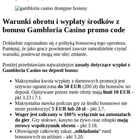
Warunki obrotu i wypłaty środków z
bonusu Gambloria Casino promo code
Dokładnie zapoznałam się z polityką bonusową tego operatora.
Pamiętaj, że jako gracz powinieneś zawsze samodzielnie czytać
warunki, ponieważ mogą one ulec zmianie.
Poniżej przedstawiam najważniejsze
zasady dotyczące wypłat z
Gambloria Casino no deposit bonus
:
Maksymalna kwota wypłaty z darmowych promocji jest
sztywno ograniczona
do 50 EUR
(200 zł) dla bonusów no
deposit. Opisywane przeze mnie oferty mają
limit 10 EUR
–
pkt 3.23 i 7.1.
Maksymalna stawka podczas gry za środki bonusowe nie
może przekroczyć
5 EUR lub 20 zł
– pkt 3.7.
Wager jest zaliczany w
100% wyłącznie na automatach
do gier
. Gry stołowe, kasyno na żywo oraz zdrapki
mają
zerowy współczynnik obrotu
– pkt 3.18.
Obowiązuje całkowity zakaz „
odkładania
” rund
bonusowych na później – pkt 3.20.