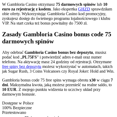
W Gambloria Casino otrzymasz
75 darmowych spinów
lub
10
euro za rejestrację z kodem
. Jako ekspertka
GHZD
sprawdziłam
obie oferty. Wykorzystując Gambloria Casino kod promocyjny,
zyskujesz dostęp do świetnego programu lojalnościowego i klubu
VIP. Na start czeka też bonus powitalny do 7500 zł.
Zasady Gambloria Casino bonus code 75
darmowych spinów
Aby odebrać
Gambloria Casino bonus bez depozytu
, musisz
podać kod „
PL75FS
” i potwierdzić adres e-mail oraz numer
telefonu. Na aktywację masz 24 godziny od rejestracji. Otrzymane
free spiny bez depozytu
możesz wykorzystać w automatach, takich
jak Sugar Rush, 3 Coins Volcanoes czy Royal Joker: Hold and Win.
Gambloria bonus code 75 free spins wymaga obrotu
x30
w ciągu
7
dni
. Maksymalna kwota, jaką możesz przenieść na realne saldo, to
10 EUR
. Z mojego punktu widzenia to uczciwy układ przy
darmowym bonusie.
Dostępne w Polsce
100% Bezpieczne
Przetestowano