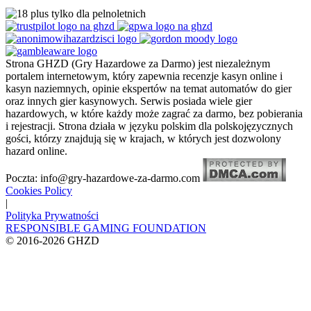
Strona GHZD (Gry Hazardowe za Darmo) jest niezależnym
portalem internetowym, który zapewnia recenzje kasyn online i
kasyn naziemnych, opinie ekspertów na temat automatów do gier
oraz innych gier kasynowych. Serwis posiada wiele gier
hazardowych, w które każdy może zagrać za darmo, bez pobierania
i rejestracji. Strona działa w języku polskim dla polskojęzycznych
gości, którzy znajdują się w krajach, w których jest dozwolony
hazard online.
Poczta:
info@gry-hazardowe-za-darmo.com
Cookies Policy
|
Polityka Prywatności
RESPONSIBLE GAMING FOUNDATION
© 2016-2026 GHZD