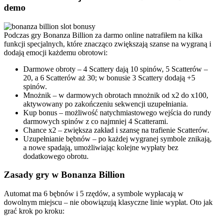
demo
Podczas gry Bonanza Billion za darmo online natrafiłem na kilka
funkcji specjalnych, które znacząco zwiększają szanse na wygraną i
dodają emocji każdemu obrotowi:
Darmowe obroty – 4 Scattery dają 10 spinów, 5 Scatterów –
20, a 6 Scatterów aż 30; w bonusie 3 Scattery dodają +5
spinów.
Mnożnik – w darmowych obrotach mnożnik od x2 do x100,
aktywowany po zakończeniu sekwencji uzupełniania.
Kup bonus – możliwość natychmiastowego wejścia do rundy
darmowych spinów z co najmniej 4 Scatterami.
Chance x2 – zwiększa zakład i szansę na trafienie Scatterów.
Uzupełnianie bębnów – po każdej wygranej symbole znikają,
a nowe spadają, umożliwiając kolejne wypłaty bez
dodatkowego obrotu.
Zasady gry w Bonanza Billion
Automat ma 6 bębnów i 5 rzędów, a symbole wypłacają w
dowolnym miejscu – nie obowiązują klasyczne linie wypłat. Oto jak
grać krok po kroku: