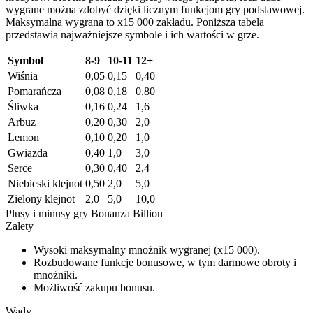
wygrane można zdobyć dzięki licznym funkcjom gry podstawowej.
Maksymalna wygrana to x15 000 zakładu. Poniższa tabela
przedstawia najważniejsze symbole i ich wartości w grze.
Symbol
8-9
10-11
12+
Wiśnia
0,05
0,15
0,40
Pomarańcza
0,08
0,18
0,80
Śliwka
0,16
0,24
1,6
Arbuz
0,20
0,30
2,0
Lemon
0,10
0,20
1,0
Gwiazda
0,40
1,0
3,0
Serce
0,30
0,40
2,4
Niebieski klejnot
0,50
2,0
5,0
Zielony klejnot
2,0
5,0
10,0
Plusy i minusy gry Bonanza Billion
Zalety
Wysoki maksymalny mnożnik wygranej (x15 000).
Rozbudowane funkcje bonusowe, w tym darmowe obroty i
mnożniki.
Możliwość zakupu bonusu.
Wady