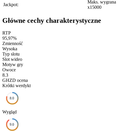
Maks. wygrana
Jackpot:
x15000
Główne cechy charakterystyczne
RTP
95,97%
Zmienność
Wysoka
Typ slotu
Slot wideo
Motyw gry
Owoce
8.3
GHZD ocena
Krótki werdykt
8.0
Wygląd
9.0