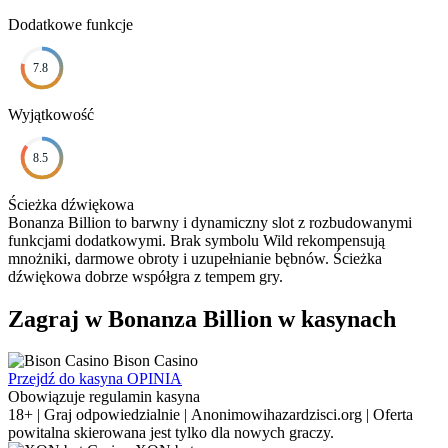
Dodatkowe funkcje
7.8
Wyjątkowość
8.5
Ścieżka dźwiękowa
Bonanza Billion to barwny i dynamiczny slot z rozbudowanymi
funkcjami dodatkowymi. Brak symbolu Wild rekompensują
mnożniki, darmowe obroty i uzupełnianie bębnów. Ścieżka
dźwiękowa dobrze współgra z tempem gry.
Zagraj w Bonanza Billion w kasynach
Bison Casino
Przejdź do kasyna
OPINIA
Obowiązuje regulamin kasyna
18+ | Graj odpowiedzialnie | Anonimowihazardzisci.org | Oferta
powitalna skierowana jest tylko dla nowych graczy.