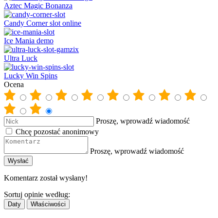
Aztec Magic Bonanza
Candy Corner slot online
Ice Mania demo
Ultra Luck
Lucky Win Spins
Ocena
Proszę, wprowadź wiadomość
Chcę pozostać anonimowy
Proszę, wprowadź wiadomość
Komentarz został wysłany!
Sortuj opinie według:
Daty
Właściwości