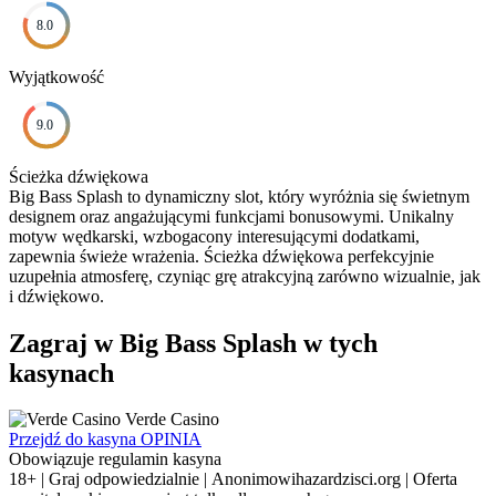
8.0
Wyjątkowość
9.0
Ścieżka dźwiękowa
Big Bass Splash to dynamiczny slot, który wyróżnia się świetnym
designem oraz angażującymi funkcjami bonusowymi. Unikalny
motyw wędkarski, wzbogacony interesującymi dodatkami,
zapewnia świeże wrażenia. Ścieżka dźwiękowa perfekcyjnie
uzupełnia atmosferę, czyniąc grę atrakcyjną zarówno wizualnie, jak
i dźwiękowo.
Zagraj w Big Bass Splash w tych
kasynach
Verde Casino
Przejdź do kasyna
OPINIA
Obowiązuje regulamin kasyna
18+ | Graj odpowiedzialnie | Anonimowihazardzisci.org | Oferta