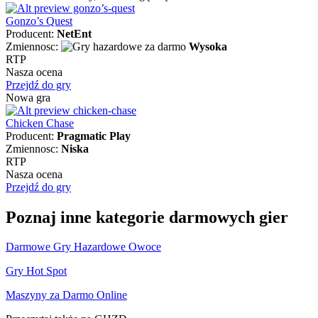
Gonzo’s Quest
Producent:
NetEnt
Zmiennosc:
Wysoka
RTP
Nasza ocena
Przejdź do gry
Nowa gra
Chicken Chase
Producent:
Pragmatic Play
Zmiennosc:
Niska
RTP
Nasza ocena
Przejdź do gry
Poznaj inne kategorie darmowych gier
Darmowe Gry Hazardowe Owoce
Gry Hot Spot
Maszyny za Darmo Online