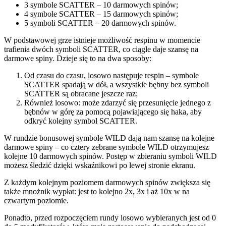
3 symbole SCATTER – 10 darmowych spinów;
4 symbole SCATTER – 15 darmowych spinów;
5 symboli SCATTER – 20 darmowych spinów.
W podstawowej grze istnieje możliwość respinu w momencie
trafienia dwóch symboli SCATTER, co ciągle daje szansę na
darmowe spiny. Dzieje się to na dwa sposoby:
Od czasu do czasu, losowo następuje respin – symbole
SCATTER spadają w dół, a wszystkie bębny bez symboli
SCATTER są obracane jeszcze raz;
Również losowo: może zdarzyć się przesunięcie jednego z
bębnów w górę za pomocą pojawiającego się haka, aby
odkryć kolejny symbol SCATTER.
W rundzie bonusowej symbole WILD dają nam szansę na kolejne
darmowe spiny – co cztery zebrane symbole WILD otrzymujesz
kolejne 10 darmowych spinów. Postęp w zbieraniu symboli WILD
możesz śledzić dzięki wskaźnikowi po lewej stronie ekranu.
Z każdym kolejnym poziomem darmowych spinów zwiększa się
także mnożnik wypłat: jest to kolejno 2x, 3x i aż 10x w na
czwartym poziomie.
Ponadto, przed rozpoczęciem rundy losowo wybieranych jest od 0