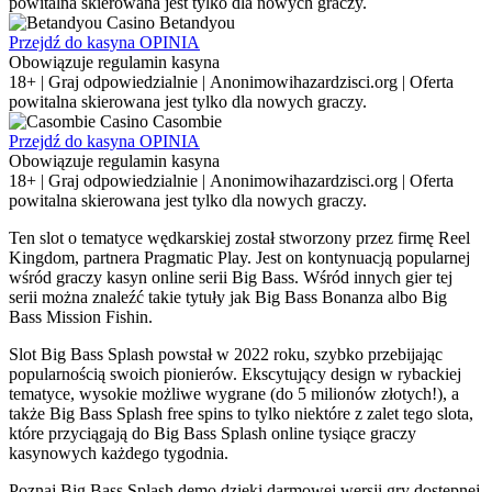
powitalna skierowana jest tylko dla nowych graczy.
Betandyou
Przejdź do kasyna
OPINIA
Obowiązuje regulamin kasyna
18+ | Graj odpowiedzialnie | Anonimowihazardzisci.org | Oferta
powitalna skierowana jest tylko dla nowych graczy.
Casombie
Przejdź do kasyna
OPINIA
Obowiązuje regulamin kasyna
18+ | Graj odpowiedzialnie | Anonimowihazardzisci.org | Oferta
powitalna skierowana jest tylko dla nowych graczy.
Ten slot o tematyce wędkarskiej został stworzony przez firmę Reel
Kingdom, partnera Pragmatic Play. Jest on kontynuacją popularnej
wśród graczy kasyn online serii Big Bass. Wśród innych gier tej
serii można znaleźć takie tytuły jak Big Bass Bonanza albo Big
Bass Mission Fishin.
Slot Big Bass Splash powstał w 2022 roku, szybko przebijając
popularnością swoich pionierów. Ekscytujący design w rybackiej
tematyce, wysokie możliwe wygrane (do 5 milionów złotych!), a
także Big Bass Splash free spins to tylko niektóre z zalet tego slota,
które przyciągają do Big Bass Splash online tysiące graczy
kasynowych każdego tygodnia.
Poznaj Big Bass Splash demo dzięki darmowej wersji gry dostępnej