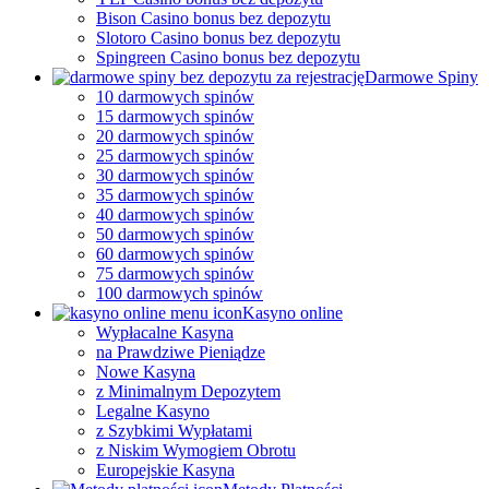
Bison Casino bonus bez depozytu
Slotoro Casino bonus bez depozytu
Spingreen Casino bonus bez depozytu
Darmowe Spiny
10 darmowych spinów
15 darmowych spinów
20 darmowych spinów
25 darmowych spinów
30 darmowych spinów
35 darmowych spinów
40 darmowych spinów
50 darmowych spinów
60 darmowych spinów
75 darmowych spinów
100 darmowych spinów
Kasyno online
Wypłacalne Kasyna
na Prawdziwe Pieniądze
Nowe Kasyna
z Minimalnym Depozytem
Legalne Kasyno
z Szybkimi Wypłatami
z Niskim Wymogiem Obrotu
Europejskie Kasyna