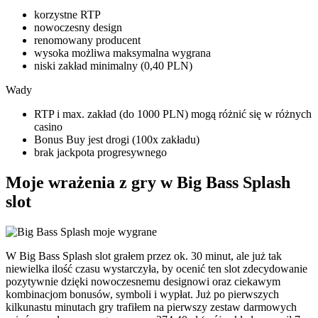
korzystne RTP
nowoczesny design
renomowany producent
wysoka możliwa maksymalna wygrana
niski zakład minimalny (0,40 PLN)
Wady
RTP i max. zakład (do 1000 PLN) mogą różnić się w różnych
casino
Bonus Buy jest drogi (100x zakładu)
brak jackpota progresywnego
Moje wrażenia z gry w Big Bass Splash
slot
W Big Bass Splash slot grałem przez ok. 30 minut, ale już tak
niewielka ilość czasu wystarczyła, by ocenić ten slot zdecydowanie
pozytywnie dzięki nowoczesnemu designowi oraz ciekawym
kombinacjom bonusów, symboli i wypłat. Już po pierwszych
kilkunastu minutach gry trafiłem na pierwszy zestaw darmowych