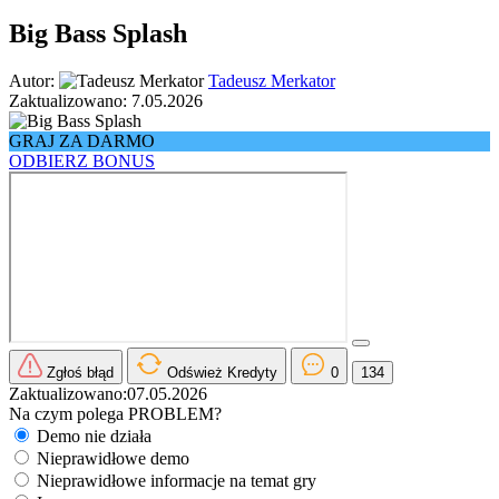
Big Bass Splash
Autor:
Tadeusz Merkator
Zaktualizowano:
7.05.2026
GRAJ ZA DARMO
ODBIERZ BONUS
Zgłoś błąd
Odśwież Kredyty
0
134
Zaktualizowano:
07.05.2026
Na czym polega PROBLEM?
Demo nie działa
Nieprawidłowe demo
Nieprawidłowe informacje na temat gry