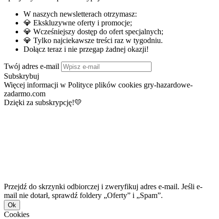
W naszych newsletterach otrzymasz:
💎 Ekskluzywne oferty i promocje;
💎 Wcześniejszy dostęp do ofert specjalnych;
💎 Tylko najciekawsze treści raz w tygodniu.
Dołącz teraz i nie przegap żadnej okazji!
Twój adres e-mail
Subskrybuj
Więcej informacji w Polityce plików cookies gry-hazardowe-
zadarmo.com
Dzięki za subskrypcję!💛
Przejdź do skrzynki odbiorczej i zweryfikuj adres e-mail. Jeśli e-
mail nie dotarł, sprawdź foldery „Oferty” i „Spam”.
Ok
Cookies