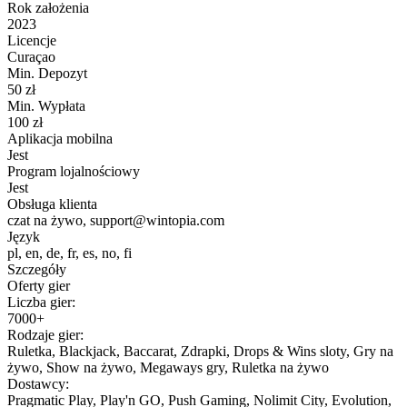
Rok założenia
2023
Licencje
Curaçao
Min. Depozyt
50 zł
Min. Wypłata
100 zł
Aplikacja mobilna
Jest
Program lojalnościowy
Jest
Obsługa klienta
czat na żywo,
support@wintopia.com
Język
pl, en, de, fr, es, no, fi
Szczegóły
Oferty gier
Liczba gier:
7000+
Rodzaje gier:
Ruletka, Blackjack, Baccarat, Zdrapki, Drops & Wins sloty, Gry na
żywo, Show na żywo, Megaways gry, Ruletka na żywo
Dostawcy:
Pragmatic Play, Play'n GO, Push Gaming, Nolimit City, Evolution,