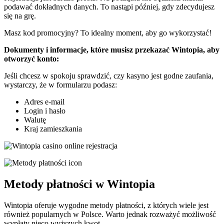
podawać dokładnych danych. To nastąpi później, gdy zdecydujesz
się na grę.
Masz kod promocyjny? To idealny moment, aby go wykorzystać!
Dokumenty i informacje, które musisz przekazać Wintopia, aby
otworzyć konto:
Jeśli chcesz w spokoju sprawdzić, czy kasyno jest godne zaufania,
wystarczy, że w formularzu podasz:
Adres e-mail
Login i hasło
Walutę
Kraj zamieszkania
Metody płatności w Wintopia
Wintopia oferuje wygodne metody płatności, z których wiele jest
również popularnych w Polsce. Warto jednak rozważyć możliwość
wypłaty nieco wyższych kwot.