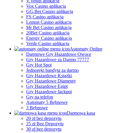
V.Vegas aplikacja
Vox Casino aplikacja
GG.Bet Casino aplikacja
FS Casino aplikacja
Lemon Casino aplikacja
Mr Bet Casino aplikacja
20Bet Casino aplikacja
Energy Casino aplikacja
Verde Casino aplikacja
Automaty Online
Darmowe Gry Hazardowe Owoce
Gry Hazardowe za Darmo 77777
Gry Hot Spot
Jednoręki bandyta za darmo
Gry Hazardowe Książki
Gry Hazardowe Diamenty
Gry Hazardowe Egipt
Gry Hazardowe Jackpot
Gry na telefon
Automaty 5 Bębnowe
3 Bębnowe
Darmowa kasa
20 zł bez depozytu
25 zł Bez Depozytu
30 zł bez depozytu