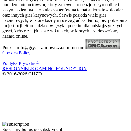
portalem internetowym, który zapewnia recenzje kasyn online i
kasyn naziemnych, opinie ekspertów na temat automatów do gier
oraz innych gier kasynowych. Serwis posiada wiele gier
hazardowych, w które każdy może zagrać za darmo, bez pobierania
i rejestracji. Strona działa w języku polskim dla polskojęzycznych
gości, którzy znajdują się w krajach, w których jest dozwolony
hazard online.
Poczta:
info@gry-hazardowe-za-darmo.com
Cookies Policy
|
Polityka Prywatności
RESPONSIBLE GAMING FOUNDATION
© 2016-2026 GHZD
Specjalny bonus po subskrypcji!