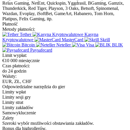
Relax Gaming, NetEnt, Quickspin, Yggdrasil, BGaming, Gamzix,
Thunderkick, Red Tiger, Playson, 3 Oaks, Betsoft, Spinomenal,
Wazdan, Evoplay, iSoftBet, GameArt, Habanero, Tom Horn,
Platipus, Felix Gaming, itp.
Płatność
Metody płatności:
Tether
Kasyna
Kryptowalutowe
MasterCard
Skrill
Bitcoin
Neteller
Visa
BLIK
Paysafecard
Limit wypłat:
€10 000 miesięcznie
Czas płatności:
do 24 godzin
Waluty:
EUR, ZŁ, CHF
Odpowiedzialne narzędzia do gier
Limity wpłat
Limity sesji gry
Limity strat
Limity zakładów
Samowykluczenie
Zalety
Szeroki wybór możliwości obstawiania zakładów.
Bonus dla highrollerów.