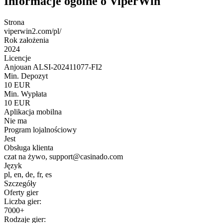
Informacje ogólne o ViperWin
Strona
viperwin2.com/pl/
Rok założenia
2024
Licencje
Anjouan ALSI-202411077-FI2
Min. Depozyt
10 EUR
Min. Wypłata
10 EUR
Aplikacja mobilna
Nie ma
Program lojalnościowy
Jest
Obsługa klienta
czat na żywo,
support@casinado.com
Język
pl, en, de, fr, es
Szczegóły
Oferty gier
Liczba gier:
7000+
Rodzaje gier: