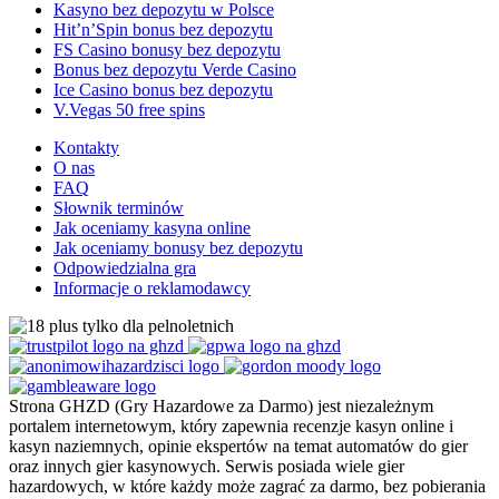
Kasyno bez depozytu w Polsce
Hit’n’Spin bonus bez depozytu
FS Сasino bonusy bez depozytu
Bonus bez depozytu Verde Casino
Ice Casino bonus bez depozytu
V.Vegas 50 free spins
Kontakty
O nas
FAQ
Słownik terminów
Jak oceniamy kasyna online
Jak oceniamy bonusy bez depozytu
Odpowiedzialna gra
Informacje o reklamodawcy
Strona GHZD (Gry Hazardowe za Darmo) jest niezależnym
portalem internetowym, który zapewnia recenzje kasyn online i
kasyn naziemnych, opinie ekspertów na temat automatów do gier
oraz innych gier kasynowych. Serwis posiada wiele gier
hazardowych, w które każdy może zagrać za darmo, bez pobierania