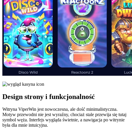
Design strony i funkcjonalność
Witryna ViperWin jest nowoczesna, ale dość minimalistyczna.
Motyw przewodni nie jest wyraźny, chociaż stale przewija się tutaj
symbol węża. Interfejs wygląda świetnie, a nawigacja po witrynie
była dla mnie intuicyjna.