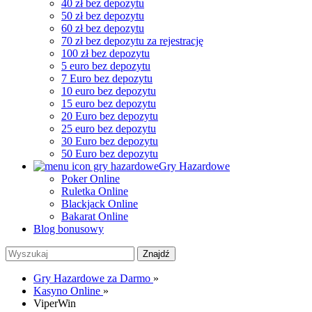
40 zł bez depozytu
50 zł bez depozytu
60 zł bez depozytu
70 zł bez depozytu za rejestrację
100 zł bez depozytu
5 euro bez depozytu
7 Euro bez depozytu
10 euro bez depozytu
15 euro bez depozytu
20 Euro bez depozytu
25 euro bez depozytu
30 Euro bez depozytu
50 Euro bez depozytu
Gry Hazardowe
Poker Online
Ruletka Online
Blackjack Online
Bakarat Online
Blog bonusowy
Gry Hazardowe za Darmo
»
Kasyno Online
»
ViperWin