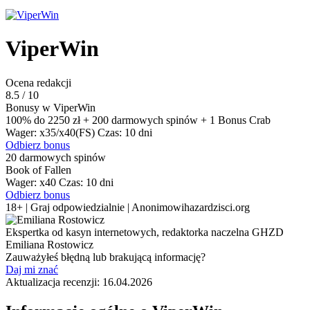
ViperWin
Ocena redakcji
8.5
/ 10
Bonusy w ViperWin
100% do 2250 zł + 200 darmowych spinów + 1 Bonus Crab
Wager:
х35/x40(FS)
Czas:
10 dni
Odbierz bonus
20 darmowych spinów
Book of Fallen
Wager:
x40
Czas:
10 dni
Odbierz bonus
18+ | Graj odpowiedzialnie | Anonimowihazardzisci.org
Ekspertka od kasyn internetowych, redaktorka naczelna GHZD
Emiliana Rostowicz
Zauważyłeś błędną lub brakującą informację?
Daj mi znać
Aktualizacja recenzji:
16.04.2026