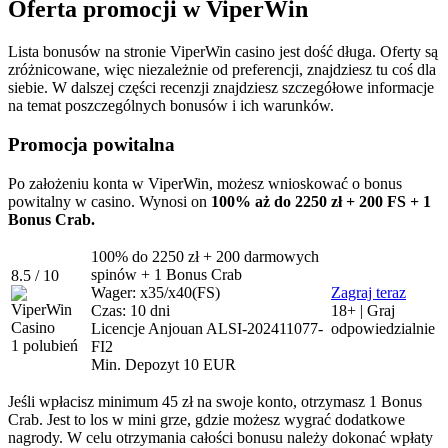
Oferta promocji w ViperWin
Lista bonusów na stronie ViperWin casino jest dość długa. Oferty są
zróżnicowane, więc niezależnie od preferencji, znajdziesz tu coś dla
siebie. W dalszej części recenzji znajdziesz szczegółowe informacje
na temat poszczególnych bonusów i ich warunków.
Promocja powitalna
Po założeniu konta w ViperWin, możesz wnioskować o bonus
powitalny w casino. Wynosi on
100% aż do 2250 zł + 200 FS + 1
Bonus Crab.
100% do 2250 zł + 200 darmowych
spinów + 1 Bonus Crab
8.5
/ 10
Wager:
х35/x40(FS)
Zagraj teraz
Czas:
10 dni
18+ | Graj
Licencje
Anjouan ALSI-202411077-
odpowiedzialnie
1
polubień
FI2
Min. Depozyt
10 EUR
Jeśli wpłacisz minimum 45 zł na swoje konto, otrzymasz 1 Bonus
Crab. Jest to los w mini grze, gdzie możesz wygrać dodatkowe
nagrody. W celu otrzymania całości bonusu należy dokonać wpłaty