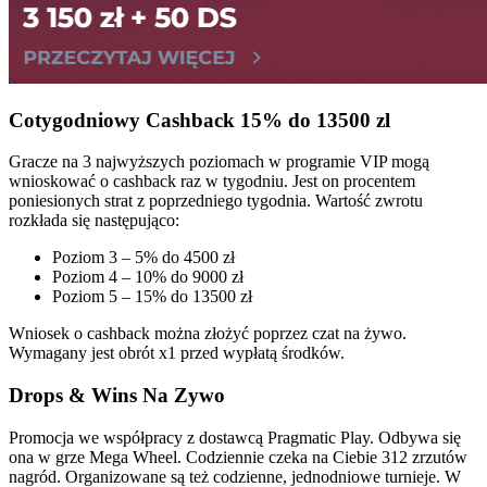
Cotygodniowy Cashback 15% do 13500 zl
Gracze na 3 najwyższych poziomach w programie VIP mogą
wnioskować o cashback raz w tygodniu. Jest on procentem
poniesionych strat z poprzedniego tygodnia. Wartość zwrotu
rozkłada się następująco:
Poziom 3 – 5% do 4500 zł
Poziom 4 – 10% do 9000 zł
Poziom 5 – 15% do 13500 zł
Wniosek o cashback można złożyć poprzez czat na żywo.
Wymagany jest obrót x1 przed wypłatą środków.
Drops & Wins Na Zywo
Promocja we współpracy z dostawcą Pragmatic Play. Odbywa się
ona w grze Mega Wheel. Codziennie czeka na Ciebie 312 zrzutów
nagród. Organizowane są też codzienne, jednodniowe turnieje. W