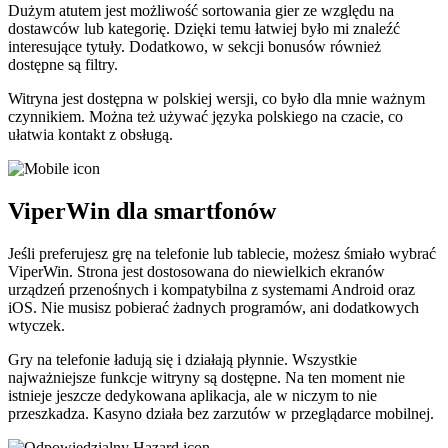
Dużym atutem jest możliwość sortowania gier ze względu na
dostawców lub kategorię. Dzięki temu łatwiej było mi znaleźć
interesujące tytuły. Dodatkowo, w sekcji bonusów również
dostępne są filtry.
Witryna jest dostępna w polskiej wersji, co było dla mnie ważnym
czynnikiem. Można też używać języka polskiego na czacie, co
ułatwia kontakt z obsługą.
ViperWin dla smartfonów
Jeśli preferujesz grę na telefonie lub tablecie, możesz śmiało wybrać
ViperWin. Strona jest dostosowana do niewielkich ekranów
urządzeń przenośnych i kompatybilna z systemami Android oraz
iOS. Nie musisz pobierać żadnych programów, ani dodatkowych
wtyczek.
Gry na telefonie ładują się i działają płynnie. Wszystkie
najważniejsze funkcje witryny są dostępne. Na ten moment nie
istnieje jeszcze dedykowana aplikacja, ale w niczym to nie
przeszkadza. Kasyno działa bez zarzutów w przeglądarce mobilnej.