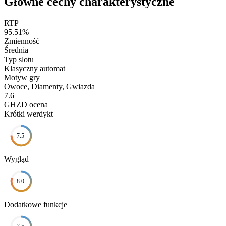
Główne cechy charakterystyczne
RTP
95.51%
Zmienność
Średnia
Typ slotu
Klasyczny automat
Motyw gry
Owoce, Diamenty, Gwiazda
7.6
GHZD ocena
Krótki werdykt
7.5
Wygląd
8.0
Dodatkowe funkcje