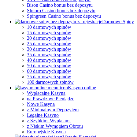
Bison Casino bonus bez depozytu
Slotoro Casino bonus bez depozytu
Spingreen Casino bonus bez depozytu
Darmowe Spiny
10 darmowych spinów
15 darmowych spinów
20 darmowych spinów
25 darmowych spinów
30 darmowych spinów
35 darmowych spinów
40 darmowych spinów
50 darmowych spinów
60 darmowych spinów
75 darmowych spinów
100 darmowych spinów
Kasyno online
Wypłacalne Kasyna
na Prawdziwe Pieniądze
Nowe Kasyna
z Minimalnym Depozytem
Legalne Kasyno
z Szybkimi Wypłatami
z Niskim Wymogiem Obrotu
Europejskie Kasyna