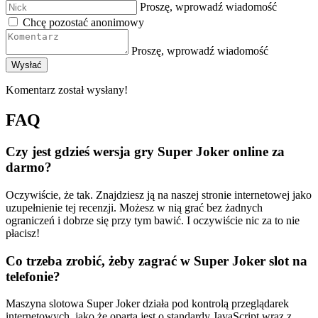
Proszę, wprowadź wiadomość
Chcę pozostać anonimowy
Proszę, wprowadź wiadomość
Komentarz został wysłany!
FAQ
Czy jest gdzieś wersja gry Super Joker online za
darmo?
Oczywiście, że tak. Znajdziesz ją na naszej stronie internetowej jako
uzupełnienie tej recenzji. Możesz w nią grać bez żadnych
ograniczeń i dobrze się przy tym bawić. I oczywiście nic za to nie
płacisz!
Co trzeba zrobić, żeby zagrać w Super Joker slot na
telefonie?
Maszyna slotowa Super Joker działa pod kontrolą przeglądarek
internetowych, jako że oparta jest o standardy JavaScript wraz z