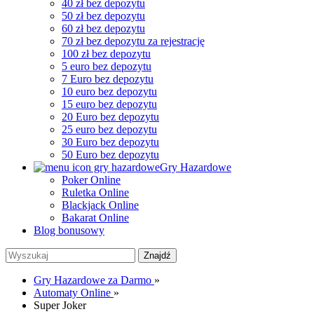
40 zł bez depozytu
50 zł bez depozytu
60 zł bez depozytu
70 zł bez depozytu za rejestrację
100 zł bez depozytu
5 euro bez depozytu
7 Euro bez depozytu
10 euro bez depozytu
15 euro bez depozytu
20 Euro bez depozytu
25 euro bez depozytu
30 Euro bez depozytu
50 Euro bez depozytu
Gry Hazardowe
Poker Online
Ruletka Online
Blackjack Online
Bakarat Online
Blog bonusowy
Gry Hazardowe za Darmo
»
Automaty Online
»
Super Joker