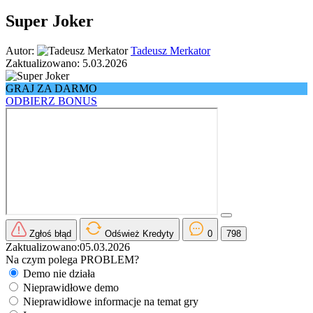
Super Joker
Autor:
Tadeusz Merkator
Zaktualizowano:
5.03.2026
GRAJ ZA DARMO
ODBIERZ BONUS
Zgłoś błąd
Odśwież Kredyty
0
798
Zaktualizowano:
05.03.2026
Na czym polega PROBLEM?
Demo nie działa
Nieprawidłowe demo
Nieprawidłowe informacje na temat gry