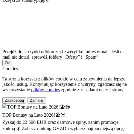
Dzięki za subskrypcję!💛
Przejdź do skrzynki odbiorczej i zweryfikuj adres e-mail. Jeśli e-
mail nie dotarł, sprawdź foldery „Oferty” i „Spam”.
Ok
Cookies
Ta strona korzysta z plików cookie w celu zapewnienia najlepszej
jakości usług. Kontynuując korzystanie z witryny, zgadzasz się na
wykorzystanie
plików cookies
zgodnie z zasadami naszej strony.
Zaakceptuj
Zamknij
TOP Bonusy na Lato 2026!🏖️😎
Zyskaj do 22 500 EUR oraz darmowe spiny, zanim promocje
znikną ☀️ Zobacz ranking GHZD i wybierz najmocniejszą opcję.