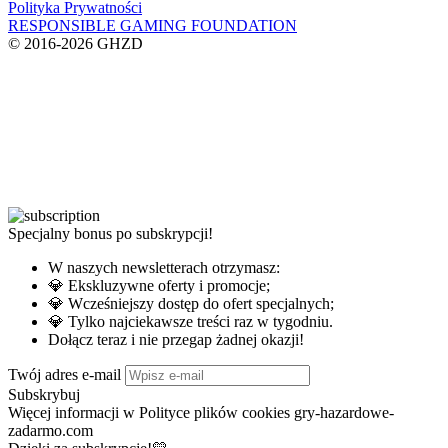
Polityka Prywatności
RESPONSIBLE GAMING FOUNDATION
© 2016-2026 GHZD
Specjalny bonus po subskrypcji!
W naszych newsletterach otrzymasz:
💎 Ekskluzywne oferty i promocje;
💎 Wcześniejszy dostęp do ofert specjalnych;
💎 Tylko najciekawsze treści raz w tygodniu.
Dołącz teraz i nie przegap żadnej okazji!
Twój adres e-mail
Subskrybuj
Więcej informacji w Polityce plików cookies gry-hazardowe-
zadarmo.com