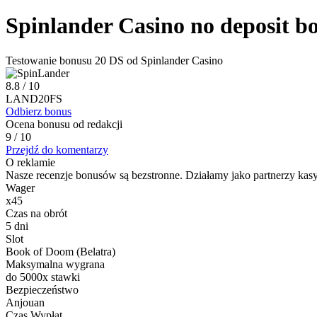
Spinlander Casino no deposit b
Testowanie bonusu 20 DS od Spinlander Casino
8.8
/ 10
LAND20FS
Odbierz bonus
Ocena bonusu od redakcji
9
/ 10
Przejdź do komentarzy
O reklamie
Nasze recenzje bonusów są bezstronne. Działamy jako partnerzy ka
Wager
x45
Czas na obrót
5 dni
Slot
Book of Doom (Belatra)
Maksymalna wygrana
do 5000x stawki
Bezpieczeństwo
Anjouan
Czas Wypłat