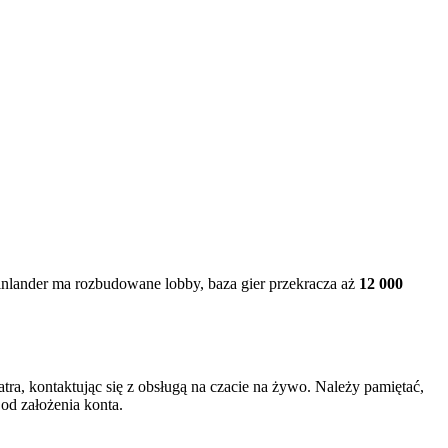
inlander ma rozbudowane lobby, baza gier przekracza aż
12 000
a, kontaktując się z obsługą na czacie na żywo. Należy pamiętać,
od założenia konta.