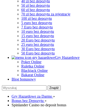
40 zł bez depozytu
50 zł bez depozytu
60 zł bez depozytu
70 zł bez depozytu za rejestrację
100 zł bez depozytu
5 euro bez depozytu
7 Euro bez depozytu
10 euro bez depozytu
15 euro bez depozytu
20 Euro bez depozytu
25 euro bez depozytu
30 Euro bez depozytu
50 Euro bez depozytu
Gry Hazardowe
Poker Online
Ruletka Online
Blackjack Online
Bakarat Online
Blog bonusowy
Gry Hazardowe za Darmo
»
Bonus bez Depozytu
»
Spinlander Casino no deposit bonus