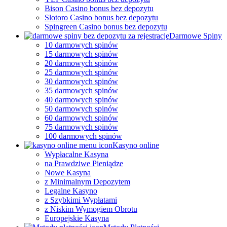
Bison Casino bonus bez depozytu
Slotoro Casino bonus bez depozytu
Spingreen Casino bonus bez depozytu
Darmowe Spiny
10 darmowych spinów
15 darmowych spinów
20 darmowych spinów
25 darmowych spinów
30 darmowych spinów
35 darmowych spinów
40 darmowych spinów
50 darmowych spinów
60 darmowych spinów
75 darmowych spinów
100 darmowych spinów
Kasyno online
Wypłacalne Kasyna
na Prawdziwe Pieniądze
Nowe Kasyna
z Minimalnym Depozytem
Legalne Kasyno
z Szybkimi Wypłatami
z Niskim Wymogiem Obrotu
Europejskie Kasyna