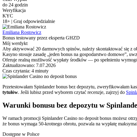
do 24 godzin
Weryfikacja
KYC
18+ | Graj odpowiedzialnie
Emiliana Rostowicz
Bonus testowany przez eksperta GHZD
Mój werdykt
Aby aktywować 20 darmowych spinów, należy skontaktować się z ob
Kasyno stosuje zasadę „jeden bonus na gospodarstwo domowe”, uwzglę
Oferuje realną możliwość wypłaty środków — po spełnieniu wymo
Zaktualizowano:
7.07.2026
Czas czytania:
4 minuty
Przetestowałam Spinlander bonus bez depozytu, zweryfikowałam kasy
tytułów
. Jeśli lubisz przed wyborem czytać recenzje, zajrzyj do
Spinl
Warunki bonusu bez depozytu w Spinlande
W ramach promocji Spinlander Casino no deposit bonus możesz otrz
że bonus wymaga 50-krotnego obrotu, pozwala na wypłatę maksymaln
Dostępne w Polsce