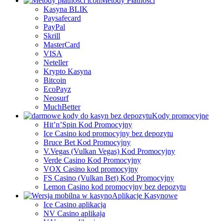
Metody Płatności
Kasyna BLIK
Paysafecard
PayPal
Skrill
MasterCard
VISA
Neteller
Krypto Kasyna
Bitcoin
EcoPayz
Neosurf
MuchBetter
Kody promocyjne
Hit’n’Spin Kod Promocyjny
Ice Casino kod promocyjny bez depozytu
Bruce Bet Kod Promocyjny
V.Vegas (Vulkan Vegas) Kod Promocyjny
Verde Casino Kod Promocyjny
VOX Casino kod promocyjny
FS Сasino (Vulkan Bet) Kod Promocyjny
Lemon Casino kod promocyjny bez depozytu
Aplikacje Kasynowe
Ice Casino aplikacja
NV Casino aplikaja