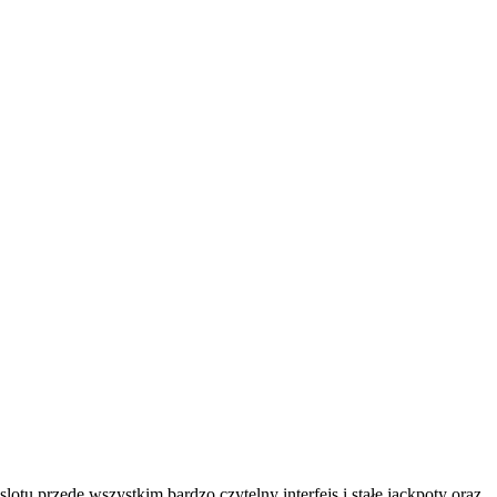
lotu przede wszystkim bardzo czytelny interfejs i stałe jackpoty oraz