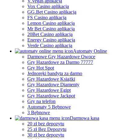
V.Vegas aplikacja
Vox Casino aplikacja
GG.Bet Casino aplikacja
FS Casino aplikacja
Lemon Casino aplikacja
Mr Bet Casino aplikacja
20Bet Casino aplikacja
Energy Casino aplikacja
Verde Casino aplikacja
Automaty Online
Darmowe Gry Hazardowe Owoce
Gry Hazardowe za Darmo 77777
Gry Hot Spot
Jednoręki bandyta za darmo
Gry Hazardowe Książki
Gry Hazardowe Diamenty
Gry Hazardowe Egipt
Gry Hazardowe Jackpot
Gry na telefon
Automaty 5 Bębnowe
3 Bębnowe
Darmowa kasa
20 zł bez depozytu
25 zł Bez Depozytu
30 zł bez depozytu