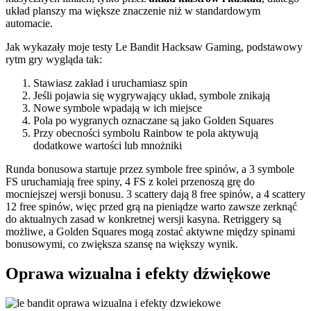
układ planszy ma większe znaczenie niż w standardowym
automacie.
Jak wykazały moje testy Le Bandit Hacksaw Gaming, podstawowy
rytm gry wygląda tak:
Stawiasz zakład i uruchamiasz spin
Jeśli pojawia się wygrywający układ, symbole znikają
Nowe symbole wpadają w ich miejsce
Pola po wygranych oznaczane są jako Golden Squares
Przy obecności symbolu Rainbow te pola aktywują
dodatkowe wartości lub mnożniki
Runda bonusowa startuje przez symbole free spinów, a 3 symbole
FS uruchamiają free spiny, 4 FS z kolei przenoszą grę do
mocniejszej wersji bonusu. 3 scattery dają 8 free spinów, a 4 scattery
12 free spinów, więc przed grą na pieniądze warto zawsze zerknąć
do aktualnych zasad w konkretnej wersji kasyna. Retriggery są
możliwe, a Golden Squares mogą zostać aktywne między spinami
bonusowymi, co zwiększa szansę na większy wynik.
Oprawa wizualna i efekty dźwiękowe