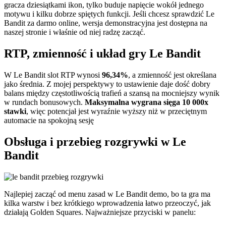
gracza dziesiątkami ikon, tylko buduje napięcie wokół jednego
motywu i kilku dobrze spiętych funkcji. Jeśli chcesz sprawdzić Le
Bandit za darmo online, wersja demonstracyjna jest dostępna na
naszej stronie i właśnie od niej radzę zacząć.
RTP, zmienność i układ gry Le Bandit
W Le Bandit slot RTP wynosi
96,34%
, a zmienność jest określana
jako średnia. Z mojej perspektywy to ustawienie daje dość dobry
balans między częstotliwością trafień a szansą na mocniejszy wynik
w rundach bonusowych.
Maksymalna wygrana sięga 10 000x
stawki
, więc potencjał jest wyraźnie wyższy niż w przeciętnym
automacie na spokojną sesję
Obsługa i przebieg rozgrywki w Le
Bandit
Najlepiej zacząć od menu zasad w Le Bandit demo, bo ta gra ma
kilka warstw i bez krótkiego wprowadzenia łatwo przeoczyć, jak
działają Golden Squares. Najważniejsze przyciski w panelu: