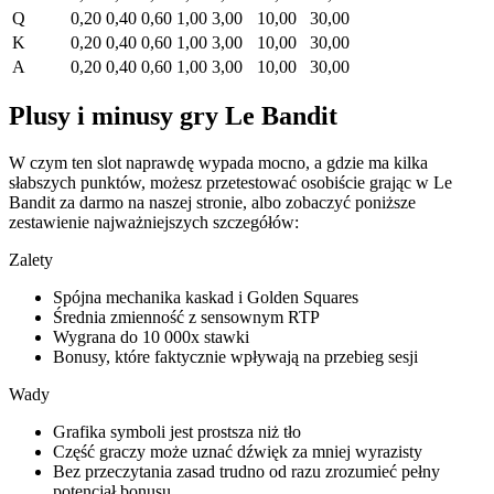
Q
0,20
0,40
0,60
1,00
3,00
10,00
30,00
K
0,20
0,40
0,60
1,00
3,00
10,00
30,00
A
0,20
0,40
0,60
1,00
3,00
10,00
30,00
Plusy i minusy gry Le Bandit
W czym ten slot naprawdę wypada mocno, a gdzie ma kilka
słabszych punktów, możesz przetestować osobiście grając w Le
Bandit za darmo na naszej stronie, albo zobaczyć poniższe
zestawienie najważniejszych szczegółów:
Zalety
Spójna mechanika kaskad i Golden Squares
Średnia zmienność z sensownym RTP
Wygrana do 10 000x stawki
Bonusy, które faktycznie wpływają na przebieg sesji
Wady
Grafika symboli jest prostsza niż tło
Część graczy może uznać dźwięk za mniej wyrazisty
Bez przeczytania zasad trudno od razu zrozumieć pełny
potencjał bonusu