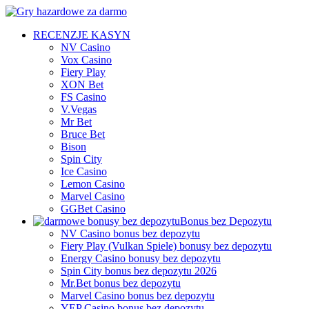
RECENZJE KASYN
NV Casino
Vox Casino
Fiery Play
XON Bet
FS Сasino
V.Vegas
Mr Bet
Bruce Bet
Bison
Spin City
Ice Casino
Lemon Casino
Marvel Casino
GGBet Casino
Bonus bez Depozytu
NV Casino bonus bez depozytu
Fiery Play (Vulkan Spiele) bonusy bez depozytu
Energy Casino bonusy bez depozytu
Spin City bonus bez depozytu 2026
Mr.Bet bonus bez depozytu
Marvel Casino bonus bez depozytu
YEP Casino bonus bez depozytu