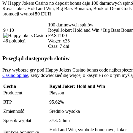
W Happy Jokers Casino no deposit bonus daje 100 darmowych spin
Royal Joker: Hold and Win, Big Bass Bonanza, Book of Demi Gods 
promocji wynosi
50 EUR
.
100 darmowych spinów
9
/ 10
Royal Joker: Hold and Win / Big Bass Bonan
FAST100
46
polubień
Wager:
x35
Czas:
7 dni
Przegląd dostępnych slotów
Przy wyborze gry pod Happy Jokers Casino bonus code najbezpiecznie
Casino opinie
, żeby dowiedzieć się więcej o kasynie i co o tym myślą
Cecha
Royal Joker: Hold and Win
Producent
Playson
RTP
95,62%
Zmienność
Średnio-wysoka
Sposób wypłat
3×3, 5 linii
Hold and Win, symbole bonusowe, Joker
Funkcje bonusowe