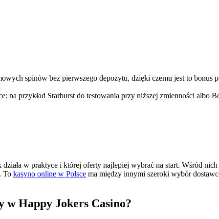
ch spinów bez pierwszego depozytu, dzięki czemu jest to bonus powit
ce: na przykład Starburst do testowania przy niższej zmienności albo
ziała w praktyce i której oferty najlepiej wybrać na start. Wśród nic
. To
kasyno online w Polsce
ma między innymi szeroki wybór dostawcó
y w Happy Jokers Casino?