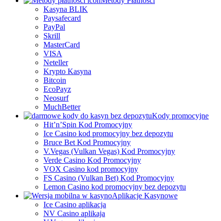
Metody Płatności
Kasyna BLIK
Paysafecard
PayPal
Skrill
MasterCard
VISA
Neteller
Krypto Kasyna
Bitcoin
EcoPayz
Neosurf
MuchBetter
Kody promocyjne
Hit’n’Spin Kod Promocyjny
Ice Casino kod promocyjny bez depozytu
Bruce Bet Kod Promocyjny
V.Vegas (Vulkan Vegas) Kod Promocyjny
Verde Casino Kod Promocyjny
VOX Casino kod promocyjny
FS Сasino (Vulkan Bet) Kod Promocyjny
Lemon Casino kod promocyjny bez depozytu
Aplikacje Kasynowe
Ice Casino aplikacja
NV Casino aplikaja