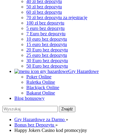
40 zł bez depozytu
50 zł bez depozytu
60 zł bez depozytu
70 zł bez depozytu za rejestrację
100 zł bez depozytu
5 euro bez depozytu
7 Euro bez depozytu
10 euro bez depozytu
15 euro bez depozytu
20 Euro bez depozytu
25 euro bez depozytu
30 Euro bez depozytu
50 Euro bez depozytu
Gry Hazardowe
Poker Online
Ruletka Online
Blackjack Online
Bakarat Online
Blog bonusowy
Gry Hazardowe za Darmo
»
Bonus bez Depozytu
»
Happy Jokers Casino kod promocyjny