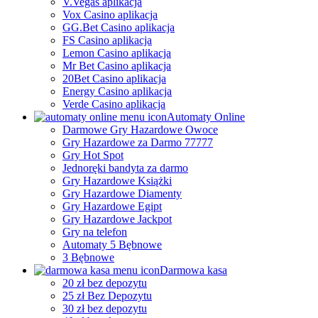
V.Vegas aplikacja
Vox Casino aplikacja
GG.Bet Casino aplikacja
FS Casino aplikacja
Lemon Casino aplikacja
Mr Bet Casino aplikacja
20Bet Casino aplikacja
Energy Casino aplikacja
Verde Casino aplikacja
Automaty Online
Darmowe Gry Hazardowe Owoce
Gry Hazardowe za Darmo 77777
Gry Hot Spot
Jednoręki bandyta za darmo
Gry Hazardowe Książki
Gry Hazardowe Diamenty
Gry Hazardowe Egipt
Gry Hazardowe Jackpot
Gry na telefon
Automaty 5 Bębnowe
3 Bębnowe
Darmowa kasa
20 zł bez depozytu
25 zł Bez Depozytu
30 zł bez depozytu