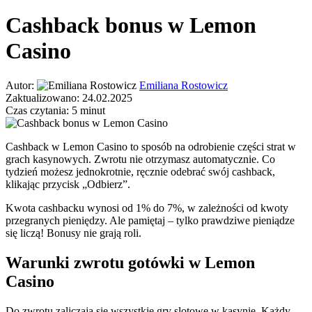
Cashback bonus w Lemon
Casino
Autor:
Emiliana Rostowicz
Zaktualizowano:
24.02.2025
Czas czytania:
5 minut
Cashback w Lemon Casino to sposób na odrobienie części strat w
grach kasynowych. Zwrotu nie otrzymasz automatycznie. Co
tydzień możesz jednokrotnie, ręcznie odebrać swój cashback,
klikając przycisk „Odbierz”.
Kwota cashbacku wynosi od 1% do 7%, w zależności od kwoty
przegranych pieniędzy. Ale pamiętaj – tylko prawdziwe pieniądze
się liczą! Bonusy nie grają roli.
Warunki zwrotu gotówki w Lemon
Casino
Do zwrotu zaliczają się wszystkie gry slotowe w kasynie. Każdy