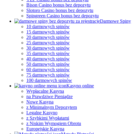
Bison Casino bonus bez depozytu
Slotoro Casino bonus bez depozytu
Spingreen Casino bonus bez depozytu
Darmowe Spiny
10 darmowych spinów
15 darmowych spinów
20 darmowych spinów
25 darmowych spinów
30 darmowych spinów
35 darmowych spinów
40 darmowych spinów
50 darmowych spinów
60 darmowych spinów
75 darmowych spinów
100 darmowych spinów
Kasyno online
Wypłacalne Kasyna
na Prawdziwe Pieniądze
Nowe Kasyna
z Minimalnym Depozytem
Legalne Kasyno
z Szybkimi Wypłatami
z Niskim Wymogiem Obrotu
Europejskie Kasyna