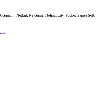
 Gaming, NetEnt, NetGame, Nolimit City, Pocket Games Soft,
LIK