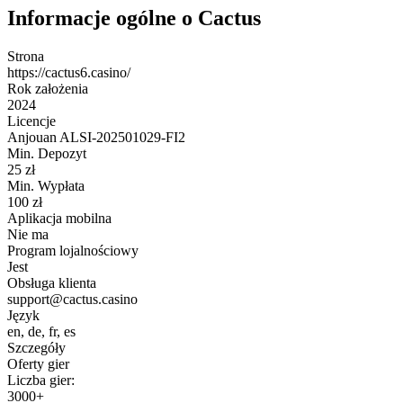
Informacje ogólne o Cactus
Strona
https://cactus6.casino/
Rok założenia
2024
Licencje
Anjouan ALSI-202501029-FI2
Min. Depozyt
25 zł
Min. Wypłata
100 zł
Aplikacja mobilna
Nie ma
Program lojalnościowy
Jest
Obsługa klienta
support@cactus.casino
Język
en, de, fr, es
Szczegóły
Oferty gier
Liczba gier:
3000+