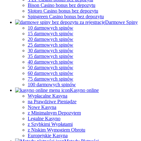
Bison Casino bonus bez depozytu
Slotoro Casino bonus bez depozytu
Spingreen Casino bonus bez depozytu
Darmowe Spiny
10 darmowych spinów
15 darmowych spinów
20 darmowych spinów
25 darmowych spinów
30 darmowych spinów
35 darmowych spinów
40 darmowych spinów
50 darmowych spinów
60 darmowych spinów
75 darmowych spinów
100 darmowych spinów
Kasyno online
Wypłacalne Kasyna
na Prawdziwe Pieniądze
Nowe Kasyna
z Minimalnym Depozytem
Legalne Kasyno
z Szybkimi Wypłatami
z Niskim Wymogiem Obrotu
Europejskie Kasyna