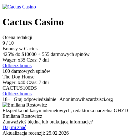
Cactus Casino
Ocena redakcji
9
/ 10
Bonusy w Cactus
425% do $10000 + 555 darmowych spinów
Wager:
x35
Czas:
7 dni
Odbierz bonus
100 darmowych spinów
The Dog House
Wager:
x40
Czas:
7 dni
CACTUS100DS
Odbierz bonus
18+ | Graj odpowiedzialnie | Anonimowihazardzisci.org
Ekspertka od kasyn internetowych, redaktorka naczelna GHZD
Emiliana Rostowicz
Zauważyłeś błędną lub brakującą informację?
Daj mi znać
Aktualizacja recenzji:
25.02.2026