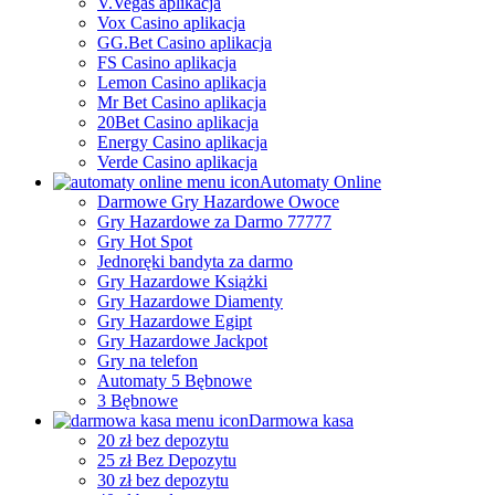
V.Vegas aplikacja
Vox Casino aplikacja
GG.Bet Casino aplikacja
FS Casino aplikacja
Lemon Casino aplikacja
Mr Bet Casino aplikacja
20Bet Casino aplikacja
Energy Casino aplikacja
Verde Casino aplikacja
Automaty Online
Darmowe Gry Hazardowe Owoce
Gry Hazardowe za Darmo 77777
Gry Hot Spot
Jednoręki bandyta za darmo
Gry Hazardowe Książki
Gry Hazardowe Diamenty
Gry Hazardowe Egipt
Gry Hazardowe Jackpot
Gry na telefon
Automaty 5 Bębnowe
3 Bębnowe
Darmowa kasa
20 zł bez depozytu
25 zł Bez Depozytu
30 zł bez depozytu